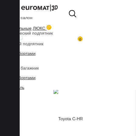
Коврики в салон
Главная
Каталог товаров
Коврики для TOYOTA
3D текстильные
ЛЮКС
Металлический подпятник
БИЗНЕС
0
Резиновый подпятник
3D Eva с бортами
3D Liner
Коврики в багажник
3D Eva с бортами
3D Текстиль