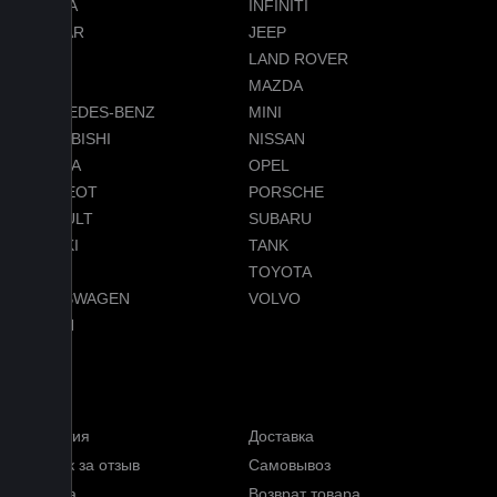
HONDA
INFINITI
JAGUAR
JEEP
LADA
LAND ROVER
LEXUS
MAZDA
MERCEDES-BENZ
MINI
MITSUBISHI
NISSAN
OMODA
OPEL
PEUGEOT
PORSCHE
RENAULT
SUBARU
SUZUKI
TANK
TESLA
TOYOTA
VOLKSWAGEN
VOLVO
VOYAH
Услуги
Гарантия
Доставка
Кэшбэк за отзыв
Самовывоз
Оплата
Возврат товара