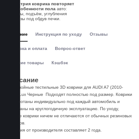
Геометрия коврика повторяет
все особенности пола
авто:
выступы, подъём, углубления
и вырезы под обдув печки.
Описание
Инструкция по уходу
Отзывы
Доставка и оплата
Вопрос-ответ
Похожие товары
Кэшбэк
Описание
Пятислойные тестильные 3D коврики для AUDI A7 (2010-
2017) Lux Черные Подходят полностью под размер. Коврики
разработаны индивидуально под каждый автомобиль и
расчитаны на круглогодичную эксплуатацию. По уходу,
данные коврики ничем не отличаются от обычных резиновых
ковриков.
Гарантия от производителя составляет 2 года.