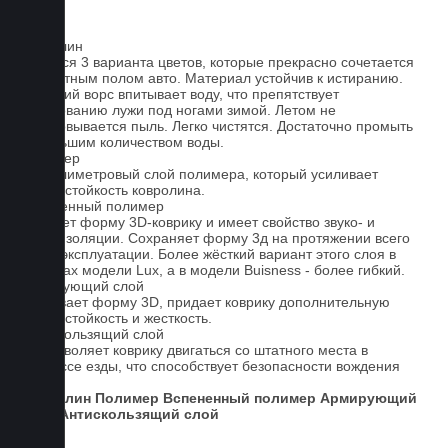
Ковролин
Имеется 3 варианта цветов, которые прекрасно сочетается
со штатным полом авто. Материал устойчив к истиранию.
Короткий ворс впитывает воду, что препятствует
образованию лужи под ногами зимой. Летом не
образовывается пыль. Легко чистятся. Достаточно промыть
небольшим количеством воды.
Полимер
1-миллиметровый слой полимера, который усиливает
износостойкость ковролина.
Вспененный полимер
Придает форму 3D-коврику и имеет свойство звуко- и
теплоизоляции. Сохраняет форму 3д на протяжении всего
срока эксплуатации. Более жёсткий вариант этого слоя в
ковриках модели Lux, а в модели Buisness - более гибкий.
Армирующий слой
Усиливает форму 3D, придает коврику дополнительную
износостойкость и жесткость.
Антискользящий слой
Не позволяет коврику двигаться со штатного места в
процессе езды, что способствует безопасности вождения
авто.
Ковролин
Полимер
Вспененный полимер
Армирующий
слой
Антискользящий слой