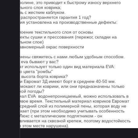
на ковролине, это приводит к быстрому износу верхнего
текстильного слоя коврика;
4. Обувь с жестким каблуком.
На что распространяется гарантия 1 год?
Гарантия установлена на производственные дефекты:
1. Отслоение текстильного слоя от основы
2. Дефекты сушки и прессования (пережог, складки на
текстильном слое)
3. Неравномерный окрас поверхности
Для замены свяжитесь с нами любым удобным способом.
Серые eva бывают у вас?
Евромат использует только один вид материала EVA:
черного цвета "ромбы"
Какова высота борта коврика?
Коврики Евромат 3Д имеют борт в среднем 40-50 мм.
Не промокают ли коврики, или они предназначены только
для сухой погоды?
Материал EVA водонепроницаемый, можно использовать в
дождливое время. Текстильный материал ковриков Евромат
имеет средний слой из полимерной пены, которая воду не
пропускает (при этом необходимо учитывать особенность
серии Люкс с металлическим подпятником - он
устанавливается на сквозной крепеж, поэтому водостойкость
ковра в этом месте нарушена).