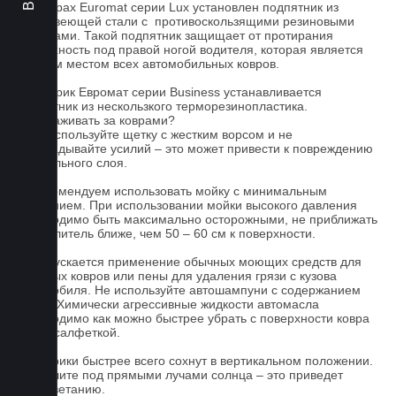
На коврах Euromat серии Lux установлен подпятник из
нержавеющей стали с противоскользящими резиновыми
вставками. Такой подпятник защищает от протирания
поверхность под правой ногой водителя, которая является
слабым местом всех автомобильных ковров.
На коврик Евромат серии Business устанавливается
подпятник из нескользкого терморезинопластика.
Как ухаживать за коврами?
1.Не используйте щетку с жестким ворсом и не
прикладывайте усилий – это может привести к повреждению
текстильного слоя.
2. Рекомендуем использовать мойку с минимальным
давлением. При использовании мойки высокого давления
необходимо быть максимально осторожными, не приближать
распылитель ближе, чем 50 – 60 см к поверхности.
3. Допускается применение обычных моющих средств для
бытовых ковров или пены для удаления грязи с кузова
автомобиля. Не используйте автошампуни с содержанием
воска! Химически агрессивные жидкости автомасла
необходимо как можно быстрее убрать с поверхности ковра
сухой салфеткой.
4. Коврики быстрее всего сохнут в вертикальном положении.
Не сушите под прямыми лучами солнца – это приведет
к выцветанию.