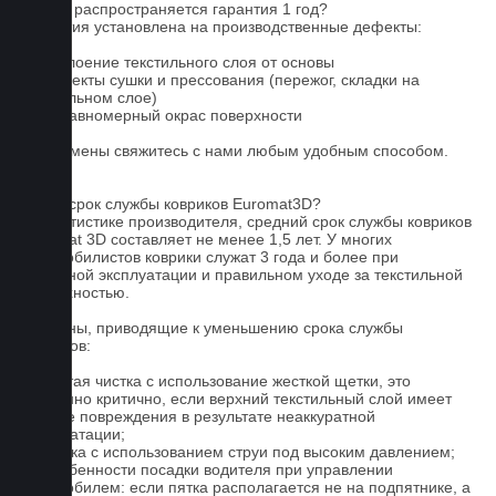
На что распространяется гарантия 1 год?
Гарантия установлена на производственные дефекты:
1. Отслоение текстильного слоя от основы
2. Дефекты сушки и прессования (пережог, складки на
текстильном слое)
3. Неравномерный окрас поверхности
Для замены свяжитесь с нами любым удобным способом.
FAQ
Какой срок службы ковриков Euromat3D?
По статистике производителя, средний срок службы ковриков
Euromat 3D составляет не менее 1,5 лет. У многих
автомобилистов коврики служат 3 года и более при
бережной эксплуатации и правильном уходе за текстильной
поверхностью.
Причины, приводящие к уменьшению срока службы
ковриков:
1. Частая чистка с использование жесткой щетки, это
особенно критично, если верхний текстильный слой имеет
мелкие повреждения в результате неаккуратной
эксплуатации;
2. Мойка с использованием струи под высоким давлением;
3. Особенности посадки водителя при управлении
автомобилем: если пятка располагается не на подпятнике, а