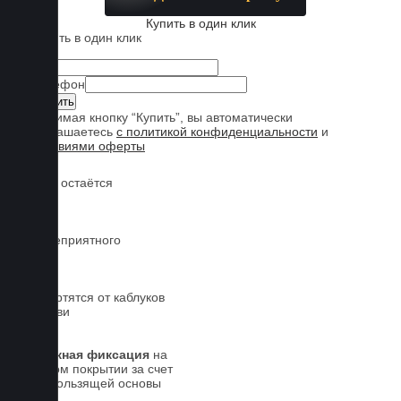
Купить в один клик
Купить в один клик
Имя
Телефон
Нажимая кнопку “Купить”, вы автоматически
соглашаетесь
с политикой конфиденциальности
и
условиями оферты
Обувь остаётся
чистой
Нет неприятного
запаха
Не портятся от каблуков
на обуви
Надежная фиксация
на
штатном покрытии за счет
антискользящей основы