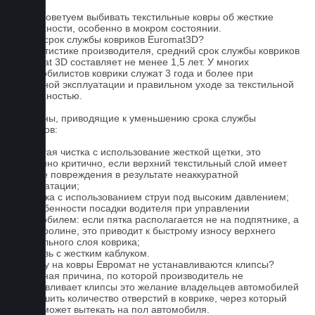
5. Не советуем выбивать текстильные ковры об жесткие
поверхности, особенно в мокром состоянии.
Какой срок службы ковриков Euromat3D?
По статистике производителя, средний срок службы ковриков
Euromat 3D составляет не менее 1,5 лет. У многих
автомобилистов коврики служат 3 года и более при
бережной эксплуатации и правильном уходе за текстильной
поверхностью.
Причины, приводящие к уменьшению срока службы
ковриков:
1. Частая чистка с использование жесткой щетки, это
особенно критично, если верхний текстильный слой имеет
мелкие повреждения в результате неаккуратной
эксплуатации;
2. Мойка с использованием струи под высоким давлением;
3. Особенности посадки водителя при управлении
автомобилем: если пятка располагается не на подпятнике, а
на ковролине, это приводит к быстрому износу верхнего
текстильного слоя коврика;
4. Обувь с жестким каблуком.
Почему на ковры Евромат не устанавливаются клипсы?
Основная причина, по которой производитель не
устанавливает клипсы это желание владельцев автомобилей
уменьшить количество отверстий в коврике, через который
влага может вытекать на пол автомобиля.