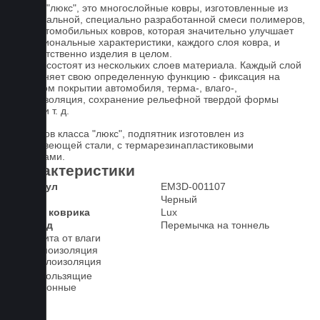
Ковры "люкс", это многослойные ковры, изготовленные из
оригинальной, специально разработанной смеси полимеров,
для автомобильных ковров, которая значительно улучшает
функциональные характеристики, каждого слоя ковра, и
соответственно изделия в целом.
Ковры состоят из нескольких слоев материала. Каждый слой
выполняет свою определенную функцию - фиксация на
штатном покрытии автомобиля, терма-, влаго-,
звукоизоляция, сохранение рельефной твердой формы
ковра и т. д.
У ковров класса "люкс", подпятник изготовлен из
нержавеющей стали, с термарезинапластиковыми
вставками.
Характеристики
Артикул
EM3D-001107
Цвет
Черный
Класс коврика
Lux
2-й ряд
Перемычка на тоннель
Защита от влаги
Шумоизоляция
Теплоизоляция
Антискользящие
Всесезонные