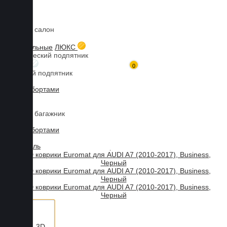
Коврики в салон
Главная
Каталог товаров
Коврики для AUDI
A7
3D коврики Euromat для AUDI A7 (2010-2017), Business, Черный
3D текстильные
ЛЮКС
Металлический подпятник
БИЗНЕС
0
Резиновый подпятник
3D Eva с бортами
3D Liner
Коврики в багажник
3D Eva с бортами
3D Текстиль