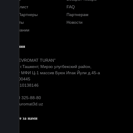
Прайс-лист
FAQ
Наши Партнеры
Партнерам
Контакты
Новости
О компании
Компания
ООО "EVROMAT TURAN"
Адрес: г.Ташкент, Мирзо улугбекский район,
Окибат МФИ Ц-1 массив Буюк Ипак Йули д.45-а
МФО: 00445
ИНН: 310138146
+99890 325-88-80
info@euromat3d.uz
Следите за нами