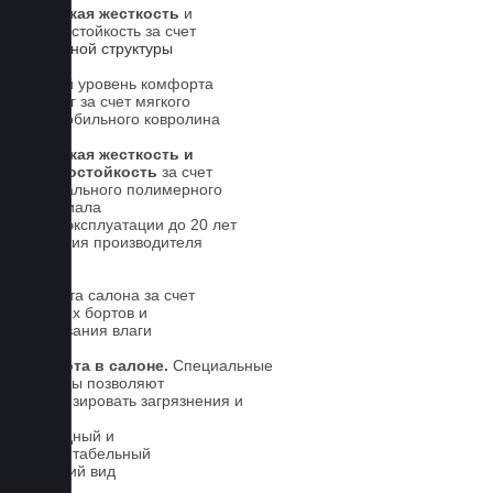
Высокая жесткость
и
износостойкость за счет
5-слойной структуры
Новый уровень комфорта
для ног за счет мягкого
автомобильного ковролина
Высокая жесткость и
износостойкость
за счет
специального полимерного
материала
Срок эксплуатации до 20 лет
Гарантия производителя
5 лет.
Чистота салона за счет
высоких бортов и
впитывания влаги
Чистота в салоне.
Специальные
выступы позволяют
локализировать загрязнения и
влагу
Солидный и
презентабельный
внешний вид