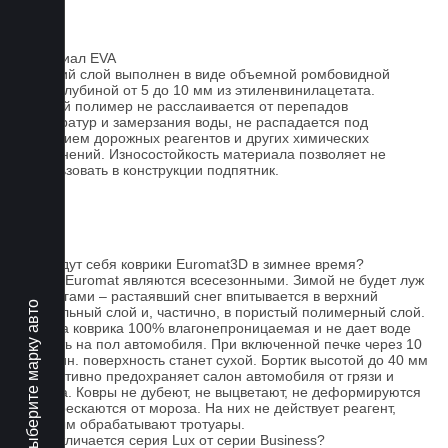
Материал EVA
Верхний слой выполнен в виде объемной ромбовидной
сетки глубиной от 5 до 10 мм из этиленвинилацетата.
Данный полимер не расслаивается от перепадов
температур и замерзания воды, не распадается под
действием дорожных реагентов и других химических
загрязнений. Износостойкость материала позволяет не
использовать в конструкции подпятник.
FAQ
Как ведут себя коврики Euromat3D в зимнее время?
Ковры Euromat являются всесезонными. Зимой не будет луж
под ногами – растаявший снег впитывается в верхний
Выберите марку авто
текстильный слой и, частично, в пористый полимерный слой.
Основа коврика 100% влагонепроницаемая и не дает воде
попасть на пол автомобиля. При включенной печке через 10
- 15 мин. поверхность станет сухой. Бортик высотой до 40 мм
эффективно предохраняет салон автомобиля от грязи и
мусора. Ковры не дубеют, не выцветают, не деформируются
и не трескаются от мороза. На них не действует реагент,
которым обрабатывают тротуары.
Чем отличается серия Lux от серии Business?