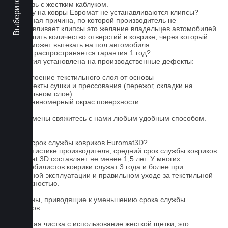
4. Обувь с жестким каблуком.
Почему на ковры Евромат не устанавливаются клипсы?
Основная причина, по которой производитель не
устанавливает клипсы это желание владельцев автомобилей
уменьшить количество отверстий в коврике, через который
влага может вытекать на пол автомобиля.
На что распространяется гарантия 1 год?
Гарантия установлена на производственные дефекты:
1. Отслоение текстильного слоя от основы
2. Дефекты сушки и прессования (пережог, складки на
текстильном слое)
3. Неравномерный окрас поверхности
Для замены свяжитесь с нами любым удобным способом.
FAQ
Какой срок службы ковриков Euromat3D?
По статистике производителя, средний срок службы ковриков
Euromat 3D составляет не менее 1,5 лет. У многих
автомобилистов коврики служат 3 года и более при
бережной эксплуатации и правильном уходе за текстильной
поверхностью.
Причины, приводящие к уменьшению срока службы
ковриков:
1. Частая чистка с использование жесткой щетки, это