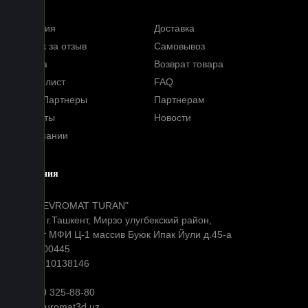
Гарантия
Доставка
Кэшбэк за отзыв
Самовывоз
Оплата
Возврат товара
Прайс-лист
FAQ
Наши Партнеры
Партнерам
Контакты
Новости
О компании
Компания
ООО "EVROMAT TURAN"
Адрес: г.Ташкент, Мирзо улугбекский район,
Окибат МФИ Ц-1 массив Буюк Ипак Йули д.45-а
МФО: 00445
ИНН: 310138146
+99890 325-88-80
info@euromat3d.uz