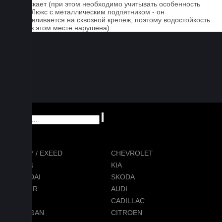
пропускает (при этом необходимо учитывать особенность
серии Люкс с металлическим подпятником - он
устанавливается на сквозной крепеж, поэтому водостойкость
ковра в этом месте нарушена).
CHERY / EXEED
CHEVROLET
RAVON
KIA
HYUNDAI
SKODA
JETOUR
AUDI
BMW
CADILLAC
CHANGAN
CITROEN