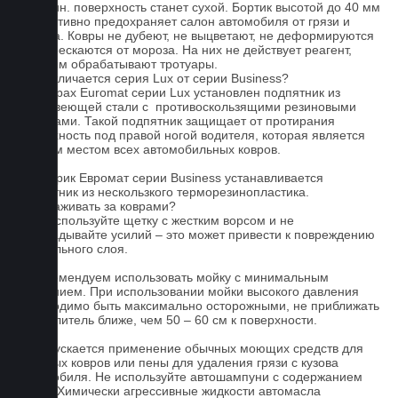
- 15 мин. поверхность станет сухой. Бортик высотой до 40 мм
эффективно предохраняет салон автомобиля от грязи и
мусора. Ковры не дубеют, не выцветают, не деформируются
и не трескаются от мороза. На них не действует реагент,
которым обрабатывают тротуары.
Чем отличается серия Lux от серии Business?
На коврах Euromat серии Lux установлен подпятник из
нержавеющей стали с противоскользящими резиновыми
вставками. Такой подпятник защищает от протирания
поверхность под правой ногой водителя, которая является
слабым местом всех автомобильных ковров.
На коврик Евромат серии Business устанавливается
подпятник из нескользкого терморезинопластика.
Как ухаживать за коврами?
1.Не используйте щетку с жестким ворсом и не
прикладывайте усилий – это может привести к повреждению
текстильного слоя.
2. Рекомендуем использовать мойку с минимальным
давлением. При использовании мойки высокого давления
необходимо быть максимально осторожными, не приближать
распылитель ближе, чем 50 – 60 см к поверхности.
3. Допускается применение обычных моющих средств для
бытовых ковров или пены для удаления грязи с кузова
автомобиля. Не используйте автошампуни с содержанием
воска! Химически агрессивные жидкости автомасла