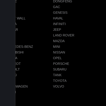
DODGE
DONGFENG
FORD
GAC
GEELY
GENESIS
GREAT WALL
HAVAL
HONDA
INFINITI
JAGUAR
JEEP
LADA
LAND ROVER
LEXUS
MAZDA
MERCEDES-BENZ
MINI
MITSUBISHI
NISSAN
OMODA
OPEL
PEUGEOT
PORSCHE
RENAULT
SUBARU
SUZUKI
TANK
TESLA
TOYOTA
VOLKSWAGEN
VOLVO
VOYAH
Услуги