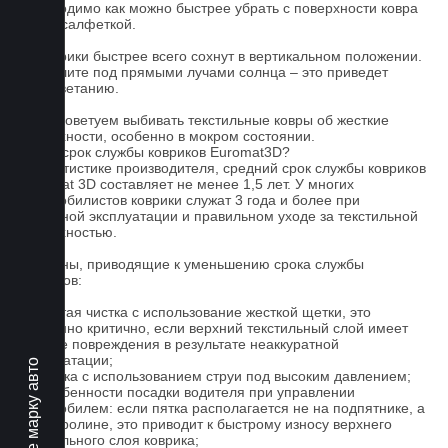
необходимо как можно быстрее убрать с поверхности ковра
сухой салфеткой.
4. Коврики быстрее всего сохнут в вертикальном положении.
Не сушите под прямыми лучами солнца – это приведет
к выцветанию.
5. Не советуем выбивать текстильные ковры об жесткие
поверхности, особенно в мокром состоянии.
Какой срок службы ковриков Euromat3D?
По статистике производителя, средний срок службы ковриков
Euromat 3D составляет не менее 1,5 лет. У многих
автомобилистов коврики служат 3 года и более при
бережной эксплуатации и правильном уходе за текстильной
поверхностью.
Причины, приводящие к уменьшению срока службы
ковриков:
1. Частая чистка с использование жесткой щетки, это
особенно критично, если верхний текстильный слой имеет
мелкие повреждения в результате неаккуратной
эксплуатации;
Выберите марку авто
2. Мойка с использованием струи под высоким давлением;
3. Особенности посадки водителя при управлении
автомобилем: если пятка располагается не на подпятнике, а
на ковролине, это приводит к быстрому износу верхнего
текстильного слоя коврика;