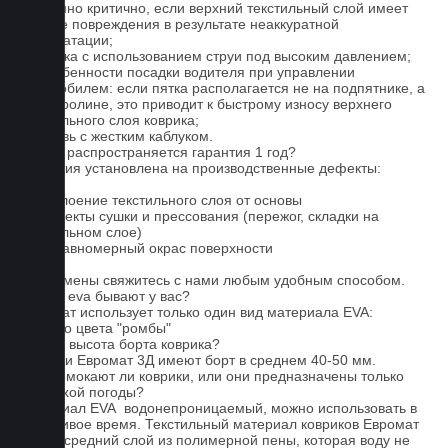
особенно критично, если верхний текстильный слой имеет
мелкие повреждения в результате неаккуратной
эксплуатации;
2. Мойка с использованием струи под высоким давлением;
3. Особенности посадки водителя при управлении
автомобилем: если пятка располагается не на подпятнике, а
на ковролине, это приводит к быстрому износу верхнего
текстильного слоя коврика;
4. Обувь с жестким каблуком.
На что распространяется гарантия 1 год?
Гарантия установлена на производственные дефекты:
1. Отслоение текстильного слоя от основы
2. Дефекты сушки и прессования (пережог, складки на
текстильном слое)
3. Неравномерный окрас поверхности
Для замены свяжитесь с нами любым удобным способом.
Серые eva бывают у вас?
Евромат использует только один вид материала EVA:
черного цвета "ромбы"
Какова высота борта коврика?
Коврики Евромат 3Д имеют борт в среднем 40-50 мм.
Не промокают ли коврики, или они предназначены только
для сухой погоды?
Материал EVA водонепроницаемый, можно использовать в
дождливое время. Текстильный материал ковриков Евромат
имеет средний слой из полимерной пены, которая воду не