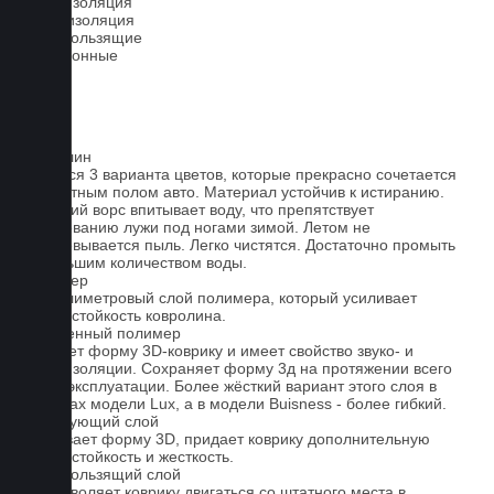
Шумоизоляция
Теплоизоляция
Антискользящие
Всесезонные
Ковролин
Имеется 3 варианта цветов, которые прекрасно сочетается
со штатным полом авто. Материал устойчив к истиранию.
Короткий ворс впитывает воду, что препятствует
образованию лужи под ногами зимой. Летом не
образовывается пыль. Легко чистятся. Достаточно промыть
небольшим количеством воды.
Полимер
1-миллиметровый слой полимера, который усиливает
износостойкость ковролина.
Вспененный полимер
Придает форму 3D-коврику и имеет свойство звуко- и
теплоизоляции. Сохраняет форму 3д на протяжении всего
срока эксплуатации. Более жёсткий вариант этого слоя в
ковриках модели Lux, а в модели Buisness - более гибкий.
Армирующий слой
Усиливает форму 3D, придает коврику дополнительную
износостойкость и жесткость.
Антискользящий слой
Не позволяет коврику двигаться со штатного места в