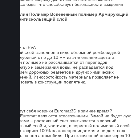
процессе езды, что способствует безопасности вождения
авто.
Ковролин
Полимер
Вспененный полимер
Армирующий
слой
Антискользящий слой
Материал EVA
Верхний слой выполнен в виде объемной ромбовидной
сетки глубиной от 5 до 10 мм из этиленвинилацетата.
Данный полимер не расслаивается от перепадов
температур и замерзания воды, не распадается под
действием дорожных реагентов и других химических
загрязнений. Износостойкость материала позволяет не
использовать в конструкции подпятник.
FAQ
Как ведут себя коврики Euromat3D в зимнее время?
Ковры Euromat являются всесезонными. Зимой не будет луж
под ногами – растаявший снег впитывается в верхний
текстильный слой и, частично, в пористый полимерный слой.
Основа коврика 100% влагонепроницаемая и не дает воде
попасть на пол автомобиля. При включенной печке через 10