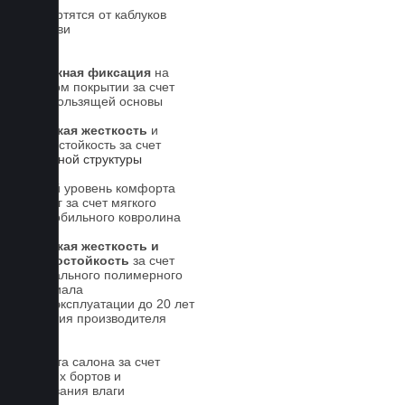
Не портятся от каблуков
на обуви
Надежная фиксация
на
штатном покрытии за счет
антискользящей основы
Высокая жесткость
и
износостойкость за счет
5-слойной структуры
Новый уровень комфорта
для ног за счет мягкого
автомобильного ковролина
Высокая жесткость и
износостойкость
за счет
специального полимерного
материала
Срок эксплуатации до 20 лет
Гарантия производителя
5 лет.
Чистота салона за счет
высоких бортов и
впитывания влаги