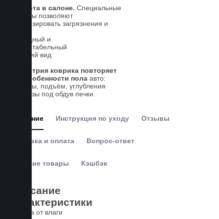
Чистота в салоне.
Специальные
выступы позволяют
локализировать загрязнения и
влагу
Солидный и
презентабельный
внешний вид
Геометрия коврика повторяет
все особенности пола
авто:
выступы, подъём, углубления
и вырезы под обдув печки.
Описание
Инструкция по уходу
Отзывы
Доставка и оплата
Вопрос-ответ
Похожие товары
Кэшбэк
Описание
Характеристики
Защита от влаги