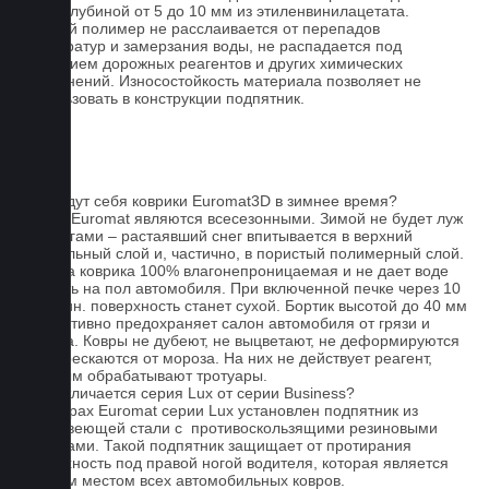
сетки глубиной от 5 до 10 мм из этиленвинилацетата.
Данный полимер не расслаивается от перепадов
температур и замерзания воды, не распадается под
действием дорожных реагентов и других химических
загрязнений. Износостойкость материала позволяет не
использовать в конструкции подпятник.
FAQ
Как ведут себя коврики Euromat3D в зимнее время?
Ковры Euromat являются всесезонными. Зимой не будет луж
под ногами – растаявший снег впитывается в верхний
текстильный слой и, частично, в пористый полимерный слой.
Основа коврика 100% влагонепроницаемая и не дает воде
попасть на пол автомобиля. При включенной печке через 10
- 15 мин. поверхность станет сухой. Бортик высотой до 40 мм
эффективно предохраняет салон автомобиля от грязи и
мусора. Ковры не дубеют, не выцветают, не деформируются
и не трескаются от мороза. На них не действует реагент,
которым обрабатывают тротуары.
Чем отличается серия Lux от серии Business?
На коврах Euromat серии Lux установлен подпятник из
нержавеющей стали с противоскользящими резиновыми
вставками. Такой подпятник защищает от протирания
поверхность под правой ногой водителя, которая является
слабым местом всех автомобильных ковров.