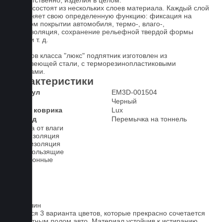
соответственно, изделия в целом.
Ковры состоят из нескольких слоев материала. Каждый слой
выполняет свою определенную функцию: фиксация на
штатном покрытии автомобиля, термо-, влаго-,
звукоизоляция, сохранение рельефной твердой формы
ковра и т. д.
У ковров класса "люкс" подпятник изготовлен из
нержавеющей стали, с терморезинопластиковыми
вставками.
Характеристики
Артикул
EM3D-001504
Цвет
Черный
Класс коврика
Lux
2-й ряд
Перемычка на тоннель
Защита от влаги
Шумоизоляция
Теплоизоляция
Антискользящие
Всесезонные
Ковролин
Имеется 3 варианта цветов, которые прекрасно сочетается
со штатным полом авто. Материал устойчив к истиранию.