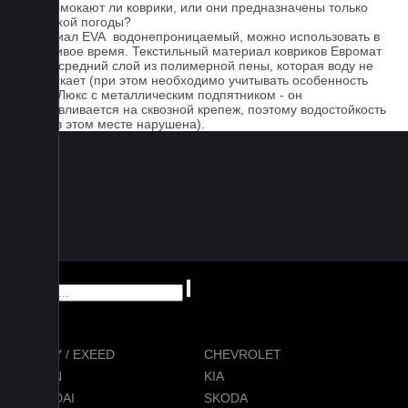
Не промокают ли коврики, или они предназначены только
для сухой погоды?
Материал EVA водонепроницаемый, можно использовать в
дождливое время. Текстильный материал ковриков Евромат
имеет средний слой из полимерной пены, которая воду не
пропускает (при этом необходимо учитывать особенность
серии Люкс с металлическим подпятником - он
устанавливается на сквозной крепеж, поэтому водостойкость
ковра в этом месте нарушена).
CHERY / EXEED
CHEVROLET
RAVON
KIA
HYUNDAI
SKODA