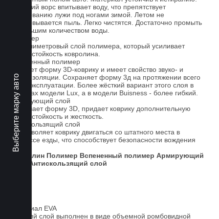
Короткий ворс впитывает воду, что препятствует
образованию лужи под ногами зимой. Летом не
образовывается пыль. Легко чистятся. Достаточно промыть
небольшим количеством воды.
Полимер
1-миллиметровый слой полимера, который усиливает
износостойкость ковролина.
Вспененный полимер
Придает форму 3D-коврику и имеет свойство звуко- и
теплоизоляции. Сохраняет форму 3д на протяжении всего
Выберите марку авто
срока эксплуатации. Более жёсткий вариант этого слоя в
ковриках модели Lux, а в модели Buisness - более гибкий.
Армирующий слой
Усиливает форму 3D, придает коврику дополнительную
износостойкость и жесткость.
Антискользящий слой
Не позволяет коврику двигаться со штатного места в
процессе езды, что способствует безопасности вождения
авто.
Ковролин
Полимер
Вспененный полимер
Армирующий
слой
Антискользящий слой
Материал EVA
Верхний слой выполнен в виде объемной ромбовидной