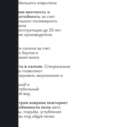
автомобильного ковролина
Высокая жесткость и
износостойкость
за счет
специального полимерного
материала
Срок эксплуатации до 20 лет
Гарантия производителя
5 лет.
Чистота салона за счет
высоких бортов и
впитывания влаги
Чистота в салоне.
Специальные
выступы позволяют
локализировать загрязнения и
влагу
Солидный и
презентабельный
внешний вид
Геометрия коврика повторяет
все особенности пола
авто:
выступы, подъём, углубления
и вырезы под обдув печки.