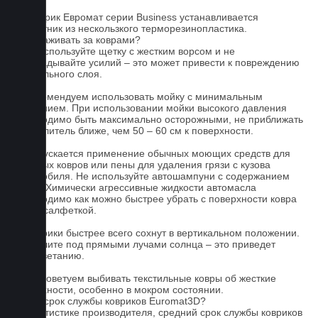
На коврик Евромат серии Business устанавливается
подпятник из нескользкого терморезинопластика.
Как ухаживать за коврами?
1.Не используйте щетку с жестким ворсом и не
прикладывайте усилий – это может привести к повреждению
текстильного слоя.
2. Рекомендуем использовать мойку с минимальным
давлением. При использовании мойки высокого давления
необходимо быть максимально осторожными, не приближать
распылитель ближе, чем 50 – 60 см к поверхности.
3. Допускается применение обычных моющих средств для
бытовых ковров или пены для удаления грязи с кузова
автомобиля. Не используйте автошампуни с содержанием
воска! Химически агрессивные жидкости автомасла
необходимо как можно быстрее убрать с поверхности ковра
сухой салфеткой.
4. Коврики быстрее всего сохнут в вертикальном положении.
Не сушите под прямыми лучами солнца – это приведет
к выцветанию.
5. Не советуем выбивать текстильные ковры об жесткие
поверхности, особенно в мокром состоянии.
Какой срок службы ковриков Euromat3D?
По статистике производителя, средний срок службы ковриков