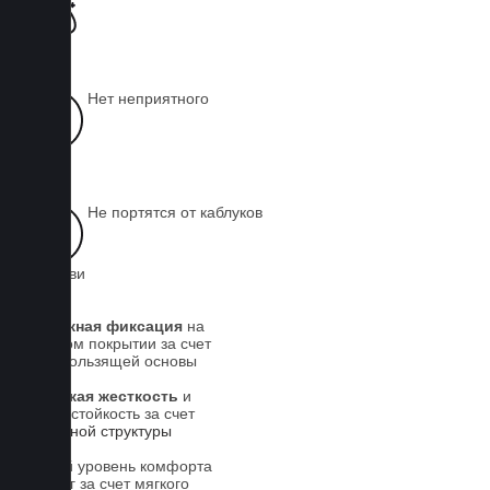
чистой
Нет неприятного
запаха
Не портятся от каблуков
на обуви
Надежная фиксация
на
штатном покрытии за счет
антискользящей основы
Высокая жесткость
и
износостойкость за счет
5-слойной структуры
Новый уровень комфорта
для ног за счет мягкого