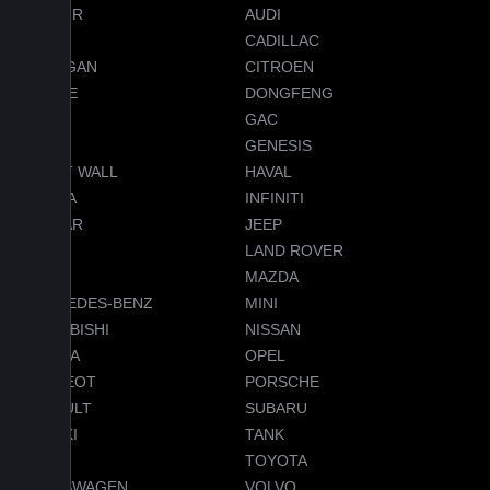
JETOUR
AUDI
BMW
CADILLAC
CHANGAN
CITROEN
DODGE
DONGFENG
FORD
GAC
GEELY
GENESIS
GREAT WALL
HAVAL
HONDA
INFINITI
JAGUAR
JEEP
LADA
LAND ROVER
LEXUS
MAZDA
MERCEDES-BENZ
MINI
MITSUBISHI
NISSAN
OMODA
OPEL
PEUGEOT
PORSCHE
RENAULT
SUBARU
SUZUKI
TANK
TESLA
TOYOTA
VOLKSWAGEN
VOLVO