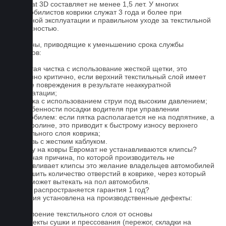
Euromat 3D составляет не менее 1,5 лет. У многих
автомобилистов коврики служат 3 года и более при
бережной эксплуатации и правильном уходе за текстильной
поверхностью.
Причины, приводящие к уменьшению срока службы
ковриков:
1. Частая чистка с использование жесткой щетки, это
особенно критично, если верхний текстильный слой имеет
мелкие повреждения в результате неаккуратной
эксплуатации;
2. Мойка с использованием струи под высоким давлением;
3. Особенности посадки водителя при управлении
автомобилем: если пятка располагается не на подпятнике, а
на ковролине, это приводит к быстрому износу верхнего
текстильного слоя коврика;
4. Обувь с жестким каблуком.
Почему на ковры Евромат не устанавливаются клипсы?
Основная причина, по которой производитель не
устанавливает клипсы это желание владельцев автомобилей
уменьшить количество отверстий в коврике, через который
влага может вытекать на пол автомобиля.
На что распространяется гарантия 1 год?
Гарантия установлена на производственные дефекты:
1. Отслоение текстильного слоя от основы
2. Дефекты сушки и прессования (пережог, складки на