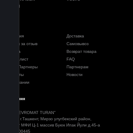
VOYAH
Услуги
Гарантия
Доставка
Кэшбэк за отзыв
Самовывоз
Оплата
Возврат товара
Прайс-лист
FAQ
Наши Партнеры
Партнерам
Контакты
Новости
О компании
Компания
ООО "EVROMAT TURAN"
Адрес: г.Ташкент, Мирзо улугбекский район,
Окибат МФИ Ц-1 массив Буюк Ипак Йули д.45-а
МФО: 00445