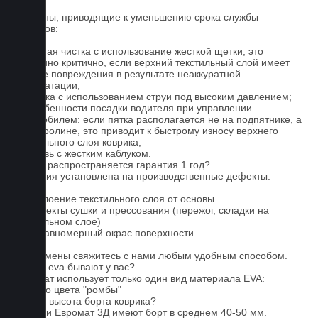
Причины, приводящие к уменьшению срока службы
ковриков:
1. Частая чистка с использование жесткой щетки, это
особенно критично, если верхний текстильный слой имеет
мелкие повреждения в результате неаккуратной
эксплуатации;
2. Мойка с использованием струи под высоким давлением;
3. Особенности посадки водителя при управлении
автомобилем: если пятка располагается не на подпятнике, а
на ковролине, это приводит к быстрому износу верхнего
текстильного слоя коврика;
4. Обувь с жестким каблуком.
На что распространяется гарантия 1 год?
Гарантия установлена на производственные дефекты:
1. Отслоение текстильного слоя от основы
2. Дефекты сушки и прессования (пережог, складки на
текстильном слое)
3. Неравномерный окрас поверхности
Для замены свяжитесь с нами любым удобным способом.
Серые eva бывают у вас?
Евромат использует только один вид материала EVA:
черного цвета "ромбы"
Какова высота борта коврика?
Коврики Евромат 3Д имеют борт в среднем 40-50 мм.