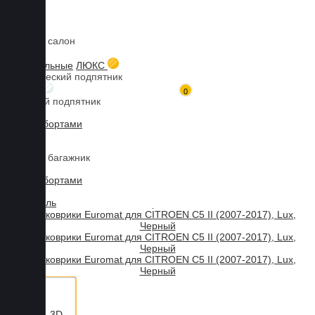
Коврики в салон
Главная
Каталог товаров
Коврики для CITROEN
C5
3D коврики Euromat для CITROEN C5 II (2007-2017), Lux, Черный
3D текстильные
ЛЮКС
Металлический подпятник
БИЗНЕС
0
Резиновый подпятник
3D Eva с бортами
3D Liner
Коврики в багажник
3D Eva с бортами
3D Текстиль