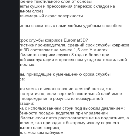
1. Отслоение текстильного слоя от основы
2. Дефекты сушки и прессования (пережог, складки на
текстильном слое)
3. Неравномерный окрас поверхности
Для замены свяжитесь с нами любым удобным способом.
FAQ
Какой срок службы ковриков Euromat3D?
По статистике производителя, средний срок службы ковриков
Euromat 3D составляет не менее 1,5 лет. У многих
автомобилистов коврики служат 3 года и более при
бережной эксплуатации и правильном уходе за текстильной
поверхностью.
Причины, приводящие к уменьшению срока службы
ковриков:
1. Частая чистка с использование жесткой щетки, это
особенно критично, если верхний текстильный слой имеет
мелкие повреждения в результате неаккуратной
эксплуатации;
2. Мойка с использованием струи под высоким давлением;
3. Особенности посадки водителя при управлении
автомобилем: если пятка располагается не на подпятнике, а
на ковролине, это приводит к быстрому износу верхнего
текстильного слоя коврика;
4. Обувь с жестким каблуком.