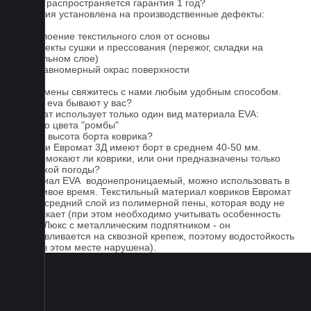
На что распространяется гарантия 1 год?
Гарантия установлена на производственные дефекты:
1. Отслоение текстильного слоя от основы
2. Дефекты сушки и прессования (пережог, складки на
текстильном слое)
3. Неравномерный окрас поверхности
Для замены свяжитесь с нами любым удобным способом.
Серые eva бывают у вас?
Евромат использует только один вид материала EVA:
черного цвета "ромбы"
Какова высота борта коврика?
Коврики Евромат 3Д имеют борт в среднем 40-50 мм.
Не промокают ли коврики, или они предназначены только
для сухой погоды?
Материал EVA водонепроницаемый, можно использовать в
дождливое время. Текстильный материал ковриков Евромат
имеет средний слой из полимерной пены, которая воду не
пропускает (при этом необходимо учитывать особенность
серии Люкс с металлическим подпятником - он
устанавливается на сквозной крепеж, поэтому водостойкость
ковра в этом месте нарушена).