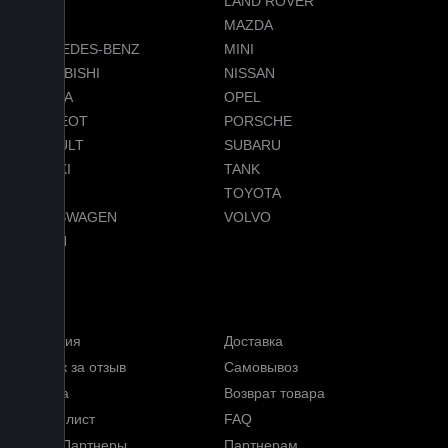
LADA
LAND ROVER
LEXUS
MAZDA
MERCEDES-BENZ
MINI
MITSUBISHI
NISSAN
OMODA
OPEL
PEUGEOT
PORSCHE
RENAULT
SUBARU
SUZUKI
TANK
TESLA
TOYOTA
VOLKSWAGEN
VOLVO
VOYAH
Услуги
Гарантия
Доставка
Кэшбэк за отзыв
Самовывоз
Оплата
Возврат товара
Прайс-лист
FAQ
Наши Партнеры
Партнерам