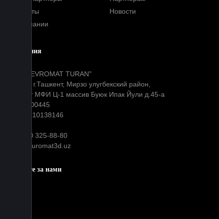
Контакты
Новости
О компании
Компания
ООО "EVROMAT TURAN"
Адрес: г.Ташкент, Мирзо улугбекский район,
Окибат МФИ Ц-1 массив Буюк Ипак Йули д.45-а
МФО: 00445
ИНН: 310138146
+99890 325-88-80
info@euromat3d.uz
Следите за нами