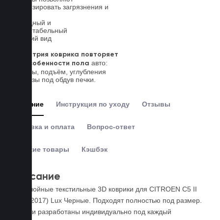
локализировать загрязнения и
влагу
Солидный и
презентабельный
внешний вид
Геометрия коврика повторяет
авто:
все особенности пола
выступы, подъём, углубления
и вырезы под обдув печки.
Описание
Инструкция по уходу
Отзывы
Доставка и оплата
Вопрос-ответ
Похожие товары
Кэшбэк
Описание
Пятислойные текстильные 3D коврики для CITROEN C5 II
(2007-2017) Lux Черные. Подходят полностью под размер.
Коврики разработаны индивидуально под каждый