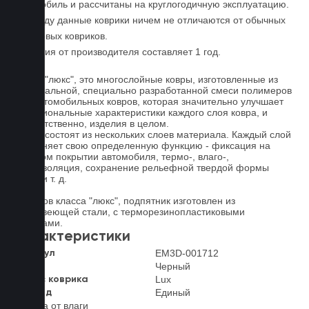
автомобиль и рассчитаны на круглогодичную эксплуатацию.
По уходу данные коврики ничем не отличаются от обычных
резиновых ковриков.
Гарантия от производителя составляет 1 год.
Ковры "люкс", это многослойные ковры, изготовленные из
оригинальной, специально разработанной смеси полимеров
для автомобильных ковров, которая значительно улучшает
функциональные характеристики каждого слоя ковра, и
соответственно, изделия в целом.
Ковры состоят из нескольких слоев материала. Каждый слой
выполняет свою определенную функцию - фиксация на
штатном покрытии автомобиля, термо-, влаго-,
звукоизоляция, сохранение рельефной твердой формы
ковра и т. д.
У ковров класса "люкс", подпятник изготовлен из
нержавеющей стали, с терморезинопластиковыми
вставками.
Характеристики
EM3D-001712
Артикул
Черный
Цвет
Lux
Класс коврика
Единый
2-й ряд
Защита от влаги