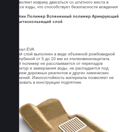
Не позволяет коврику двигаться со штатного места в
процессе езды, что способствует безопасности вождения
авто.
Ковролин
Полимер
Вспененный полимер
Армирующий
слой
Антискользящий слой
Материал EVA
Верхний слой выполнен в виде объемной ромбовидной
сетки глубиной от 5 до 10 мм из этиленвинилацетата.
Данный полимер не расслаивается от перепадов
температур и замерзания воды, не распадается под
действием дорожных реагентов и других химических
загрязнений. Износостойкость материала позволяет не
использовать в конструкции подпятник.