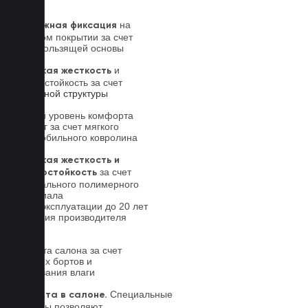
на
Надежная фиксация
штатном покрытии за счет
антискользящей основы
и
Высокая жесткость
износостойкость за счет
5-слойной структуры
Новый уровень комфорта
для ног за счет мягкого
автомобильного ковролина
Высокая жесткость и
за счет
износостойкость
специального полимерного
материала
Срок эксплуатации до 20 лет
Гарантия производителя
5 лет.
Чистота салона за счет
высоких бортов и
впитывания влаги
Специальные
Чистота в салоне.
выступы позволяют