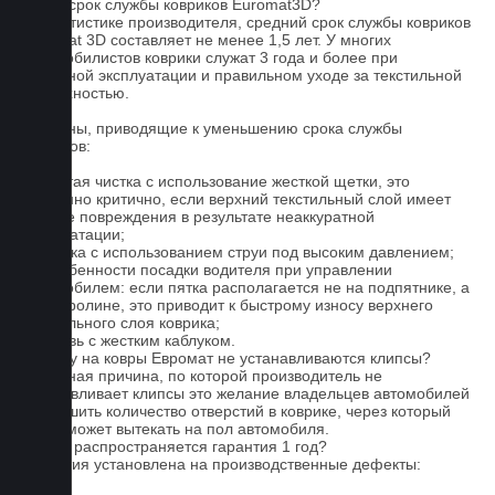
Какой срок службы ковриков Euromat3D?
По статистике производителя, средний срок службы ковриков
Euromat 3D составляет не менее 1,5 лет. У многих
автомобилистов коврики служат 3 года и более при
бережной эксплуатации и правильном уходе за текстильной
поверхностью.
Причины, приводящие к уменьшению срока службы
ковриков:
1. Частая чистка с использование жесткой щетки, это
особенно критично, если верхний текстильный слой имеет
мелкие повреждения в результате неаккуратной
эксплуатации;
2. Мойка с использованием струи под высоким давлением;
3. Особенности посадки водителя при управлении
автомобилем: если пятка располагается не на подпятнике, а
на ковролине, это приводит к быстрому износу верхнего
текстильного слоя коврика;
4. Обувь с жестким каблуком.
Почему на ковры Евромат не устанавливаются клипсы?
Основная причина, по которой производитель не
устанавливает клипсы это желание владельцев автомобилей
уменьшить количество отверстий в коврике, через который
влага может вытекать на пол автомобиля.
На что распространяется гарантия 1 год?
Гарантия установлена на производственные дефекты: