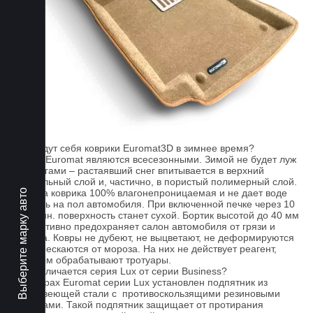
FAQ
Как ведут себя коврики Euromat3D в зимнее время?
Ковры Euromat являются всесезонными. Зимой не будет луж
под ногами – растаявший снег впитывается в верхний
текстильный слой и, частично, в пористый полимерный слой.
Выберите марку авто
Основа коврика 100% влагонепроницаемая и не дает воде
попасть на пол автомобиля. При включенной печке через 10
- 15 мин. поверхность станет сухой. Бортик высотой до 40 мм
эффективно предохраняет салон автомобиля от грязи и
мусора. Ковры не дубеют, не выцветают, не деформируются
и не трескаются от мороза. На них не действует реагент,
которым обрабатывают тротуары.
Чем отличается серия Lux от серии Business?
На коврах Euromat серии Lux установлен подпятник из
нержавеющей стали с противоскользящими резиновыми
вставками. Такой подпятник защищает от протирания