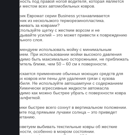
поверхность под правой ногой водителя, которая является
слабым местом всех автомобильных ковров.
На коврик Евромат серии Business устанавливается
подпятник из нескользкого терморезинопластика.
Как ухаживать за коврами?
1.Не используйте щетку с жестким ворсом и не
прикладывайте усилий – это может привести к повреждению
текстильного слоя.
2. Рекомендуем использовать мойку с минимальным
давлением. При использовании мойки высокого давления
необходимо быть максимально осторожными, не приближать
распылитель ближе, чем 50 – 60 см к поверхности.
3. Допускается применение обычных моющих средств для
бытовых ковров или пены для удаления грязи с кузова
автомобиля. Не используйте автошампуни с содержанием
воска! Химически агрессивные жидкости автомасла
необходимо как можно быстрее убрать с поверхности ковра
сухой салфеткой.
4. Коврики быстрее всего сохнут в вертикальном положении.
Не сушите под прямыми лучами солнца – это приведет
к выцветанию.
5. Не советуем выбивать текстильные ковры об жесткие
поверхности, особенно в мокром состоянии.