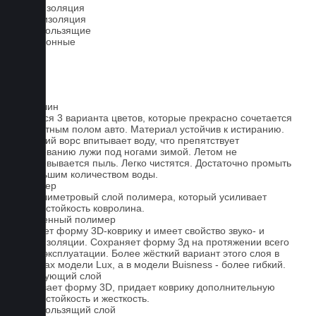
Шумоизоляция
Теплоизоляция
Антискользящие
Всесезонные
Ковролин
Имеется 3 варианта цветов, которые прекрасно сочетается
со штатным полом авто. Материал устойчив к истиранию.
Короткий ворс впитывает воду, что препятствует
образованию лужи под ногами зимой. Летом не
образовывается пыль. Легко чистятся. Достаточно промыть
небольшим количеством воды.
Полимер
1-миллиметровый слой полимера, который усиливает
износостойкость ковролина.
Вспененный полимер
Придает форму 3D-коврику и имеет свойство звуко- и
теплоизоляции. Сохраняет форму 3д на протяжении всего
срока эксплуатации. Более жёсткий вариант этого слоя в
ковриках модели Lux, а в модели Buisness - более гибкий.
Армирующий слой
Усиливает форму 3D, придает коврику дополнительную
износостойкость и жесткость.
Антискользящий слой