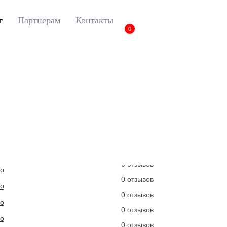
г
Партнерам
Контакты
0
las Pro 2021-
3D коврики Euromat для Geely Atlas Pro (2021-), Busines
3D коврики Euromat д
(2021-), Business, С
Артикул:
EM3D-001409
0 отзывов
0 отзывов
0 отзывов
0 отзывов
0 отзывов
0 отзывов
0 отзывов