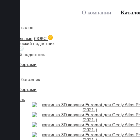
О компании
Катало
Коврики в салон
Главная
Каталог товаров
Коврики для GEELY
At
3D текстильные
ЛЮКС
Металлический подпятник
БИЗНЕС
Резиновый подпятник
3D Eva с бортами
3D Liner
Коврики в багажник
3D Eva с бортами
3D Текстиль