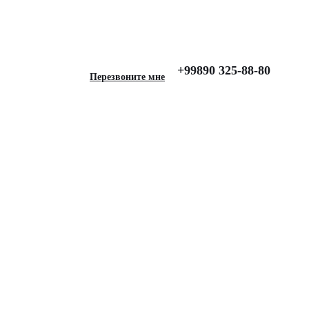
s, Серые
+99890 325-88-80
Перезвоните мне
ля Geely Atlas Pro
ерые