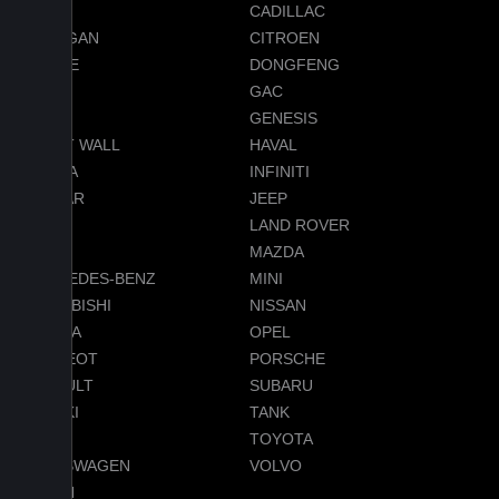
BMW
CADILLAC
CHANGAN
CITROEN
DODGE
DONGFENG
FORD
GAC
GEELY
GENESIS
GREAT WALL
HAVAL
HONDA
INFINITI
JAGUAR
JEEP
LADA
LAND ROVER
LEXUS
MAZDA
MERCEDES-BENZ
MINI
MITSUBISHI
NISSAN
OMODA
OPEL
PEUGEOT
PORSCHE
RENAULT
SUBARU
SUZUKI
TANK
TESLA
TOYOTA
VOLKSWAGEN
VOLVO
VOYAH