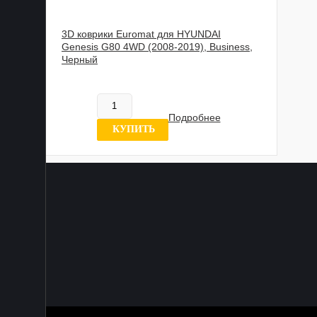
3D коврики Euromat для HYUNDAI
Genesis G80 4WD (2008-2019), Business,
Черный
817 837 UZS
Нет в наличии
Подробнее
7 отзывов
КУПИТЬ