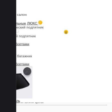
Коврики в салон
Главная
Каталог товаров
Коврики для HYUNDAI
Genesis G80
3D текстильные
ЛЮКС
Металлический подпятник
БИЗНЕС
0
Резиновый подпятник
3D Eva с бортами
Марка
3D Liner
Коврики в багажник
3D Eva с бортами
Модель
Найти
Коврики для Hyundai Genesis G80
3D Текстиль
По увеличению цены