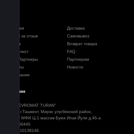
Услуги
Гарантия
Доставка
Кэшбэк за отзыв
Самовывоз
Оплата
Возврат товара
Прайс-лист
FAQ
Наши Партнеры
Партнерам
Контакты
Новости
О компании
Компания
ООО "EVROMAT TURAN"
Адрес: г.Ташкент, Мирзо улугбекский район,
Окибат МФИ Ц-1 массив Буюк Ипак Йули д.45-а
МФО: 00445
ИНН: 310138146