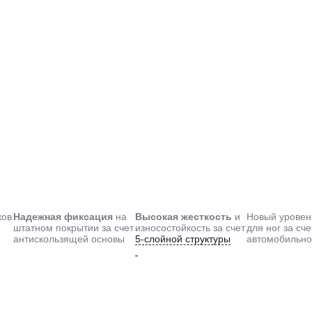
ков
Надежная фиксация
на
Высокая жесткость
и
Новый уровен
штатном покрытии за счет
износостойкость за счет
для ног за сче
антискользящей основы
5-слойной структуры
автомобильно