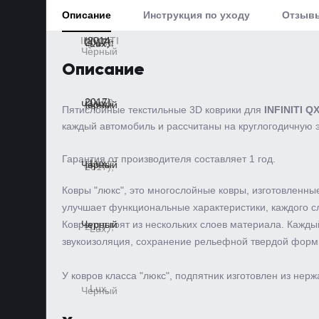
Описание
Инструкция по уходу
Отзыв
Описание
Пятислойные текстильные 3D коврики для
INFINITI QX
каждый автомобиль и рассчитаны на круглогодичную э
Гарантия от производителя составляет 1 год.
Ковры "люкс", это многослойные ковры, изготовленны
улучшает функциональные характеристики, каждого сл
Ковры состоят из нескольких слоев материала. Кажд
звукоизоляция, сохранение рельефной твердой формы 
У ковров класса "люкс", подпятник изготовлен из не