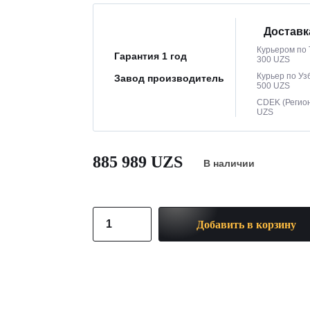
Доставк
Курьером по 
Гарантия 1 год
300 UZS
Курьер по Уз
Завод производитель
500 UZS
CDEK (Регион
UZS
885 989 UZS
В наличии
Добавить в корзину