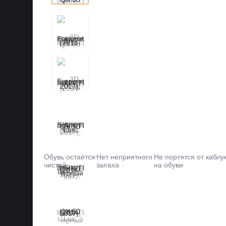
Обувь остаётся
Нет неприятного
Не портятся от каблу
чистой
запаха
на обуви