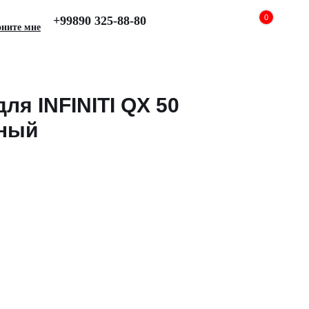
0
+99890 325-88-80
оните мне
ля INFINITI QX 50
рный