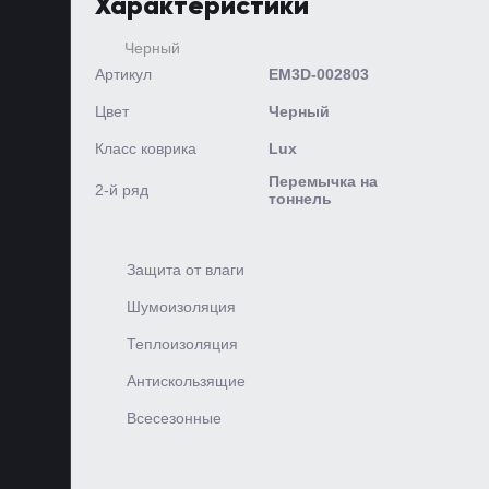
Характеристики
Артикул
EM3D-002803
Цвет
Черный
Класс коврика
Lux
Перемычка на
2-й ряд
тоннель
Защита от влаги
Шумоизоляция
Теплоизоляция
Антискользящие
Всесезонные