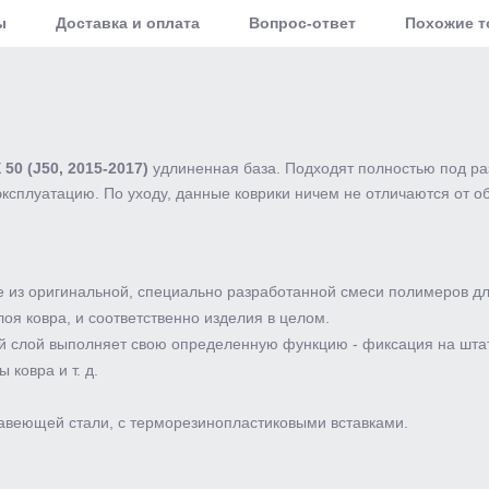
ы
Доставка и оплата
Вопрос-ответ
Похожие 
 50 (J50, 2015-2017)
удлиненная база. Подходят полностью под ра
ксплуатацию. По уходу, данные коврики ничем не отличаются от о
е из оригинальной, специально разработанной смеси полимеров дл
оя ковра, и соответственно изделия в целом.
ый слой выполняет свою определенную функцию - фиксация на штат
ковра и т. д.
ржавеющей стали, с терморезинопластиковыми вставками.