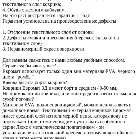
текстильного слоя коврика;
4. Обувь с жестким каблуком.
На что распространяется гарантия 1 год?
Гарантия установлена на производственные дефекты:
1. Отслоение текстильного слоя от основы
2. Дефекты сушки и прессования (пережог, складки на
текстильном слое)
3. Неравномерный окрас поверхности
Для замены свяжитесь с нами любым удобным способом.
Серые eva бывают у вас?
Евромат использует только один вид материала EVA: черного
цвета "ромбы"
Какова высота борта коврика?
Коврики Евромат 3Д имеют борт в среднем 40-50 мм.
Не промокают ли коврики, или они предназначены только для
сухой погоды?
Материал EVA водонепроницаемый, можно использовать в
дождливое время. Текстильный материал ковриков Евромат
имеет средний слой из полимерной пены, которая воду не
пропускает (при этом необходимо учитывать особенность
серии Люкс с металлическим подпятником - он
устанавливается на сквозной крепеж, поэтому водостойкость
ковра в этом месте нарушена).