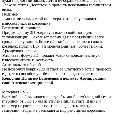
лужи под ногами зимой. Летом не образовывается пыль.
Легко чистятся. Достаточно промыть небольшим количеством
воды.
Полимер
1-миллиметровый слой полимера, который усиливает
износостойкость ковролина.
Вспененный полимер
Придает форму 3D-коврику и имеет свойство звуко- и
теплоизоляции. Сохраняет форму 3д на протяжении всего
срока эксплуатации. Более жёсткий вариант этого слоя в
ковриках модели Lux, а в модели Buisness - более гибкий.
Армирующий слой
Усиливает форму 3D, придает коврику дополнительную
износостойкость и жесткость.
Антискользящий слой
Не позволяет коврику двигаться со штатного места в процессе
езды, что способствует безопасности вождения авто.
Ковролин
Полимер
Вспененный полимер
Армирующий
слой
Антискользящий слой
Материал EVA
Верхний слой выполнен в виде объемной ромбовидной сетки
глубиной от 5 до 10 мм из этиленвинилацетата. Данный
полимер не расслаивается от перепадов температур и
замерзания воды, не распадается под действием дорожных