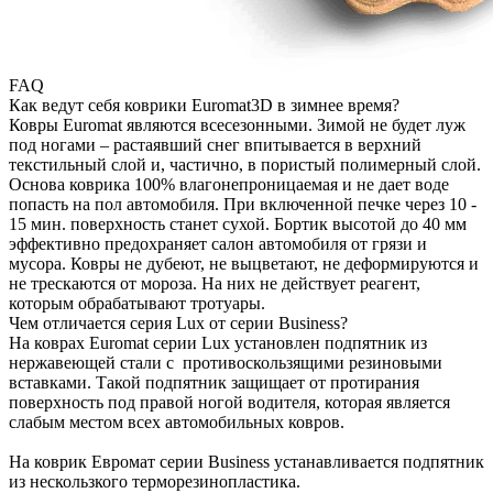
FAQ
Как ведут себя коврики Euromat3D в зимнее время?
Ковры Euromat являются всесезонными. Зимой не будет луж
под ногами – растаявший снег впитывается в верхний
текстильный слой и, частично, в пористый полимерный слой.
Основа коврика 100% влагонепроницаемая и не дает воде
попасть на пол автомобиля. При включенной печке через 10 -
15 мин. поверхность станет сухой. Бортик высотой до 40 мм
эффективно предохраняет салон автомобиля от грязи и
мусора. Ковры не дубеют, не выцветают, не деформируются и
не трескаются от мороза. На них не действует реагент,
которым обрабатывают тротуары.
Чем отличается серия Lux от серии Business?
На коврах Euromat серии Lux установлен подпятник из
нержавеющей стали с противоскользящими резиновыми
вставками. Такой подпятник защищает от протирания
поверхность под правой ногой водителя, которая является
слабым местом всех автомобильных ковров.
На коврик Евромат серии Business устанавливается подпятник
из нескользкого терморезинопластика.