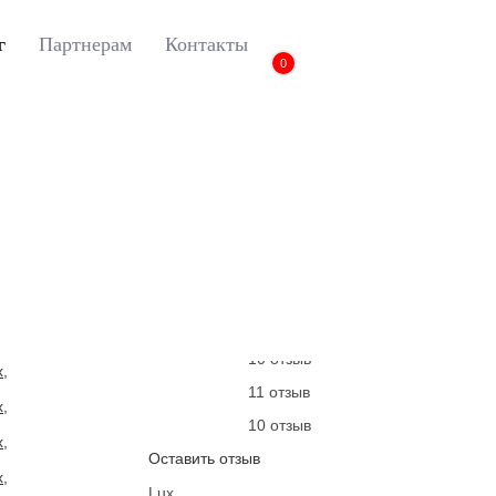
г
Партнерам
Контакты
0
a
3D коврики Euromat для Lada Vesta (2015-), Lux, Черный
3D коврики Euromat д
Lux, Черный
Артикул:
EM3D-005308G
24 отзыва
10 отзыв
10 отзыв
11 отзыв
10 отзыв
Оставить отзыв
Lux