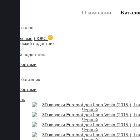
О компании
Катало
Коврики в салон
Главная
Каталог товаров
Коврики для LADA
Vest
3D текстильные
ЛЮКС
Металлический подпятник
БИЗНЕС
Резиновый подпятник
3D Eva с бортами
3D Liner
Коврики в багажник
3D Eva с бортами
3D Текстиль