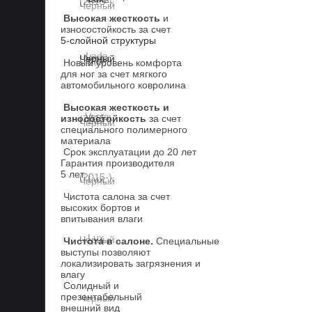
Высокая жесткость
и
износостойкость за счет
5-слойной структуры
Новый уровень комфорта
для ног за счет мягкого
автомобильного ковролина
Высокая жесткость и
износостойкость
за счет
специального полимерного
материала
Срок эксплуатации до 20 лет
Гарантия производителя
5 лет.
Чистота салона за счет
высоких бортов и
впитывания влаги
Чистота в салоне.
Специальные
выступы позволяют
локализировать загрязнения и
влагу
Солидный и
презентабельный
внешний вид