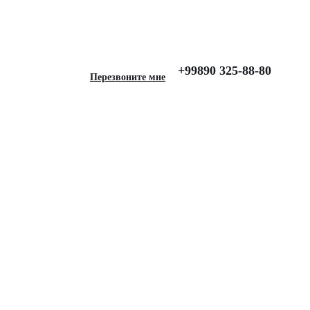
+99890 325-88-80
Перезвоните мне
ля Lada Vesta (2015-),