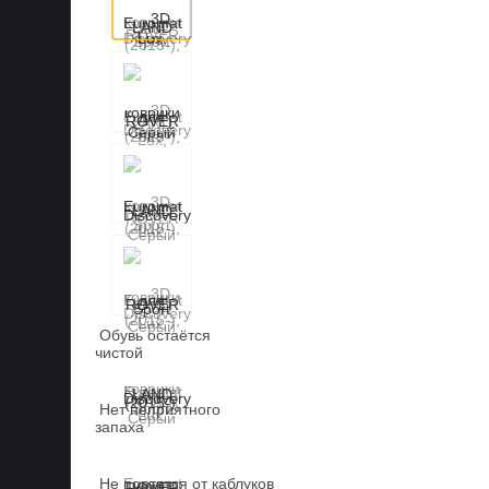
Обувь остаётся
чистой
Нет неприятного
запаха
Не портятся от каблуков