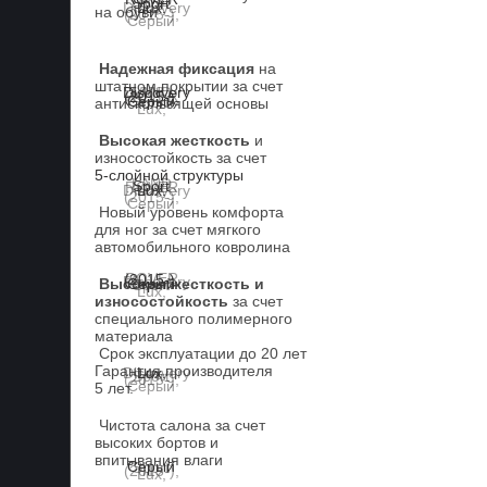
на обуви
Надежная фиксация
на
штатном покрытии за счет
антискользящей основы
Высокая жесткость
и
износостойкость за счет
5-слойной структуры
Новый уровень комфорта
для ног за счет мягкого
автомобильного ковролина
Высокая жесткость и
износостойкость
за счет
специального полимерного
материала
Срок эксплуатации до 20 лет
Гарантия производителя
5 лет.
Чистота салона за счет
высоких бортов и
впитывания влаги