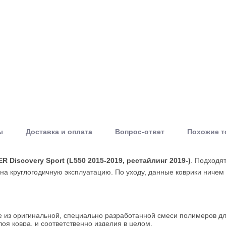
ы
Доставка и оплата
Вопрос-ответ
Похожие 
 Discovery Sport (L550 2015-2019, рестайлинг 2019-)
. Подходя
а круглогодичную эксплуатацию. По уходу, данные коврики ничем 
е из оригинальной, специально разработанной смеси полимеров дл
оя ковра, и соответственно изделия в целом.