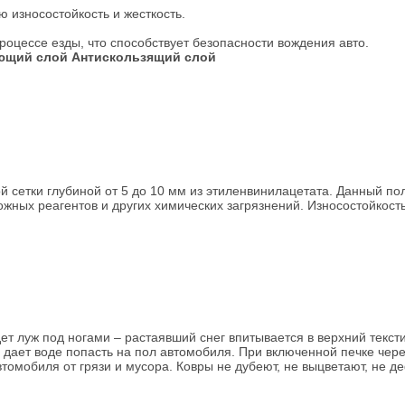
 износостойкость и жесткость.
процессе езды, что способствует безопасности вождения авто.
ющий слой
Антискользящий слой
 сетки глубиной от 5 до 10 мм из этиленвинилацетата. Данный по
жных реагентов и других химических загрязнений. Износостойкость
т луж под ногами – растаявший снег впитывается в верхний текст
дает воде попасть на пол автомобиля. При включенной печке через 
омобиля от грязи и мусора. Ковры не дубеют, не выцветают, не д