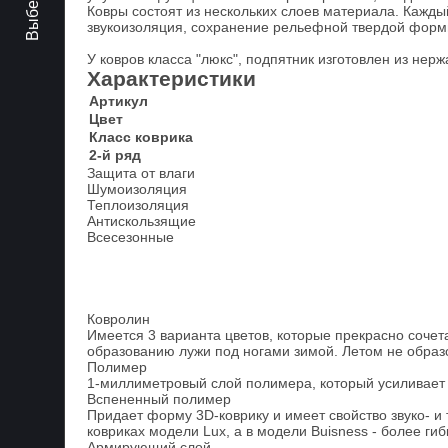
Ковры состоят из нескольких слоев материала. Кажд
звукоизоляция, сохранение рельефной твердой формы 
У ковров класса "люкс", подпятник изготовлен из не
Характеристики
Артикул
Цвет
Класс коврика
2-й ряд
Защита от влаги
Шумоизоляция
Теплоизоляция
Антискользящие
Всесезонные
Ковролин
Имеется 3 варианта цветов, которые прекрасно сочета
образованию лужи под ногами зимой. Летом не образ
Полимер
1-миллиметровый слой полимера, который усиливает 
Вспененный полимер
Придает форму 3D-коврику и имеет свойство звуко- и
ковриках модели Lux, а в модели Buisness - более гиб
Армирующий слой