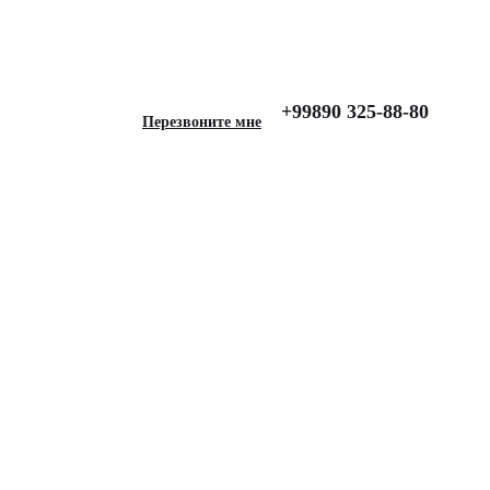
ort (2015-), Lux, Серый
+99890 325-88-80
Перезвоните мне
 для LAND ROVER
-), Lux, Серый