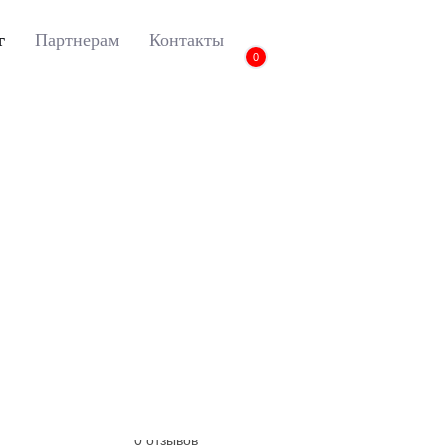
г
Партнерам
Контакты
0
Discovery Sport
3D коврики Euromat для LAND ROVER Discovery Sp
3D коврики Euromat
Discovery Sport (2015
Артикул:
EM3D-003107
0 отзывов
0 отзывов