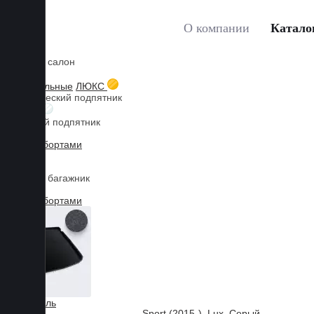
О компании
Катало
Коврики в салон
Главная
Каталог товаров
Коврики для LAND ROVER
3D текстильные
ЛЮКС
Металлический подпятник
БИЗНЕС
Резиновый подпятник
3D Eva с бортами
3D Liner
Коврики в багажник
3D Eva с бортами
3D Текстиль