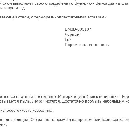
ый слой выполняет свою определенную функцию - фиксация на штат
ковра и т. д.
ржавеющей стали, с терморезинопластиковыми вставками.
EM3D-003107
Черный
Lux
Перемычка на тоннель
ется со штатным полом авто. Материал устойчив к истиранию. Коро
овывается пыль. Легко чистятся. Достаточно промыть небольшим к
износостойкость ковролина.
 теплоизоляции. Сохраняет форму 3д на протяжении всего срока эк
кий.