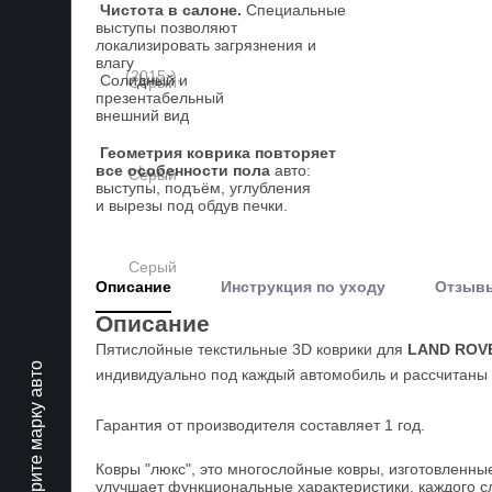
Чистота в салоне.
Специальные
выступы позволяют
локализировать загрязнения и
влагу
Солидный и
презентабельный
внешний вид
Геометрия коврика повторяет
все особенности пола
авто:
выступы, подъём, углубления
и вырезы под обдув печки.
Описание
Инструкция по уходу
Отзыв
Описание
Пятислойные текстильные 3D коврики для
LAND ROVER
Выберите марку авто
индивидуально под каждый автомобиль и рассчитаны н
Гарантия от производителя составляет 1 год.
Ковры "люкс", это многослойные ковры, изготовленны
улучшает функциональные характеристики, каждого сл