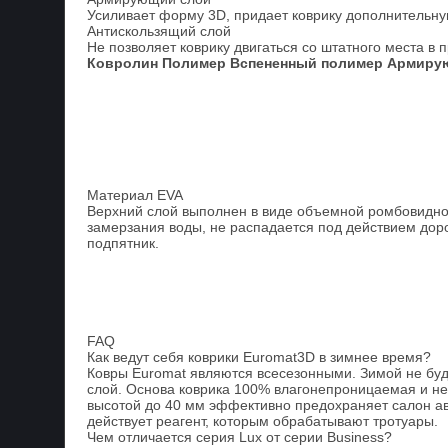
Усиливает форму 3D, придает коврику дополнительную
Антискользящий слой
Не позволяет коврику двигаться со штатного места в 
Ковролин
Полимер
Вспененный полимер
Армиру
Материал EVA
Верхний слой выполнен в виде объемной ромбовидной
замерзания воды, не распадается под действием доро
подпятник.
FAQ
Как ведут себя коврики Euromat3D в зимнее время?
Ковры Euromat являются всесезонными. Зимой не буде
слой. Основа коврика 100% влагонепроницаемая и не 
высотой до 40 мм эффективно предохраняет салон авт
действует реагент, которым обрабатывают тротуары.
Чем отличается серия Lux от серии Business?