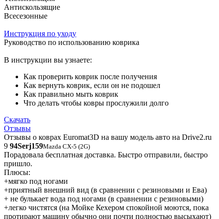
Антискользящие
Всесезонные
Инструкция по уходу
Руководство по использованию коврика
В инструкции вы узнаете:
Как проверить коврик после получения
Как вернуть коврик, если он не подошел
Как правильно мыть коврик
Что делать чтобы ковры прослужили долго
Скачать
Отзывы
Отзывы о коврах Euromat3D на вашу модель авто на Drive2.ru
9
94Serj159
Mazda CX-5 (2G)
Порадовала бесплатная доставка. Быстро отправили, быстро
пришло.
Плюсы:
+мягко под ногами
+приятный внешний вид (в сравнении с резиновыми и Ева)
+ не булькает вода под ногами (в сравнении с резиновыми)
+легко чистятся (на Мойке Кехером спокойной моются, пока
протирают машину обычно они почти полностью высыхают)