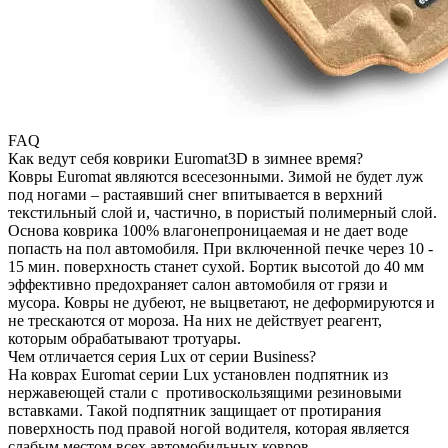
FAQ
Как ведут себя коврики Euromat3D в зимнее время?
Ковры Euromat являются всесезонными. Зимой не будет луж
под ногами – растаявший снег впитывается в верхний
текстильный слой и, частично, в пористый полимерный слой.
Основа коврика 100% влагонепроницаемая и не дает воде
попасть на пол автомобиля. При включенной печке через 10 -
15 мин. поверхность станет сухой. Бортик высотой до 40 мм
эффективно предохраняет салон автомобиля от грязи и
мусора. Ковры не дубеют, не выцветают, не деформируются и
не трескаются от мороза. На них не действует реагент,
которым обрабатывают тротуары.
Чем отличается серия Lux от серии Business?
На коврах Euromat серии Lux установлен подпятник из
нержавеющей стали с противоскользящими резиновыми
вставками. Такой подпятник защищает от протирания
поверхность под правой ногой водителя, которая является
слабым местом всех автомобильных ковров.