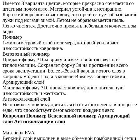
Имеется 3 варианта цветов, которые прекрасно сочетается со
штатным полом авто. Материал устойчив к истиранию.
Короткий ворс впитывает воду, что препятствует образованию
лужи под ногами зимой. Летом не образовывается пыль.
Легко чистятся. Достаточно промыть небольшим количеством
воды.
Полимер
1-миллиметровый слой полимера, который усиливает
износостойкость ковролина.
Вспененный полимер
Придает форму 3D-коврику и имеет свойство звуко- и
теплоизоляции. Сохраняет форму 3д на протяжении всего
срока эксплуатации. Более жёсткий вариант этого слоя в
ковриках модели Lux, а в модели Buisness - более гибкий.
Армирующий слой
Усиливает форму 3D, придает коврику дополнительную
износостойкость и жесткость.
Антискользящий слой
Не позволяет коврику двигаться со штатного места в процессе
езды, что способствует безопасности вождения авто.
Ковролин
Полимер
Вспененный полимер
Армирующий
слой
Антискользящий слой
Материал EVA
Верхний слой выполнен в виде объемной ромбовидной сетки