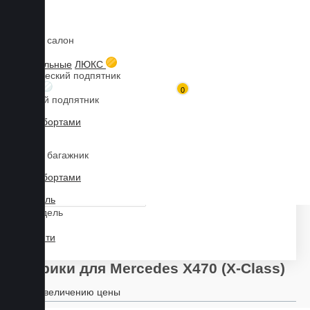
Коврики в салон
Главная
Каталог товаров
Коврики для MERCEDES-BENZ
Коврики для Mercedes X470 (X-Class)
3D текстильные
ЛЮКС
Металлический подпятник
БИЗНЕС
0
Резиновый подпятник
3D Eva с бортами
3D Liner
Марка
Коврики в багажник
3D Eva с бортами
3D Текстиль
Модель
Найти
Коврики для Mercedes X470 (X-Class)
По увеличению цены