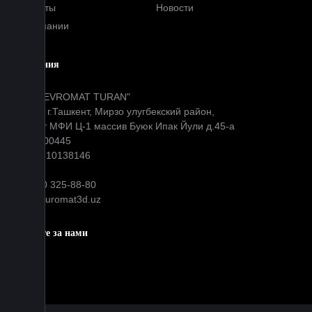
Контакты
Новости
О компании
Компания
ООО "EVROMAT TURAN"
Адрес: г.Ташкент, Мирзо улугбекский район,
Окибат МФИ Ц-1 массив Буюк Ипак Йули д.45-а
МФО: 00445
ИНН: 310138146
+99890 325-88-80
info@euromat3d.uz
Следите за нами