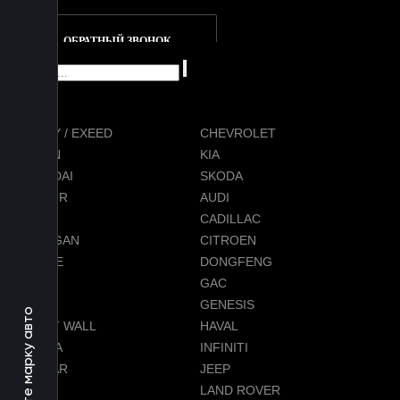
ОБРАТНЫЙ ЗВОНОК
CHERY / EXEED
CHEVROLET
RAVON
KIA
HYUNDAI
SKODA
JETOUR
AUDI
BMW
CADILLAC
CHANGAN
CITROEN
DODGE
DONGFENG
FORD
GAC
GEELY
GENESIS
Выберите марку авто
GREAT WALL
HAVAL
HONDA
INFINITI
JAGUAR
JEEP
LADA
LAND ROVER