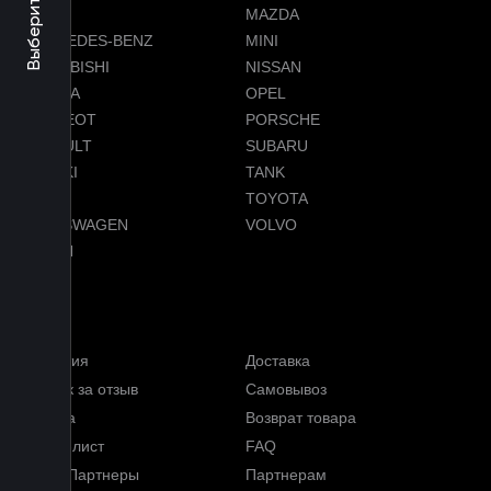
LEXUS
MAZDA
MERCEDES-BENZ
MINI
MITSUBISHI
NISSAN
OMODA
OPEL
PEUGEOT
PORSCHE
RENAULT
SUBARU
SUZUKI
TANK
TESLA
TOYOTA
VOLKSWAGEN
VOLVO
VOYAH
Услуги
Гарантия
Доставка
Кэшбэк за отзыв
Самовывоз
Оплата
Возврат товара
Прайс-лист
FAQ
Наши Партнеры
Партнерам