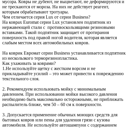
мусора. Ковры не дубеют, не выцветают, не деформируются и
не трескаются от мороза. На них не действует реагент,
которым обрабатывают тротуары.
Чем отличается серия Lux от серии Business?
На коврах Euromat серии Lux установлен подпятник из
нержавеющей стали с противоскользящими резиновыми
вставками. Такой подпятник защищает от протирания
поверхность под правой ногой водителя, которая является
слабым местом всех автомобильных ковров.
На коврик Евромат серии Business устанавливается подпятник
из нескользкого терморезинопластика.
Как ухаживать за коврами?
1.Не используйте щетку с жестким ворсом и не
прикладывайте усилий – это может привести к повреждению
текстильного слоя.
2. Рекомендуем использовать мойку с минимальным
давлением. При использовании мойки высокого давления
необходимо быть максимально осторожными, не приближать
распылитель ближе, чем 50 – 60 см к поверхности.
3. Допускается применение обычных моющих средств для
бытовых ковров или пены для удаления грязи с кузова
автомобиля. Не используйте автошампуни с содержанием