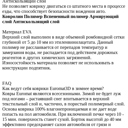
Антискользящий слой
Не позволяет коврику двигаться со штатного места в процессе
езды, что способствует безопасности вождения авто.
Ковролин
Полимер
Вспененный полимер
Армирующий
слой
Антискользящий слой
Материал EVA
Верхний слой выполнен в виде объемной ромбовидной сетки
глубиной от 5 до 10 мм из этиленвинилацетата. Данный
полимер не расслаивается от перепадов температур и
замерзания воды, не распадается под действием дорожных
реагентов и других химических загрязнений.
Износостойкость материала позволяет не использовать в
конструкции подпятник.
FAQ
Как ведут себя коврики Euromat3D в зимнее время?
Ковры Euromat являются всесезонными. Зимой не будет луж
под ногами – растаявший снег впитывается в верхний
текстильный слой и, частично, в пористый полимерный слой.
Основа коврика 100% влагонепроницаемая и не дает воде
попасть на пол автомобиля. При включенной печке через 10 -
15 мин. поверхность станет сухой. Бортик высотой до 40 мм
эффективно предохраняет салон автомобиля от грязи и