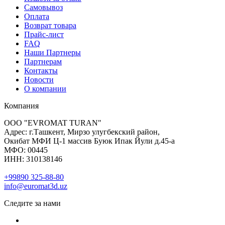
Самовывоз
Оплата
Возврат товара
Прайс-лист
FAQ
Наши Партнеры
Партнерам
Контакты
Новости
О компании
Компания
ООО "EVROMAT TURAN"
Адрес: г.Ташкент, Мирзо улугбекский район,
Окибат МФИ Ц-1 массив Буюк Ипак Йули д.45-а
МФО: 00445
ИНН: 310138146
+99890 325-88-80
info@euromat3d.uz
Следите за нами