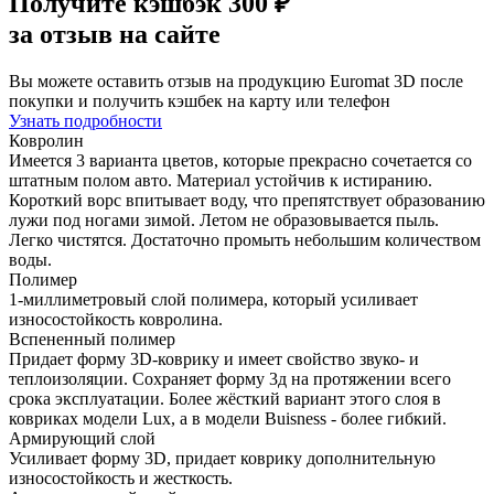
Получите
кэшбэк 300 ₽
за отзыв на сайте
Вы можете оставить отзыв на продукцию Euromat 3D после
покупки и получить кэшбек на карту или телефон
Узнать подробности
Ковролин
Имеется 3 варианта цветов, которые прекрасно сочетается со
штатным полом авто. Материал устойчив к истиранию.
Короткий ворс впитывает воду, что препятствует образованию
лужи под ногами зимой. Летом не образовывается пыль.
Легко чистятся. Достаточно промыть небольшим количеством
воды.
Полимер
1-миллиметровый слой полимера, который усиливает
износостойкость ковролина.
Вспененный полимер
Придает форму 3D-коврику и имеет свойство звуко- и
теплоизоляции. Сохраняет форму 3д на протяжении всего
срока эксплуатации. Более жёсткий вариант этого слоя в
ковриках модели Lux, а в модели Buisness - более гибкий.
Армирующий слой
Усиливает форму 3D, придает коврику дополнительную
износостойкость и жесткость.