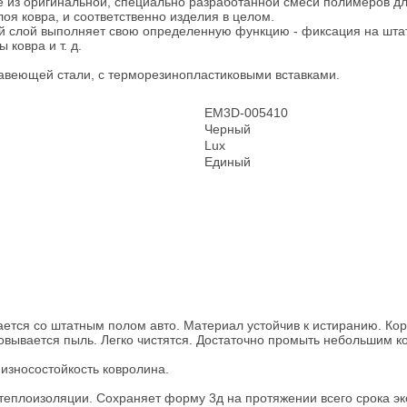
е из оригинальной, специально разработанной смеси полимеров дл
оя ковра, и соответственно изделия в целом.
ый слой выполняет свою определенную функцию - фиксация на штат
ковра и т. д.
ржавеющей стали, с терморезинопластиковыми вставками.
EM3D-005410
Черный
Lux
Единый
ется со штатным полом авто. Материал устойчив к истиранию. Коро
овывается пыль. Легко чистятся. Достаточно промыть небольшим к
износостойкость ковролина.
 теплоизоляции. Сохраняет форму 3д на протяжении всего срока эк