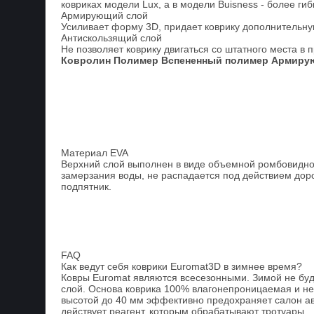
ковриках модели Lux, а в модели Buisness - более гиб
Армирующий слой
Усиливает форму 3D, придает коврику дополнительную
Антискользящий слой
Не позволяет коврику двигаться со штатного места в 
Ковролин
Полимер
Вспененный полимер
Армиру
Материал EVA
Верхний слой выполнен в виде объемной ромбовидной
замерзания воды, не распадается под действием доро
подпятник.
FAQ
Как ведут себя коврики Euromat3D в зимнее время?
Ковры Euromat являются всесезонными. Зимой не буде
слой. Основа коврика 100% влагонепроницаемая и не 
высотой до 40 мм эффективно предохраняет салон авт
действует реагент, которым обрабатывают тротуары.