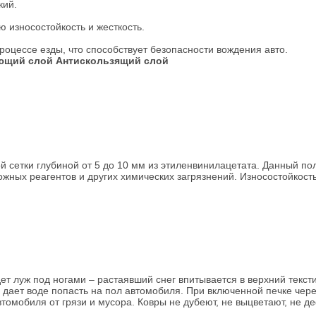
кий.
 износостойкость и жесткость.
процессе езды, что способствует безопасности вождения авто.
ющий слой
Антискользящий слой
 сетки глубиной от 5 до 10 мм из этиленвинилацетата. Данный по
жных реагентов и других химических загрязнений. Износостойкость
т луж под ногами – растаявший снег впитывается в верхний текст
дает воде попасть на пол автомобиля. При включенной печке через 
омобиля от грязи и мусора. Ковры не дубеют, не выцветают, не д