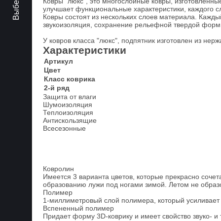
Ковры "люкс", это многослойные ковры, изготовленны
улучшает функциональные характеристики, каждого сл
Ковры состоят из нескольких слоев материала. Кажд
звукоизоляция, сохранение рельефной твердой формы 
У ковров класса "люкс", подпятник изготовлен из не
Характеристики
Артикул
Цвет
Класс коврика
2-й ряд
Защита от влаги
Шумоизоляция
Теплоизоляция
Антискользящие
Всесезонные
Ковролин
Имеется 3 варианта цветов, которые прекрасно сочета
образованию лужи под ногами зимой. Летом не образ
Полимер
1-миллиметровый слой полимера, который усиливает 
Вспененный полимер
Придает форму 3D-коврику и имеет свойство звуко- и