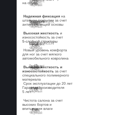
на обуви
Надежная фиксация
на
штатном покрытии за счет
антискользящей основы
Высокая жесткость
и
износостойкость за счет
5-слойной структуры
Новый уровень комфорта
для ног за счет мягкого
автомобильного ковролина
Высокая жесткость и
износостойкость
за счет
специального полимерного
материала
Срок эксплуатации до 20 лет
Гарантия производителя
5 лет.
Чистота салона за счет
высоких бортов и
впитывания влаги