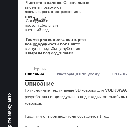
Чистота в салоне.
Специальные
выступы позволяют
локализировать загрязнения и
влагу
Солидный и
презентабельный
внешний вид
Геометрия коврика повторяет
все особенности пола
авто:
выступы, подъём, углубления
и вырезы под обдув печки.
Описание
Инструкция по уходу
Отзыв
Описание
Пятислойные текстильные 3D коврики для
VOLKSWAGE
Выберите марку авто
разработаны индивидуально под каждый автомобиль и
ковриков.
Гарантия от производителя составляет 1 год.