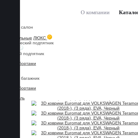
О компании
Катало
Коврики в салон
Главная
Каталог товаров
Коврики для VOLKSWAG
3D текстильные
ЛЮКС
Металлический подпятник
БИЗНЕС
Резиновый подпятник
3D Eva с бортами
3D Liner
Коврики в багажник
3D Eva с бортами
3D Текстиль