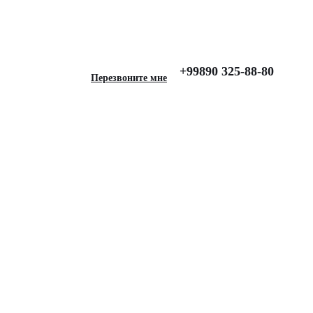
, (3 ряда), EVA, Черный
+99890 325-88-80
Перезвоните мне
t для VOLKSWAGEN
 ряда), EVA, Черный