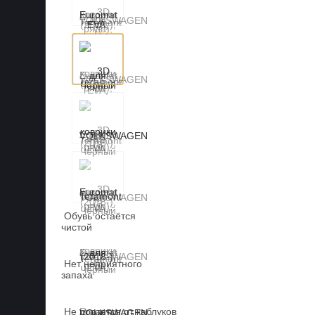
Обувь остаётся
чистой
Нет неприятного
запаха
Не портятся от каблуков