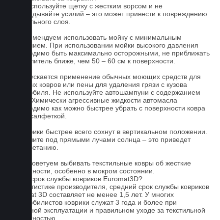
1.Не используйте щетку с жестким ворсом и не
прикладывайте усилий – это может привести к повреждению
текстильного слоя.
2. Рекомендуем использовать мойку с минимальным
давлением. При использовании мойки высокого давления
необходимо быть максимально осторожными, не приближать
распылитель ближе, чем 50 – 60 см к поверхности.
3. Допускается применение обычных моющих средств для
бытовых ковров или пены для удаления грязи с кузова
автомобиля. Не используйте автошампуни с содержанием
воска! Химически агрессивные жидкости автомасла
необходимо как можно быстрее убрать с поверхности ковра
сухой салфеткой.
4. Коврики быстрее всего сохнут в вертикальном положении.
Не сушите под прямыми лучами солнца – это приведет
к выцветанию.
5. Не советуем выбивать текстильные ковры об жесткие
поверхности, особенно в мокром состоянии.
Какой срок службы ковриков Euromat3D?
По статистике производителя, средний срок службы ковриков
Euromat 3D составляет не менее 1,5 лет. У многих
автомобилистов коврики служат 3 года и более при
бережной эксплуатации и правильном уходе за текстильной
поверхностью.