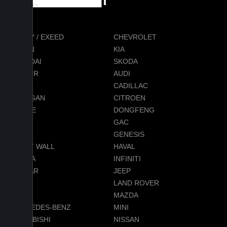
CHERY / EXEED
CHEVROLET
RAVON
KIA
HYUNDAI
SKODA
JETOUR
AUDI
BMW
CADILLAC
CHANGAN
CITROEN
DODGE
DONGFENG
FORD
GAC
GEELY
GENESIS
GREAT WALL
HAVAL
HONDA
INFINITI
JAGUAR
JEEP
LADA
LAND ROVER
LEXUS
MAZDA
MERCEDES-BENZ
MINI
MITSUBISHI
NISSAN