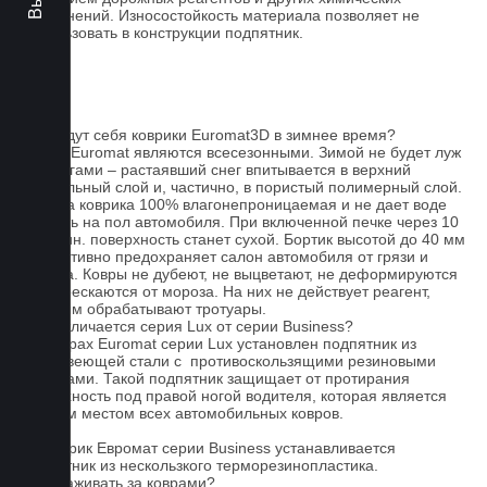
загрязнений. Износостойкость материала позволяет не
использовать в конструкции подпятник.
FAQ
Как ведут себя коврики Euromat3D в зимнее время?
Ковры Euromat являются всесезонными. Зимой не будет луж
под ногами – растаявший снег впитывается в верхний
текстильный слой и, частично, в пористый полимерный слой.
Основа коврика 100% влагонепроницаемая и не дает воде
попасть на пол автомобиля. При включенной печке через 10
- 15 мин. поверхность станет сухой. Бортик высотой до 40 мм
эффективно предохраняет салон автомобиля от грязи и
мусора. Ковры не дубеют, не выцветают, не деформируются
и не трескаются от мороза. На них не действует реагент,
которым обрабатывают тротуары.
Чем отличается серия Lux от серии Business?
На коврах Euromat серии Lux установлен подпятник из
нержавеющей стали с противоскользящими резиновыми
вставками. Такой подпятник защищает от протирания
поверхность под правой ногой водителя, которая является
слабым местом всех автомобильных ковров.
На коврик Евромат серии Business устанавливается
подпятник из нескользкого терморезинопластика.
Как ухаживать за коврами?