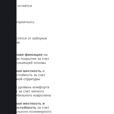
Обувь остаётся
чистой
Нет неприятного
запаха
Не портятся от каблуков
на обуви
Надежная фиксация
на
штатном покрытии за счет
антискользящей основы
Высокая жесткость
и
износостойкость за счет
5-слойной структуры
Новый уровень комфорта
для ног за счет мягкого
автомобильного ковролина
Высокая жесткость и
износостойкость
за счет
специального полимерного