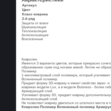
Артикул
Цвет
Класс коврика
2-й ряд
Защита от влаги
Шумоизоляция
Теплоизоляция
Антискользящие
Всесезонные
Ковролин
Имеется 3 варианта цветов, которые прекрасно сочета
образованию лужи под ногами зимой. Летом не образ
Полимер
1-миллиметровый слой полимера, который усиливает 
Вспененный полимер
Придает форму 3D-коврику и имеет свойство звуко- и
ковриках модели Lux, а в модели Buisness - более гиб
Армирующий слой
Усиливает форму 3D, придает коврику дополнительную
Антискользящий слой
Не позволяет коврику двигаться со штатного места в 
Ковролин
Полимер
Вспененный полимер
Армиру