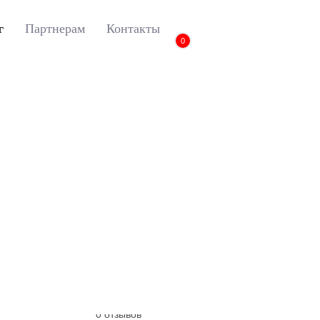
г
Партнерам
Контакты
0
3D коврики Euromat для AUDI A3 III (8V, 2013-2020), EVA, Черный
3D коврики Euromat дл
2013-2020), EVA, Че
Артикул:
EM3D-004507
0 отзывов
0 отзывов