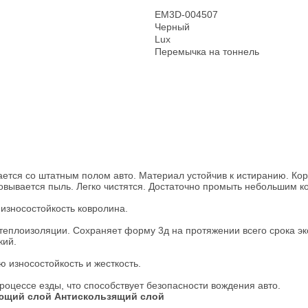
EM3D-004507
Черный
Lux
Перемычка на тоннель
ется со штатным полом авто. Материал устойчив к истиранию. Коро
овывается пыль. Легко чистятся. Достаточно промыть небольшим к
износостойкость ковролина.
 теплоизоляции. Сохраняет форму 3д на протяжении всего срока эк
кий.
 износостойкость и жесткость.
процессе езды, что способствует безопасности вождения авто.
ющий слой
Антискользящий слой