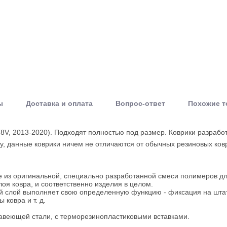
ы
Доставка и оплата
Вопрос-ответ
Похожие 
 (8V, 2013-2020). Подходят полностью под размер. Коврики разра
у, данные коврики ничем не отличаются от обычных резиновых ков
е из оригинальной, специально разработанной смеси полимеров дл
оя ковра, и соответственно изделия в целом.
ый слой выполняет свою определенную функцию - фиксация на штат
ковра и т. д.
ржавеющей стали, с терморезинопластиковыми вставками.