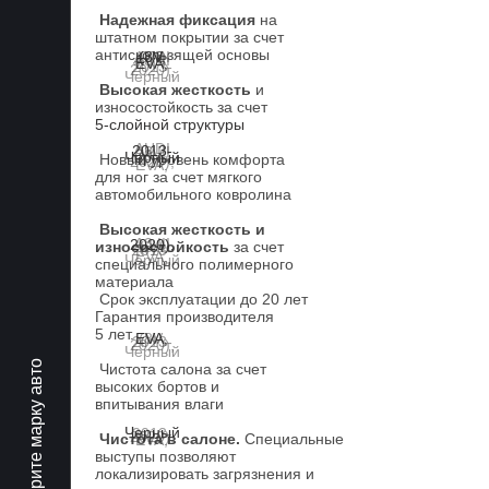
Надежная фиксация
на
штатном покрытии за счет
антискользящей основы
Высокая жесткость
и
износостойкость за счет
5-слойной структуры
Новый уровень комфорта
для ног за счет мягкого
автомобильного ковролина
Высокая жесткость и
износостойкость
за счет
специального полимерного
материала
Срок эксплуатации до 20 лет
Гарантия производителя
5 лет.
Выберите марку авто
Чистота салона за счет
высоких бортов и
впитывания влаги
Чистота в салоне.
Специальные
выступы позволяют
локализировать загрязнения и