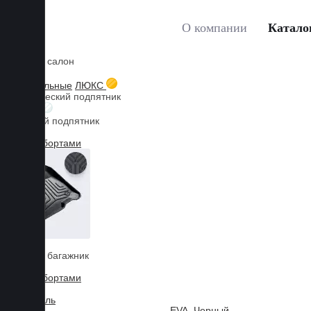
О компании
Катало
Коврики в салон
Главная
Каталог товаров
Коврики для AUDI
A3
3D текстильные
ЛЮКС
Металлический подпятник
БИЗНЕС
Резиновый подпятник
3D Eva с бортами
3D Liner
Коврики в багажник
3D Eva с бортами
3D Текстиль