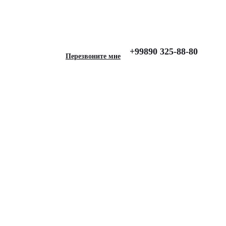
+99890 325-88-80
Перезвоните мне
я AUDI A3 III (8V,
рный