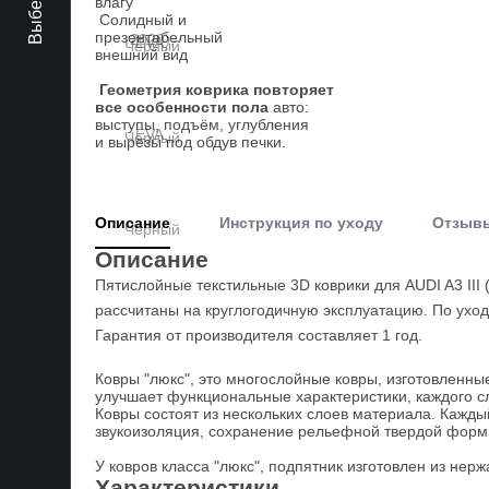
влагу
Солидный и
презентабельный
внешний вид
Геометрия коврика повторяет
все особенности пола
авто:
выступы, подъём, углубления
и вырезы под обдув печки.
Описание
Инструкция по уходу
Отзыв
Описание
Пятислойные текстильные 3D коврики для AUDI A3 III
рассчитаны на круглогодичную эксплуатацию. По уход
Гарантия от производителя составляет 1 год.
Ковры "люкс", это многослойные ковры, изготовленны
улучшает функциональные характеристики, каждого сл
Ковры состоят из нескольких слоев материала. Кажд
звукоизоляция, сохранение рельефной твердой формы 
У ковров класса "люкс", подпятник изготовлен из не
Характеристики