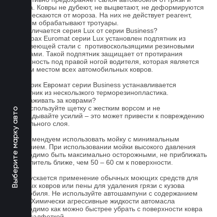
мусора. Ковры не дубеют, не выцветают, не деформируются
и не трескаются от мороза. На них не действует реагент,
которым обрабатывают тротуары.
Чем отличается серия Lux от серии Business?
На коврах Euromat серии Lux установлен подпятник из
нержавеющей стали с противоскользящими резиновыми
вставками. Такой подпятник защищает от протирания
поверхность под правой ногой водителя, которая является
слабым местом всех автомобильных ковров.
На коврик Евромат серии Business устанавливается
подпятник из нескользкого терморезинопластика.
Как ухаживать за коврами?
1.Не используйте щетку с жестким ворсом и не
Выберите марку авто
прикладывайте усилий – это может привести к повреждению
текстильного слоя.
2. Рекомендуем использовать мойку с минимальным
давлением. При использовании мойки высокого давления
необходимо быть максимально осторожными, не приближать
распылитель ближе, чем 50 – 60 см к поверхности.
3. Допускается применение обычных моющих средств для
бытовых ковров или пены для удаления грязи с кузова
автомобиля. Не используйте автошампуни с содержанием
воска! Химически агрессивные жидкости автомасла
необходимо как можно быстрее убрать с поверхности ковра
сухой салфеткой.