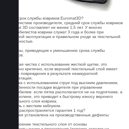
FAQ
Какой срок службы ковриков Euromat3D?
По статистике производителя, средний срок службы ковриков
Euromat 3D составляет не менее 1,5 лет. У многих
автомобилистов коврики служат 3 года и более при
бережной эксплуатации и правильном уходе за текстильной
поверхностью.
Причины, приводящие к уменьшению срока службы
ковриков:
1. Частая чистка с использование жесткой щетки, это
особенно критично, если верхний текстильный слой имеет
мелкие повреждения в результате неаккуратной
эксплуатации;
2. Мойка с использованием струи под высоким давлением;
3. Особенности посадки водителя при управлении
автомобилем: если пятка располагается не на подпятнике, а
на ковролине, это приводит к быстрому износу верхнего
текстильного слоя коврика;
4. Обувь с жестким каблуком.
На что распространяется гарантия 1 год?
Гарантия установлена на производственные дефекты:
1. Отслоение текстильного слоя от основы
2. Дефекты сушки и прессования (пережог, складки на