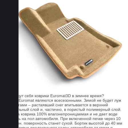
FAQ
Как ведут себя коврики Euromat3D в зимнее время?
Ковры Euromat являются всесезонными. Зимой не будет луж
под ногами – растаявший снег впитывается в верхний
текстильный слой и, частично, в пористый полимерный слой.
Основа коврика 100% влагонепроницаемая и не дает воде
попасть на пол автомобиля. При включенной печке через 10
- 15 мин. поверхность станет сухой. Бортик высотой до 40 мм
эффективно предохраняет салон автомобиля от грязи и