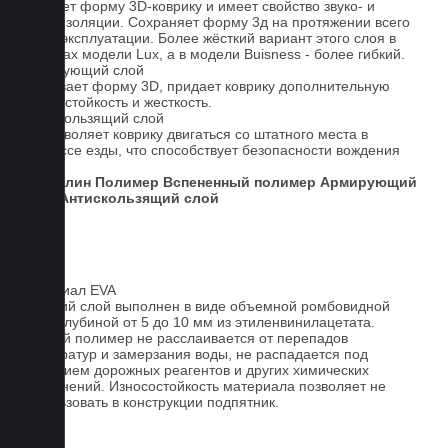
Придает форму 3D-коврику и имеет свойство звуко- и
теплоизоляции. Сохраняет форму 3д на протяжении всего
срока эксплуатации. Более жёсткий вариант этого слоя в
ковриках модели Lux, а в модели Buisness - более гибкий.
Армирующий слой
Усиливает форму 3D, придает коврику дополнительную
износостойкость и жесткость.
Антискользящий слой
Не позволяет коврику двигаться со штатного места в
процессе езды, что способствует безопасности вождения
авто.
Ковролин
Полимер
Вспененный полимер
Армирующий
слой
Антискользящий слой
Материал EVA
Верхний слой выполнен в виде объемной ромбовидной
сетки глубиной от 5 до 10 мм из этиленвинилацетата.
Данный полимер не расслаивается от перепадов
температур и замерзания воды, не распадается под
действием дорожных реагентов и других химических
загрязнений. Износостойкость материала позволяет не
использовать в конструкции подпятник.