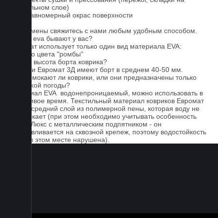
текстильном слое)
3. Неравномерный окрас поверхности
Для замены свяжитесь с нами любым удобным способом.
Серые eva бывают у вас?
Евромат использует только один вид материала EVA:
черного цвета "ромбы"
Какова высота борта коврика?
Коврики Евромат 3Д имеют борт в среднем 40-50 мм.
Не промокают ли коврики, или они предназначены только
для сухой погоды?
Материал EVA водонепроницаемый, можно использовать в
дождливое время. Текстильный материал ковриков Евромат
имеет средний слой из полимерной пены, которая воду не
пропускает (при этом необходимо учитывать особенность
серии Люкс с металлическим подпятником - он
устанавливается на сквозной крепеж, поэтому водостойкость
ковра в этом месте нарушена).