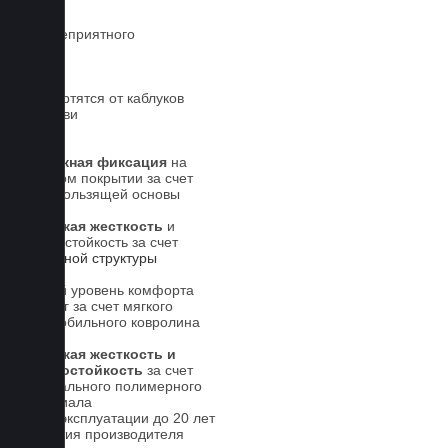
Нет неприятного
запаха
Не портятся от каблуков
на обуви
Надежная фиксация
на
штатном покрытии за счет
антискользящей основы
Высокая жесткость
и
износостойкость за счет
5-слойной структуры
Новый уровень комфорта
для ног за счет мягкого
автомобильного ковролина
Высокая жесткость и
износостойкость
за счет
специального полимерного
материала
Срок эксплуатации до 20 лет
Гарантия производителя