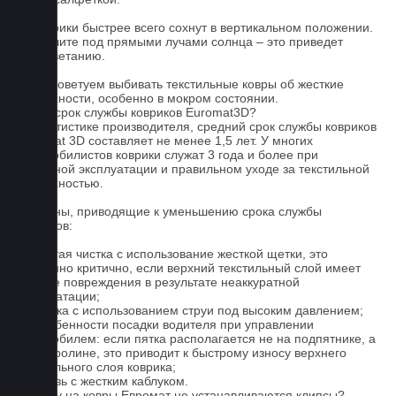
4. Коврики быстрее всего сохнут в вертикальном положении.
Не сушите под прямыми лучами солнца – это приведет
к выцветанию.
5. Не советуем выбивать текстильные ковры об жесткие
поверхности, особенно в мокром состоянии.
Какой срок службы ковриков Euromat3D?
По статистике производителя, средний срок службы ковриков
Euromat 3D составляет не менее 1,5 лет. У многих
автомобилистов коврики служат 3 года и более при
бережной эксплуатации и правильном уходе за текстильной
поверхностью.
Причины, приводящие к уменьшению срока службы
ковриков:
1. Частая чистка с использование жесткой щетки, это
особенно критично, если верхний текстильный слой имеет
мелкие повреждения в результате неаккуратной
эксплуатации;
2. Мойка с использованием струи под высоким давлением;
3. Особенности посадки водителя при управлении
автомобилем: если пятка располагается не на подпятнике, а
на ковролине, это приводит к быстрому износу верхнего
текстильного слоя коврика;
4. Обувь с жестким каблуком.
Почему на ковры Евромат не устанавливаются клипсы?