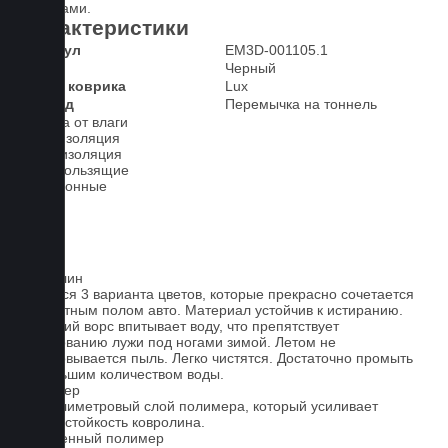
вставками.
Характеристики
Артикул
EM3D-001105.1
Цвет
Черный
Класс коврика
Lux
2-й ряд
Перемычка на тоннель
Защита от влаги
Шумоизоляция
Теплоизоляция
Антискользящие
Всесезонные
Ковролин
Имеется 3 варианта цветов, которые прекрасно сочетается
со штатным полом авто. Материал устойчив к истиранию.
Короткий ворс впитывает воду, что препятствует
образованию лужи под ногами зимой. Летом не
образовывается пыль. Легко чистятся. Достаточно промыть
небольшим количеством воды.
Полимер
1-миллиметровый слой полимера, который усиливает
износостойкость ковролина.
Вспененный полимер