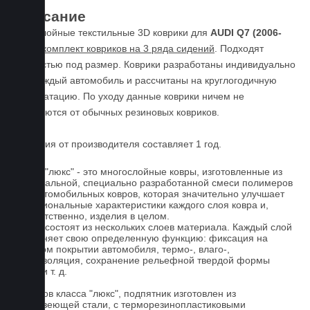
Описание
Пятислойные текстильные 3D коврики для
AUDI Q7 (2006-
2015)
комплект ковриков на 3 ряда сидений
. Подходят
полностью под размер. Коврики разработаны индивидуально
под каждый автомобиль и рассчитаны на круглогодичную
эксплуатацию. По уходу данные коврики ничем не
отличаются от обычных резиновых ковриков.
Гарантия от производителя составляет 1 год.
Ковры "люкс" - это многослойные ковры, изготовленные из
оригинальной, специально разработанной смеси полимеров
для автомобильных ковров, которая значительно улучшает
функциональные характеристики каждого слоя ковра и,
соответственно, изделия в целом.
Ковры состоят из нескольких слоев материала. Каждый слой
выполняет свою определенную функцию: фиксация на
штатном покрытии автомобиля, термо-, влаго-,
звукоизоляция, сохранение рельефной твердой формы
ковра и т. д.
У ковров класса "люкс", подпятник изготовлен из
нержавеющей стали, с терморезинопластиковыми