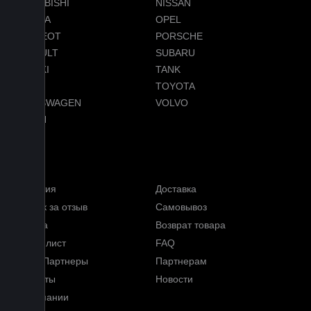
MITSUBISHI
NISSAN
OMODA
OPEL
PEUGEOT
PORSCHE
RENAULT
SUBARU
SUZUKI
TANK
TESLA
TOYOTA
VOLKSWAGEN
VOLVO
VOYAH
Услуги
Гарантия
Доставка
Кэшбэк за отзыв
Самовывоз
Оплата
Возврат товара
Прайс-лист
FAQ
Наши Партнеры
Партнерам
Контакты
Новости
О компании