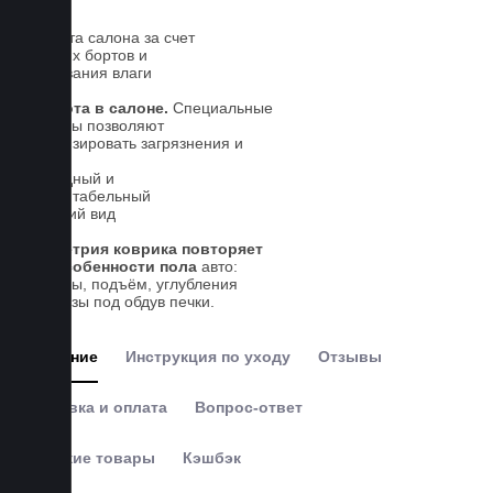
5 лет.
Чистота салона за счет
высоких бортов и
впитывания влаги
Чистота в салоне.
Специальные
выступы позволяют
локализировать загрязнения и
влагу
Солидный и
презентабельный
внешний вид
Геометрия коврика повторяет
все особенности пола
авто:
выступы, подъём, углубления
и вырезы под обдув печки.
Описание
Инструкция по уходу
Отзывы
Доставка и оплата
Вопрос-ответ
Похожие товары
Кэшбэк