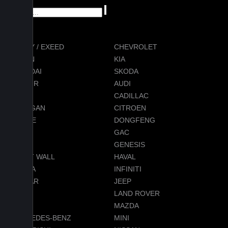
CHERY / EXEED
CHEVROLET
RAVON
KIA
HYUNDAI
SKODA
JETOUR
AUDI
BMW
CADILLAC
CHANGAN
CITROEN
DODGE
DONGFENG
FORD
GAC
GEELY
GENESIS
GREAT WALL
HAVAL
HONDA
INFINITI
JAGUAR
JEEP
LADA
LAND ROVER
LEXUS
MAZDA
MERCEDES-BENZ
MINI