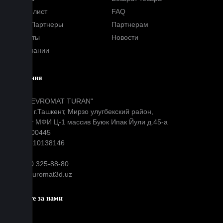
Прайс-лист
FAQ
Наши Партнеры
Партнерам
Контакты
Новости
О компании
Компания
ООО "EVROMAT TURAN"
Адрес: г.Ташкент, Мирзо улугбекский район,
Окибат МФИ Ц-1 массив Буюк Ипак Йули д.45-а
МФО: 00445
ИНН: 310138146
+99890 325-88-80
info@euromat3d.uz
Следите за нами