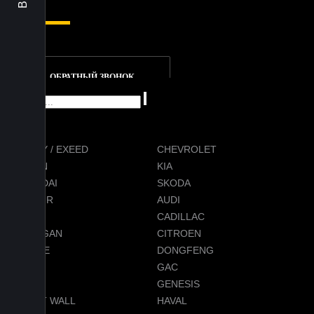
ОБРАТНЫЙ ЗВОНОК
CHERY / EXEED
CHEVROLET
RAVON
KIA
HYUNDAI
SKODA
JETOUR
AUDI
BMW
CADILLAC
CHANGAN
CITROEN
DODGE
DONGFENG
FORD
GAC
GEELY
GENESIS
GREAT WALL
HAVAL