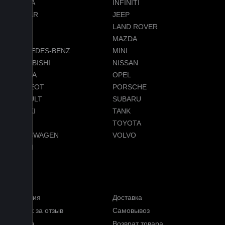
HONDA
INFINITI
JAGUAR
JEEP
LADA
LAND ROVER
LEXUS
MAZDA
MERCEDES-BENZ
MINI
MITSUBISHI
NISSAN
OMODA
OPEL
PEUGEOT
PORSCHE
RENAULT
SUBARU
SUZUKI
TANK
TESLA
TOYOTA
VOLKSWAGEN
VOLVO
VOYAH
Услуги
Гарантия
Доставка
Кэшбэк за отзыв
Самовывоз
Оплата
Возврат товара