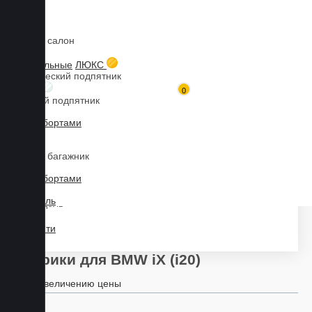
Коврики в салон
Главная
Каталог товаров
Коврики для BMW
iX
iX (i20)
3D текстильные
ЛЮКС
Металлический подпятник
БИЗНЕС
0
Резиновый подпятник
3D Eva с бортами
Марка
3D Liner
Коврики в багажник
3D Eva с бортами
3D Текстиль
Модель
Найти
Коврики для BMW iX (i20)
По увеличению цены