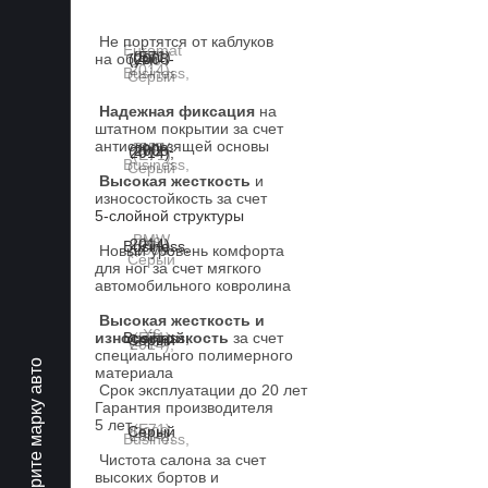
Не портятся от каблуков
на обуви
Надежная фиксация
на
штатном покрытии за счет
антискользящей основы
Высокая жесткость
и
износостойкость за счет
5-слойной структуры
Новый уровень комфорта
для ног за счет мягкого
автомобильного ковролина
Высокая жесткость и
износостойкость
за счет
специального полимерного
Выберите марку авто
материала
Срок эксплуатации до 20 лет
Гарантия производителя
5 лет.
Чистота салона за счет
высоких бортов и