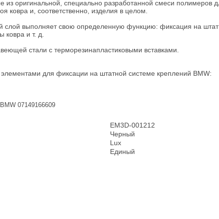
ые из оригинальной, специально разработанной смеси полимеров д
я ковра и, соответственно, изделия в целом.
ый слой выполняет свою определенную функцию: фиксация на штатн
ковра и т. д.
жавеющей стали с терморезинапластиковыми вставками.
 элементами для фиксации на штатной системе креплений BMW:
и BMW 07149166609
EM3D-001212
Черный
Lux
Единый