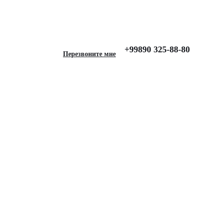
ss, Серый
+99890 325-88-80
Перезвоните мне
для BMW X6 (E71)
s, Серый