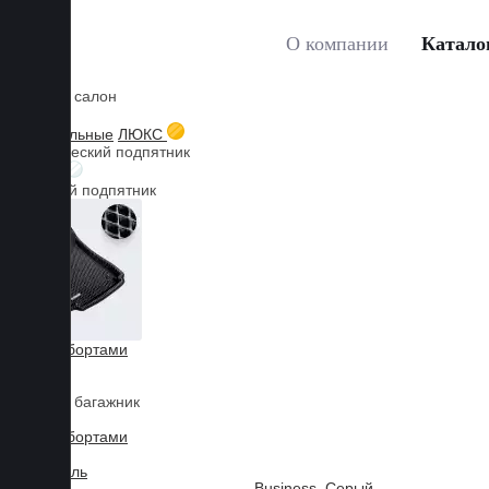
О компании
Катало
Коврики в салон
Главная
Каталог товаров
Коврики для BMW
X6
3D текстильные
ЛЮКС
Металлический подпятник
БИЗНЕС
Резиновый подпятник
3D Eva с бортами
3D Liner
Коврики в багажник
3D Eva с бортами
3D Текстиль