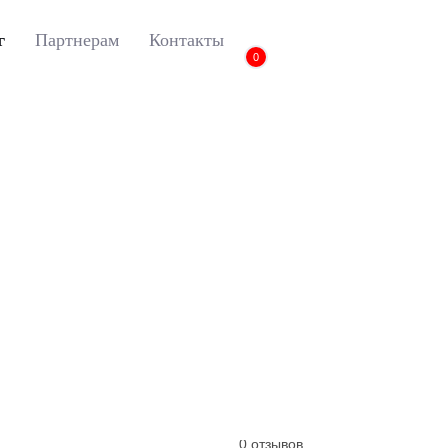
г
Партнерам
Контакты
0
X6 (E71)
3D коврики Euromat для BMW X6 (E71) (2008-2014), Busine
3D коврики Euromat 
(2008-2014), Busines
Артикул:
EM3D-001212
0 отзывов
0 отзывов
0 отзывов
0 отзывов
0 отзывов
0 отзывов
0 отзывов