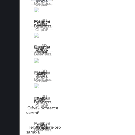
Обувь остаётся
чистой
Нет неприятного
запаха