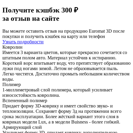
Получите
кэшбэк 300 ₽
за отзыв на сайте
Вы можете оставить отзыв на продукцию Euromat 3D после
покупки и получить кэшбек на карту или телефон
Узнать подробности
Ковролин
Имеется 3 варианта цветов, которые прекрасно сочетается со
штатным полом авто. Материал устойчив к истиранию.
Короткий ворс впитывает воду, что препятствует образованию
лужи под ногами зимой. Летом не образовывается пыль.
Легко чистятся. Достаточно промыть небольшим количеством
воды.
Полимер
1-миллиметровый слой полимера, который усиливает
износостойкость ковролина.
Вспененный полимер
Придает форму 3D-коврику и имеет свойство звуко- и
теплоизоляции. Сохраняет форму 3д на протяжении всего
срока эксплуатации. Более жёсткий вариант этого слоя в
ковриках модели Lux, а в модели Buisness - более гибкий.
Армирующий слой
Усиливает форму 3D, придает коврику дополнительную