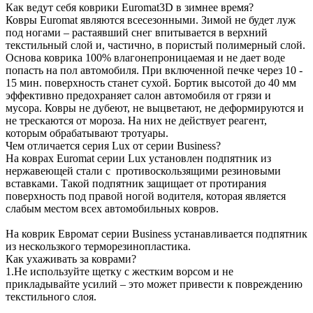
Как ведут себя коврики Euromat3D в зимнее время?
Ковры Euromat являются всесезонными. Зимой не будет луж
под ногами – растаявший снег впитывается в верхний
текстильный слой и, частично, в пористый полимерный слой.
Основа коврика 100% влагонепроницаемая и не дает воде
попасть на пол автомобиля. При включенной печке через 10 -
15 мин. поверхность станет сухой. Бортик высотой до 40 мм
эффективно предохраняет салон автомобиля от грязи и
мусора. Ковры не дубеют, не выцветают, не деформируются и
не трескаются от мороза. На них не действует реагент,
которым обрабатывают тротуары.
Чем отличается серия Lux от серии Business?
На коврах Euromat серии Lux установлен подпятник из
нержавеющей стали с противоскользящими резиновыми
вставками. Такой подпятник защищает от протирания
поверхность под правой ногой водителя, которая является
слабым местом всех автомобильных ковров.
На коврик Евромат серии Business устанавливается подпятник
из нескользкого терморезинопластика.
Как ухаживать за коврами?
1.Не используйте щетку с жестким ворсом и не
прикладывайте усилий – это может привести к повреждению
текстильного слоя.