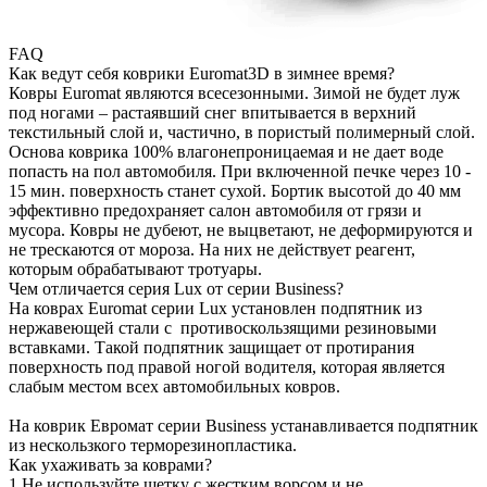
FAQ
Как ведут себя коврики Euromat3D в зимнее время?
Ковры Euromat являются всесезонными. Зимой не будет луж
под ногами – растаявший снег впитывается в верхний
текстильный слой и, частично, в пористый полимерный слой.
Основа коврика 100% влагонепроницаемая и не дает воде
попасть на пол автомобиля. При включенной печке через 10 -
15 мин. поверхность станет сухой. Бортик высотой до 40 мм
эффективно предохраняет салон автомобиля от грязи и
мусора. Ковры не дубеют, не выцветают, не деформируются и
не трескаются от мороза. На них не действует реагент,
которым обрабатывают тротуары.
Чем отличается серия Lux от серии Business?
На коврах Euromat серии Lux установлен подпятник из
нержавеющей стали с противоскользящими резиновыми
вставками. Такой подпятник защищает от протирания
поверхность под правой ногой водителя, которая является
слабым местом всех автомобильных ковров.
На коврик Евромат серии Business устанавливается подпятник
из нескользкого терморезинопластика.
Как ухаживать за коврами?
1.Не используйте щетку с жестким ворсом и не