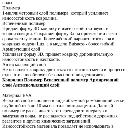
воды.
Полимер
1-миллиметровый слой полимера, который усиливает
износостойкость ковролина.
Вспененный полимер
Придает форму 3D-коврику и имеет свойство звуко- и
теплоизоляции. Сохраняет форму 3д на протяжении всего
срока эксплуатации. Более жёсткий вариант этого слоя в
ковриках модели Lux, а в модели Buisness - более гибкий.
Армирующий слой
Усиливает форму 3D, придает коврику дополнительную
износостойкость и жесткость.
Антискользящий слой
Не позволяет коврику двигаться со штатного места в процессе
езды, что способствует безопасности вождения авто.
Ковролин
Полимер
Вспененный полимер
Армирующий
слой
Антискользящий слой
Материал EVA
Верхний слой выполнен в виде объемной ромбовидной сетки
глубиной от 5 до 10 мм из этиленвинилацетата. Данный
полимер не расслаивается от перепадов температур и
замерзания воды, не распадается под действием дорожных
реагентов и других химических загрязнений.
Износостойкость материала позволяет не использовать в