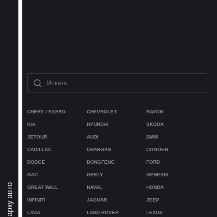
CHERY / EXEED
CHEVROLET
RAVON
KIA
HYUNDAI
SKODA
JETOUR
AUDI
BMW
CADILLAC
CHANGAN
CITROEN
DODGE
DONGFENG
FORD
GAC
GEELY
GENESIS
GREAT WALL
HAVAL
HONDA
INFINITI
JAGUAR
JEEP
LADA
LAND ROVER
LEXUS