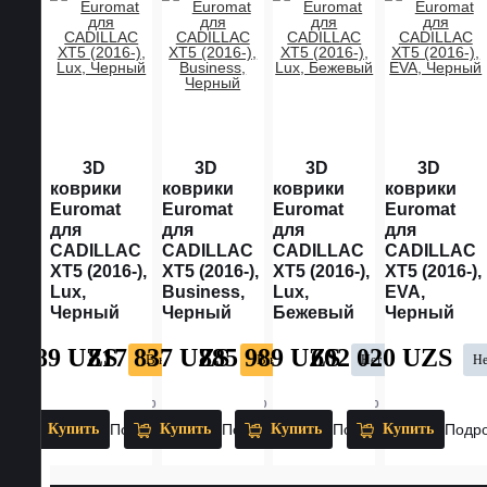
3D
3D
3D
3D
коврики
коврики
коврики
коврики
Euromat
Euromat
Euromat
Euromat
для
для
для
для
CADILLAC
CADILLAC
CADILLAC
CADILLAC
XT5 (2016-),
XT5 (2016-),
XT5 (2016-),
XT5 (2016-),
Lux,
Business,
Lux,
EVA,
Черный
Черный
Бежевый
Черный
85 989 UZS
817 837 UZS
885 989 UZS
602 020 UZS
В наличии
В наличии
Нет в наличии
Не
0
0
0
ОТЗЫВОВ
ОТЗЫВОВ
ОТЗЫВОВ
ОТЗ
Купить
Подробнее
Купить
Подробнее
Купить
Подробнее
Купить
Подр