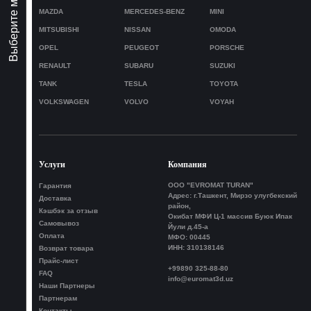
Выберите марку авто
MAZDA
MERCEDES-BENZ
MINI
MITSUBISHI
NISSAN
OMODA
OPEL
PEUGEOT
PORSCHE
RENAULT
SUBARU
SUZUKI
TANK
TESLA
TOYOTA
VOLKSWAGEN
VOLVO
VOYAH
Услуги
Компания
ООО "EVROMAT TURAN"
Гарантия
Адрес: г.Ташкент, Мирзо улугбекский
Доставка
район,
Кэшбэк за отзыв
Окибат МФИ Ц-1 массив Буюк Ипак
Самовывоз
Йули д.45-а
Оплата
МФО: 00445
ИНН: 310138146
Возврат товара
Прайс-лист
+99890 325-88-80
FAQ
info@euromat3d.uz
Наши Партнеры
Партнерам
Контакты