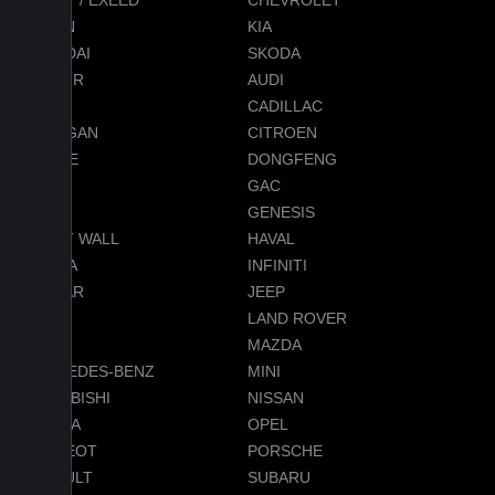
CHERY / EXEED
CHEVROLET
RAVON
KIA
HYUNDAI
SKODA
JETOUR
AUDI
BMW
CADILLAC
CHANGAN
CITROEN
DODGE
DONGFENG
FORD
GAC
GEELY
GENESIS
GREAT WALL
HAVAL
HONDA
INFINITI
JAGUAR
JEEP
LADA
LAND ROVER
LEXUS
MAZDA
MERCEDES-BENZ
MINI
MITSUBISHI
NISSAN
OMODA
OPEL
PEUGEOT
PORSCHE
RENAULT
SUBARU