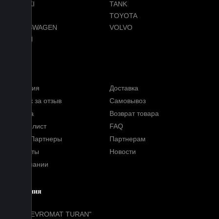
SUZUKI
TANK
TESLA
TOYOTA
VOLKSWAGEN
VOLVO
VOYAH
Услуги
Гарантия
Доставка
Кэшбэк за отзыв
Самовывоз
Оплата
Возврат товара
Прайс-лист
FAQ
Наши Партнеры
Партнерам
Контакты
Новости
О компании
Компания
ООО "EVROMAT TURAN"