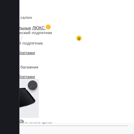
Коврики в салон
Главная
Каталог товаров
Коврики для CHERY / EXEED
Коврики для EXEED TXL
3D текстильные
ЛЮКС
Металлический подпятник
БИЗНЕС
0
Резиновый подпятник
3D Eva с бортами
Марка
3D Liner
Коврики в багажник
3D Eva с бортами
Модель
Найти
Коврики для EXEED TXL
3D Текстиль
По увеличению цены