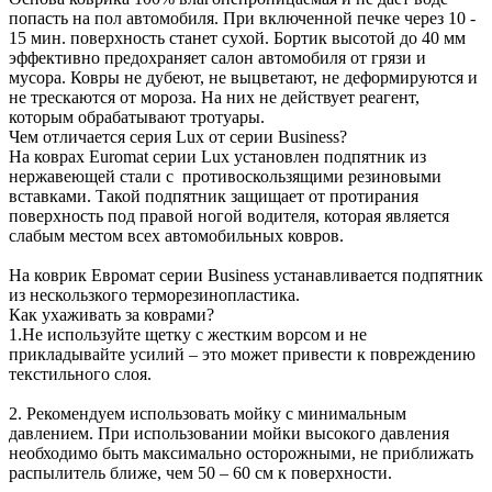
попасть на пол автомобиля. При включенной печке через 10 -
15 мин. поверхность станет сухой. Бортик высотой до 40 мм
эффективно предохраняет салон автомобиля от грязи и
мусора. Ковры не дубеют, не выцветают, не деформируются и
не трескаются от мороза. На них не действует реагент,
которым обрабатывают тротуары.
Чем отличается серия Lux от серии Business?
На коврах Euromat серии Lux установлен подпятник из
нержавеющей стали с противоскользящими резиновыми
вставками. Такой подпятник защищает от протирания
поверхность под правой ногой водителя, которая является
слабым местом всех автомобильных ковров.
На коврик Евромат серии Business устанавливается подпятник
из нескользкого терморезинопластика.
Как ухаживать за коврами?
1.Не используйте щетку с жестким ворсом и не
прикладывайте усилий – это может привести к повреждению
текстильного слоя.
2. Рекомендуем использовать мойку с минимальным
давлением. При использовании мойки высокого давления
необходимо быть максимально осторожными, не приближать
распылитель ближе, чем 50 – 60 см к поверхности.