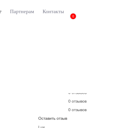
г
Партнерам
Контакты
0
Cruze
3D коврики Euromat для CHEVROLET Cruze (HB/WAG/Sd) (20
3D коврики Euromat
(HB/WAG/Sd) (2009-2
Артикул:
EM3D-001504
6 отзывов
0 отзывов
0 отзывов
0 отзывов
0 отзывов
Оставить отзыв
Lux