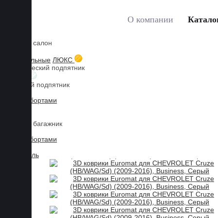
О компании
Катало
Коврики в салон
Главная
Каталог товаров
Коврики для CHEVROLET
3D текстильные
ЛЮКС
Металлический подпятник
БИЗНЕС
Резиновый подпятник
3D Eva с бортами
3D Liner
Коврики в багажник
3D Eva с бортами
3D Текстиль