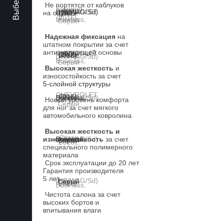
Не портятся от каблуков
на обуви
Надежная фиксация
на
штатном покрытии за счет
антискользящей основы
Высокая жесткость
и
износостойкость за счет
5-слойной структуры
Новый уровень комфорта
для ног за счет мягкого
автомобильного ковролина
Высокая жесткость и
износостойкость
за счет
специального полимерного
материала
Срок эксплуатации до 20 лет
Гарантия производителя
5 лет.
Чистота салона за счет
высоких бортов и
впитывания влаги