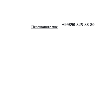
09-2016), Business, Серый
+99890 325-88-80
Перезвоните мне
 для CHEVROLET Cruze
016), Business, Серый