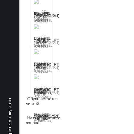
Обувь остаётся
Выберите марку авто
чистой
Нет неприятного
запаха