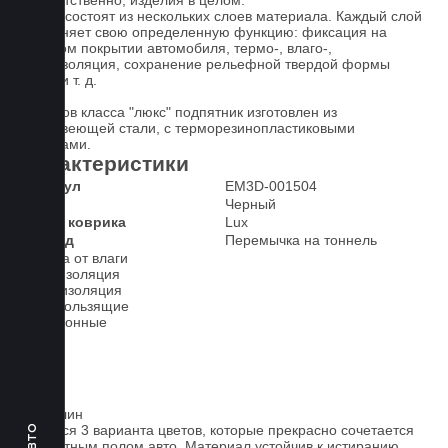
соответственно, изделия в целом.
Ковры состоят из нескольких слоев материала. Каждый слой
выполняет свою определенную функцию: фиксация на
штатном покрытии автомобиля, термо-, влаго-,
звукоизоляция, сохранение рельефной твердой формы
ковра и т. д.
У ковров класса "люкс" подпятник изготовлен из
нержавеющей стали, с терморезинопластиковыми
вставками.
Характеристики
Артикул
EM3D-001504
Цвет
Черный
Класс коврика
Lux
2-й ряд
Перемычка на тоннель
Защита от влаги
Шумоизоляция
Теплоизоляция
Антискользящие
Всесезонные
Ковролин
Имеется 3 варианта цветов, которые прекрасно сочетается
со штатным полом авто. Материал устойчив к истиранию.