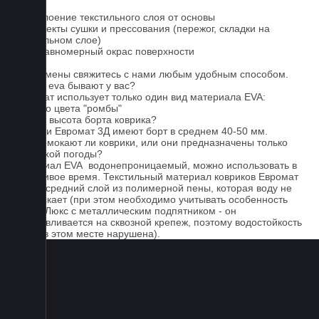
1. Отслоение текстильного слоя от основы
2. Дефекты сушки и прессования (пережог, складки на
текстильном слое)
3. Неравномерный окрас поверхности
Для замены свяжитесь с нами любым удобным способом.
Серые eva бывают у вас?
Евромат использует только один вид материала EVA:
черного цвета "ромбы"
Какова высота борта коврика?
Коврики Евромат 3Д имеют борт в среднем 40-50 мм.
Не промокают ли коврики, или они предназначены только
для сухой погоды?
Материал EVA водонепроницаемый, можно использовать в
дождливое время. Текстильный материал ковриков Евромат
имеет средний слой из полимерной пены, которая воду не
пропускает (при этом необходимо учитывать особенность
серии Люкс с металлическим подпятником - он
устанавливается на сквозной крепеж, поэтому водостойкость
ковра в этом месте нарушена).