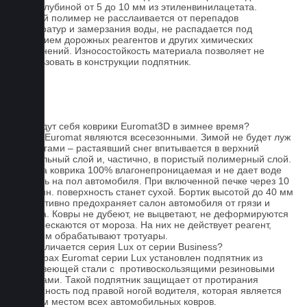
сетки глубиной от 5 до 10 мм из этиленвинилацетата.
Данный полимер не расслаивается от перепадов
температур и замерзания воды, не распадается под
действием дорожных реагентов и других химических
загрязнений. Износостойкость материала позволяет не
использовать в конструкции подпятник.
FAQ
Как ведут себя коврики Euromat3D в зимнее время?
Ковры Euromat являются всесезонными. Зимой не будет луж
под ногами – растаявший снег впитывается в верхний
текстильный слой и, частично, в пористый полимерный слой.
Основа коврика 100% влагонепроницаемая и не дает воде
попасть на пол автомобиля. При включенной печке через 10
- 15 мин. поверхность станет сухой. Бортик высотой до 40 мм
эффективно предохраняет салон автомобиля от грязи и
мусора. Ковры не дубеют, не выцветают, не деформируются
и не трескаются от мороза. На них не действует реагент,
которым обрабатывают тротуары.
Чем отличается серия Lux от серии Business?
На коврах Euromat серии Lux установлен подпятник из
нержавеющей стали с противоскользящими резиновыми
вставками. Такой подпятник защищает от протирания
поверхность под правой ногой водителя, которая является
слабым местом всех автомобильных ковров.