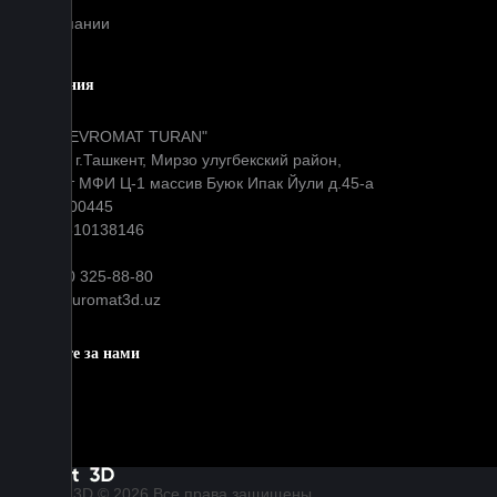
О компании
Компания
ООО "EVROMAT TURAN"
Адрес: г.Ташкент, Мирзо улугбекский район,
Окибат МФИ Ц-1 массив Буюк Ипак Йули д.45-а
МФО: 00445
ИНН: 310138146
+99890 325-88-80
info@euromat3d.uz
Следите за нами
Euromat | 3D © 2026 Все права защищены