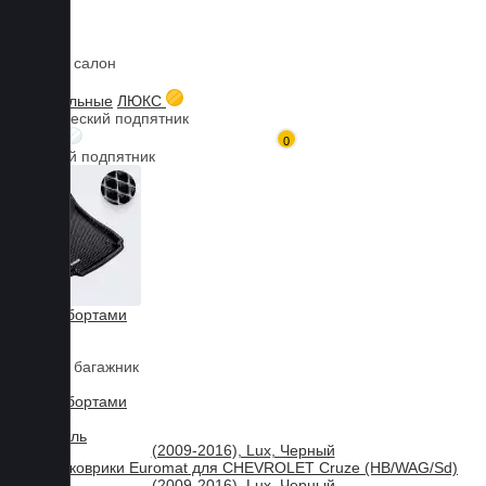
Коврики в салон
Главная
Каталог товаров
Коврики для CHEVROLET
Cruze
3D коврики Euromat для CHEVROLET Cruze (HB/WAG/Sd)
3D текстильные
ЛЮКС
(2009-2016), Lux, Черный
Металлический подпятник
БИЗНЕС
0
Резиновый подпятник
3D Eva с бортами
3D Liner
Коврики в багажник
3D Eva с бортами
3D Текстиль