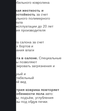
автомобильного ковролина
Высокая жесткость и
износостойкость
за счет
специального полимерного
материала
Срок эксплуатации до 20 лет
Гарантия производителя
5 лет.
Чистота салона за счет
высоких бортов и
впитывания влаги
Чистота в салоне.
Специальные
выступы позволяют
локализировать загрязнения и
влагу
Солидный и
презентабельный
внешний вид
Геометрия коврика повторяет
все особенности пола
авто:
выступы, подъём, углубления
и вырезы под обдув печки.