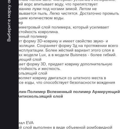
Выберите марку авто
Короткий ворс впитывает воду, что препятствует
образованию лужи под ногами зимой. Летом не
образовывается пыль. Легко чистятся. Достаточно промыть
небольшим количеством воды.
Полимер
1-миллиметровый слой полимера, который усиливает
износостойкость ковролина.
Вспененный полимер
Придает форму 3D-коврику и имеет свойство звуко- и
теплоизоляции. Сохраняет форму 3д на протяжении всего
срока эксплуатации. Более жёсткий вариант этого слоя в
ковриках модели Lux, а в модели Buisness - более гибкий.
Армирующий слой
Усиливает форму 3D, придает коврику дополнительную
износостойкость и жесткость.
Антискользящий слой
Не позволяет коврику двигаться со штатного места в
процессе езды, что способствует безопасности вождения
авто.
Ковролин
Полимер
Вспененный полимер
Армирующий
слой
Антискользящий слой
Материал EVA
Верхний слой выполнен в виде объемной ромбовидной