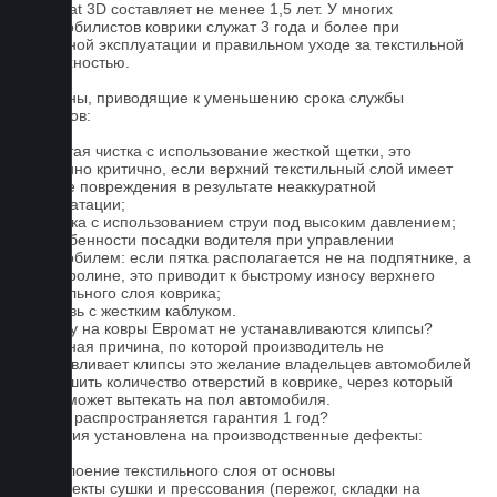
Euromat 3D составляет не менее 1,5 лет. У многих
автомобилистов коврики служат 3 года и более при
бережной эксплуатации и правильном уходе за текстильной
поверхностью.
Причины, приводящие к уменьшению срока службы
ковриков:
1. Частая чистка с использование жесткой щетки, это
особенно критично, если верхний текстильный слой имеет
мелкие повреждения в результате неаккуратной
эксплуатации;
2. Мойка с использованием струи под высоким давлением;
3. Особенности посадки водителя при управлении
автомобилем: если пятка располагается не на подпятнике, а
на ковролине, это приводит к быстрому износу верхнего
текстильного слоя коврика;
4. Обувь с жестким каблуком.
Почему на ковры Евромат не устанавливаются клипсы?
Основная причина, по которой производитель не
устанавливает клипсы это желание владельцев автомобилей
уменьшить количество отверстий в коврике, через который
влага может вытекать на пол автомобиля.
На что распространяется гарантия 1 год?
Гарантия установлена на производственные дефекты:
1. Отслоение текстильного слоя от основы
2. Дефекты сушки и прессования (пережог, складки на