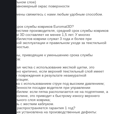
текстильном слое)
3. Неравномерный окрас поверхности
Для замены свяжитесь с нами любым удобным способом.
FAQ
Какой срок службы ковриков Euromat3D?
По статистике производителя, средний срок службы ковриков
Euromat 3D составляет не менее 1,5 лет. У многих
автомобилистов коврики служат 3 года и более при
бережной эксплуатации и правильном уходе за текстильной
поверхностью.
Причины, приводящие к уменьшению срока службы
ковриков:
1. Частая чистка с использование жесткой щетки, это
особенно критично, если верхний текстильный слой имеет
мелкие повреждения в результате неаккуратной
эксплуатации;
2. Мойка с использованием струи под высоким давлением;
3. Особенности посадки водителя при управлении
автомобилем: если пятка располагается не на подпятнике, а
на ковролине, это приводит к быстрому износу верхнего
текстильного слоя коврика;
4. Обувь с жестким каблуком.
На что распространяется гарантия 1 год?
Гарантия установлена на производственные дефекты: