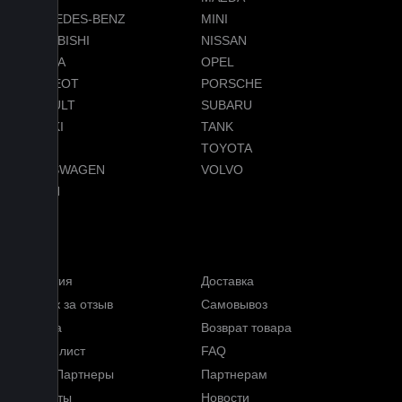
MERCEDES-BENZ
MINI
MITSUBISHI
NISSAN
OMODA
OPEL
PEUGEOT
PORSCHE
RENAULT
SUBARU
SUZUKI
TANK
TESLA
TOYOTA
VOLKSWAGEN
VOLVO
VOYAH
Услуги
Гарантия
Доставка
Кэшбэк за отзыв
Самовывоз
Оплата
Возврат товара
Прайс-лист
FAQ
Наши Партнеры
Партнерам
Контакты
Новости