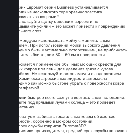
На коврик Евромат серии Business устанавливается
подпятник из нескользкого терморезинопластика.
Как ухаживать за коврами?
1.Не используйте щетку с жестким ворсом и не
прикладывайте усилий – это может привести к повреждению
текстильного слоя.
2. Рекомендуем использовать мойку с минимальным
давлением. При использовании мойки высокого давления
необходимо быть максимально осторожными, не приближать
распылитель ближе, чем 50 – 60 см к поверхности.
3. Допускается применение обычных моющих средств для
бытовых ковров или пены для удаления грязи с кузова
автомобиля. Не используйте автошампуни с содержанием
воска! Химически агрессивные жидкости автомасла
необходимо как можно быстрее убрать с поверхности ковра
сухой салфеткой.
4. Коврики быстрее всего сохнут в вертикальном положении.
Не сушите под прямыми лучами солнца – это приведет
к выцветанию.
5. Не советуем выбивать текстильные ковры об жесткие
поверхности, особенно в мокром состоянии.
Какой срок службы ковриков Euromat3D?
По статистике производителя, средний срок службы ковриков