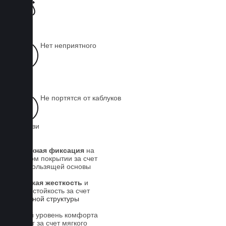
чистой
Нет неприятного
запаха
Не портятся от каблуков
на обуви
Надежная фиксация
на
штатном покрытии за счет
антискользящей основы
Высокая жесткость
и
износостойкость за счет
5-слойной структуры
Новый уровень комфорта
для ног за счет мягкого