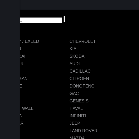
CHERY / EXEED
CHEVROLET
RAVON
KIA
HYUNDAI
SKODA
JETOUR
AUDI
BMW
CADILLAC
CHANGAN
CITROEN
DODGE
DONGFENG
FORD
GAC
GEELY
GENESIS
GREAT WALL
HAVAL
HONDA
INFINITI
JAGUAR
JEEP
LADA
LAND ROVER
LEXUS
MAZDA