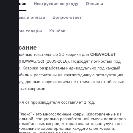
Описание
Инструкция по уходу
Отзывы
Доставка и оплата
Вопрос-ответ
Похожие товары
Кэшбэк
Описание
Пятислойные текстильные 3D коврики для
CHEVROLET
Cruze
(HB/WAG/Sd) (2009-2016). Подходят полностью под
размер. Коврики разработаны индивидуально под каждый
автомобиль и рассчитаны на круглогодичную эксплуатацию.
По уходу, данные коврики ничем не отличаются от обычных
резиновых ковриков.
Гарантия от производителя составляет 1 год.
Ковры "люкс" - это многослойные ковры, изготовленные из
оригинальной, специально разработанной смеси полимеров
для автомобильных ковров, которая значительно улучшает
функциональные характеристики каждого слоя ковра и,