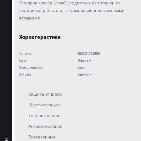
У ковров класса "люкс", подпятник изготовлен из
нержавеющей стали, с терморезинопластиковыми
вставками.
Характеристики
Артикул
EM3D-001500
Цвет
Черный
Класс коврика
Lux
2-й ряд
Единый
Защита от влаги
Шумоизоляция
Теплоизоляция
Антискользящие
Всесезонные