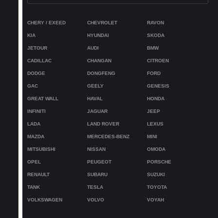
коврика;
5. Не советуем выбивать текстильные ковры об
4. Обувь с жестким каблуком.
CHERY / EXEED
CHEVROLET
RAVON
жесткие поверхности, особенно в мокром
KIA
HYUNDAI
SKODA
состоянии.
JETOUR
AUDI
BMW
CADILLAC
CHANGAN
CITROEN
DODGE
DONGFENG
FORD
GAC
GEELY
GENESIS
GREAT WALL
HAVAL
HONDA
INFINITI
JAGUAR
JEEP
LADA
LAND ROVER
LEXUS
MAZDA
MERCEDES-BENZ
MINI
MITSUBISHI
NISSAN
OMODA
OPEL
PEUGEOT
PORSCHE
RENAULT
SUBARU
SUZUKI
TANK
TESLA
TOYOTA
VOLKSWAGEN
VOLVO
VOYAH