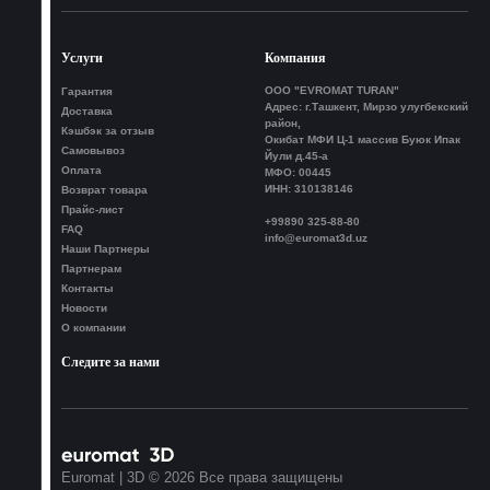
Услуги
Компания
ООО "EVROMAT TURAN"
Гарантия
Адрес: г.Ташкент, Мирзо улугбекский
Доставка
район,
Кэшбэк за отзыв
Окибат МФИ Ц-1 массив Буюк Ипак
Самовывоз
Йули д.45-а
Оплата
МФО: 00445
ИНН: 310138146
Возврат товара
Прайс-лист
+99890 325-88-80
FAQ
info@euromat3d.uz
Наши Партнеры
Партнерам
Контакты
Новости
О компании
Следите за нами
Euromat | 3D © 2026 Все права защищены