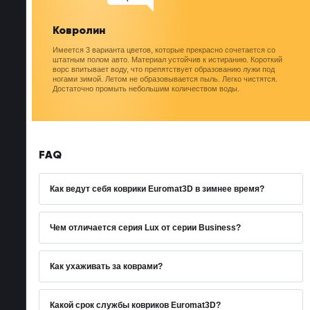
Ковролин
Имеется 3 варианта цветов, которые прекрасно сочетается со
штатным полом авто. Материал устойчив к истиранию. Короткий
ворс впитывает воду, что препятствует образованию лужи под
ногами зимой. Летом не образовывается пыль. Легко чистятся.
Достаточно промыть небольшим количеством воды.
FAQ
Как ведут себя коврики Euromat3D в зимнее время?
Ковры Euromat являются всесезонными. Зимой не
будет луж под ногами – растаявший снег
Чем отличается серия Lux от серии Business?
впитывается в верхний текстильный слой и,
На коврах Euromat серии Lux установлен подпятник
частично, в пористый полимерный слой. Основа
из нержавеющей стали с противоскользящими
Как ухаживать за коврами?
коврика 100% влагонепроницаемая и не дает воде
резиновыми вставками. Такой подпятник защищает
1.Не используйте щетку с жестким ворсом и не
попасть на пол автомобиля. При включенной печке
от протирания поверхность под правой ногой
прикладывайте усилий – это может привести к
через 10 - 15 мин. поверхность станет сухой. Бортик
Какой срок службы ковриков Euromat3D?
водителя, которая является слабым местом всех