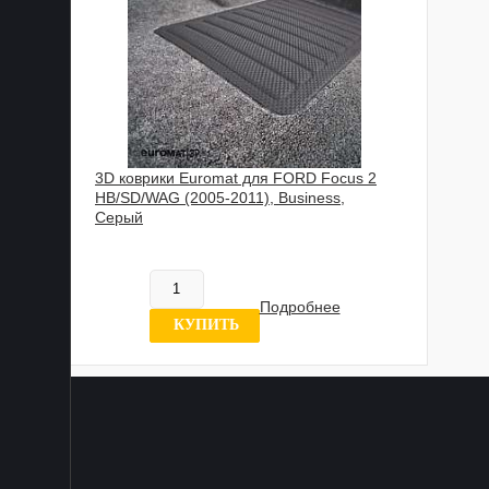
3D коврики Euromat для FORD Focus 2
HB/SD/WAG (2005-2011), Business,
Серый
817 837 UZS
Нет в наличии
Подробнее
4 отзыва
КУПИТЬ