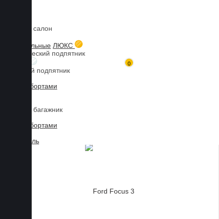
Коврики в салон
Главная
Каталог товаров
Коврики для FORD
Focus
3D текстильные
ЛЮКС
Металлический подпятник
БИЗНЕС
0
Резиновый подпятник
3D Eva с бортами
3D Liner
Коврики в багажник
3D Eva с бортами
3D Текстиль