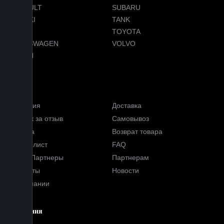
RENAULT
SUBARU
SUZUKI
TANK
TESLA
TOYOTA
VOLKSWAGEN
VOLVO
VOYAH
Услуги
Гарантия
Доставка
Кэшбэк за отзыв
Самовывоз
Оплата
Возврат товара
Прайс-лист
FAQ
Наши Партнеры
Партнерам
Контакты
Новости
О компании
Компания