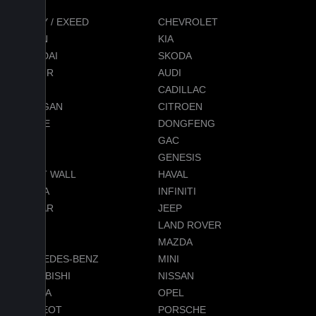
CHERY / EXEED
CHEVROLET
RAVON
KIA
HYUNDAI
SKODA
JETOUR
AUDI
BMW
CADILLAC
CHANGAN
CITROEN
DODGE
DONGFENG
FORD
GAC
GEELY
GENESIS
GREAT WALL
HAVAL
HONDA
INFINITI
JAGUAR
JEEP
LADA
LAND ROVER
LEXUS
MAZDA
MERCEDES-BENZ
MINI
MITSUBISHI
NISSAN
OMODA
OPEL
PEUGEOT
PORSCHE