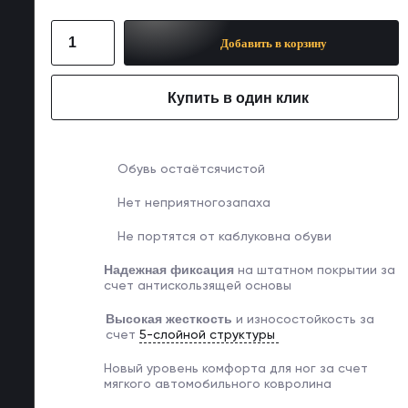
Добавить в корзину
Купить в один клик
Обувь остаётся
чистой
Нет неприятного
запаха
Не портятся от каблуков
на обуви
Надежная фиксация
на
штатном покрытии за
счет
антискользящей основы
Высокая жесткость
и
износостойкость за
счет
5-слойной структуры
Новый уровень комфорта
для ног за счет
мягкого
автомобильного ковролина