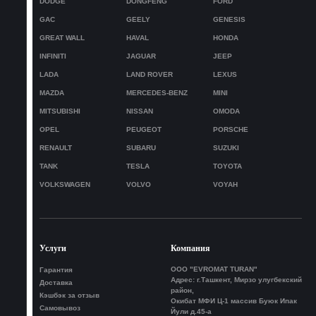
DODGE
DONGFENG
FORD
GAC
GEELY
GENESIS
GREAT WALL
HAVAL
HONDA
INFINITI
JAGUAR
JEEP
LADA
LAND ROVER
LEXUS
MAZDA
MERCEDES-BENZ
MINI
MITSUBISHI
NISSAN
OMODA
OPEL
PEUGEOT
PORSCHE
RENAULT
SUBARU
SUZUKI
TANK
TESLA
TOYOTA
VOLKSWAGEN
VOLVO
VOYAH
Услуги
Компания
ООО "EVROMAT TURAN"
Гарантия
Адрес: г.Ташкент, Мирзо улугбекский
Доставка
район,
Кэшбэк за отзыв
Окибат МФИ Ц-1 массив Буюк Ипак
Самовывоз
Йули д.45-а