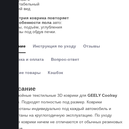
презентабельный
внешний вид
Геометрия коврика повторяет
все особенности пола
авто:
выступы, подъём, углубления
и вырезы под обдув печки.
Описание
Инструкция по уходу
Отзывы
Доставка и оплата
Вопрос-ответ
Похожие товары
Кэшбэк
Описание
Пятислойные текстильные 3D коврики для
GEELY Coolray
(2020-)
. Подходят полностью под размер. Коврики
разработаны индивидуально под каждый автомобиль и
рассчитаны на круглогодичную эксплуатацию. По уходу
данные коврики ничем не отличаются от обычных резиновых
ковриков.