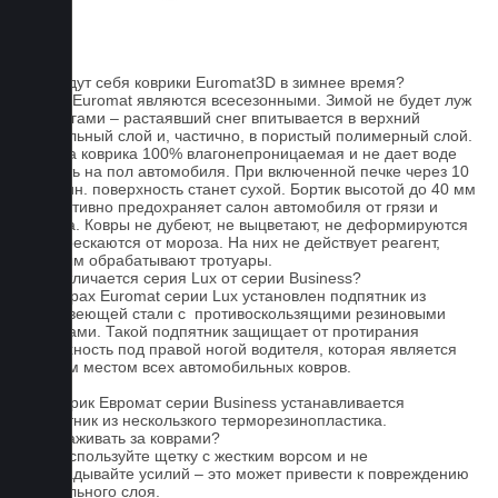
FAQ
Как ведут себя коврики Euromat3D в зимнее время?
Ковры Euromat являются всесезонными. Зимой не будет луж
под ногами – растаявший снег впитывается в верхний
текстильный слой и, частично, в пористый полимерный слой.
Основа коврика 100% влагонепроницаемая и не дает воде
попасть на пол автомобиля. При включенной печке через 10
- 15 мин. поверхность станет сухой. Бортик высотой до 40 мм
эффективно предохраняет салон автомобиля от грязи и
мусора. Ковры не дубеют, не выцветают, не деформируются
и не трескаются от мороза. На них не действует реагент,
которым обрабатывают тротуары.
Чем отличается серия Lux от серии Business?
На коврах Euromat серии Lux установлен подпятник из
нержавеющей стали с противоскользящими резиновыми
вставками. Такой подпятник защищает от протирания
поверхность под правой ногой водителя, которая является
слабым местом всех автомобильных ковров.
На коврик Евромат серии Business устанавливается
подпятник из нескользкого терморезинопластика.
Как ухаживать за коврами?
1.Не используйте щетку с жестким ворсом и не
прикладывайте усилий – это может привести к повреждению
текстильного слоя.