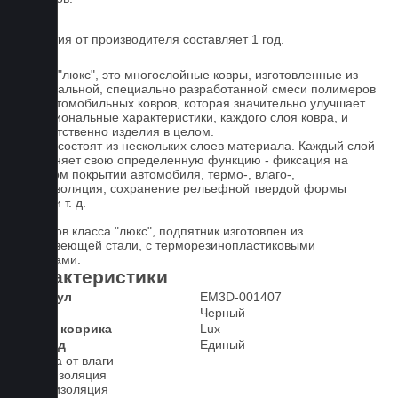
Гарантия от производителя составляет 1 год.
Ковры "люкс", это многослойные ковры, изготовленные из
оригинальной, специально разработанной смеси полимеров
для автомобильных ковров, которая значительно улучшает
функциональные характеристики, каждого слоя ковра, и
соответственно изделия в целом.
Ковры состоят из нескольких слоев материала. Каждый слой
выполняет свою определенную функцию - фиксация на
штатном покрытии автомобиля, термо-, влаго-,
звукоизоляция, сохранение рельефной твердой формы
ковра и т. д.
У ковров класса "люкс", подпятник изготовлен из
нержавеющей стали, с терморезинопластиковыми
вставками.
Характеристики
Артикул
EM3D-001407
Цвет
Черный
Класс коврика
Lux
2-й ряд
Единый
Защита от влаги
Шумоизоляция
Теплоизоляция