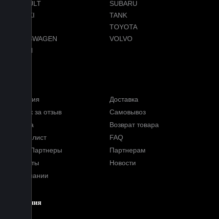
RENAULT
SUBARU
SUZUKI
TANK
TESLA
TOYOTA
VOLKSWAGEN
VOLVO
VOYAH
Услуги
Гарантия
Доставка
Кэшбэк за отзыв
Самовывоз
Оплата
Возврат товара
Прайс-лист
FAQ
Наши Партнеры
Партнерам
Контакты
Новости
О компании
Компания