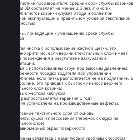
По статистике производителя, средний срок службы ковриков
Euromat 3D составляет не менее 1,5 лет. У многих
автомобилистов коврики служат 3 года и более при
бережной эксплуатации и правильном уходе за текстильной
поверхностью.
Причины, приводящие к уменьшению срока службы
ковриков:
1. Частая чистка с использование жесткой щетки, это
особенно критично, если верхний текстильный слой имеет
мелкие повреждения в результате неаккуратной
эксплуатации;
2. Мойка с использованием струи под высоким давлением;
3. Особенности посадки водителя при управлении
автомобилем: если пятка располагается не на подпятнике, а
на ковролине, это приводит к быстрому износу верхнего
текстильного слоя коврика;
4. Обувь с жестким каблуком.
На что распространяется гарантия 1 год?
Гарантия установлена на производственные дефекты:
1. Отслоение текстильного слоя от основы
2. Дефекты сушки и прессования (пережог, складки на
текстильном слое)
3. Неравномерный окрас поверхности
Для замены свяжитесь с нами любым удобным способом.