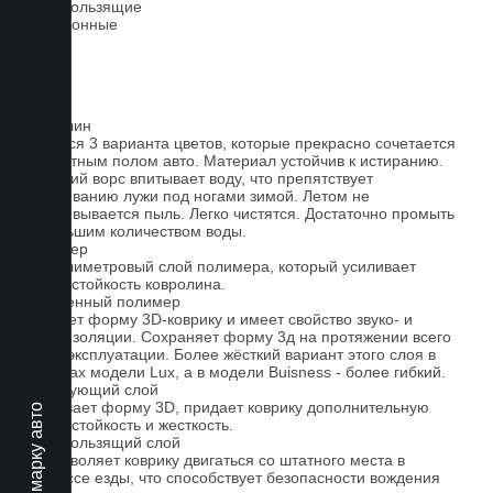
Антискользящие
Всесезонные
Ковролин
Имеется 3 варианта цветов, которые прекрасно сочетается
со штатным полом авто. Материал устойчив к истиранию.
Короткий ворс впитывает воду, что препятствует
образованию лужи под ногами зимой. Летом не
образовывается пыль. Легко чистятся. Достаточно промыть
небольшим количеством воды.
Полимер
1-миллиметровый слой полимера, который усиливает
износостойкость ковролина.
Вспененный полимер
Придает форму 3D-коврику и имеет свойство звуко- и
теплоизоляции. Сохраняет форму 3д на протяжении всего
срока эксплуатации. Более жёсткий вариант этого слоя в
ковриках модели Lux, а в модели Buisness - более гибкий.
Армирующий слой
Усиливает форму 3D, придает коврику дополнительную
Выберите марку авто
износостойкость и жесткость.
Антискользящий слой
Не позволяет коврику двигаться со штатного места в
процессе езды, что способствует безопасности вождения