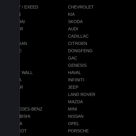
CHERY / EXEED
CHEVROLET
RAVON
KIA
HYUNDAI
SKODA
JETOUR
AUDI
BMW
CADILLAC
CHANGAN
CITROEN
DODGE
DONGFENG
FORD
GAC
GEELY
GENESIS
GREAT WALL
HAVAL
HONDA
INFINITI
JAGUAR
JEEP
LADA
LAND ROVER
LEXUS
MAZDA
MERCEDES-BENZ
MINI
MITSUBISHI
NISSAN
OMODA
OPEL
PEUGEOT
PORSCHE