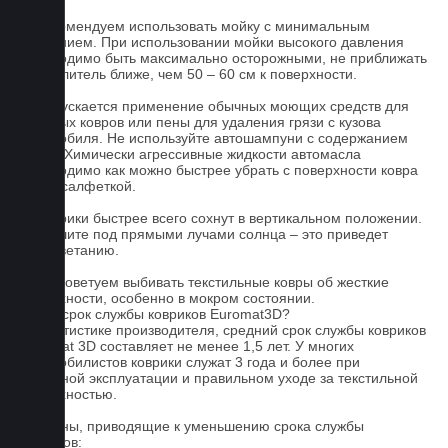
2. Рекомендуем использовать мойку с минимальным
давлением. При использовании мойки высокого давления
необходимо быть максимально осторожными, не приближать
распылитель ближе, чем 50 – 60 см к поверхности.
3. Допускается применение обычных моющих средств для
бытовых ковров или пены для удаления грязи с кузова
автомобиля. Не используйте автошампуни с содержанием
воска! Химически агрессивные жидкости автомасла
необходимо как можно быстрее убрать с поверхности ковра
сухой салфеткой.
4. Коврики быстрее всего сохнут в вертикальном положении.
Не сушите под прямыми лучами солнца – это приведет
к выцветанию.
5. Не советуем выбивать текстильные ковры об жесткие
поверхности, особенно в мокром состоянии.
Какой срок службы ковриков Euromat3D?
По статистике производителя, средний срок службы ковриков
Euromat 3D составляет не менее 1,5 лет. У многих
автомобилистов коврики служат 3 года и более при
бережной эксплуатации и правильном уходе за текстильной
поверхностью.
Причины, приводящие к уменьшению срока службы
ковриков: