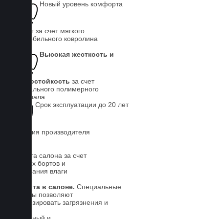
Новый уровень комфорта
для ног за счет мягкого
автомобильного ковролина
Высокая жесткость и
износостойкость
за счет
специального полимерного
материала
Срок эксплуатации до 20 лет
Гарантия производителя
5 лет.
Чистота салона за счет
высоких бортов и
впитывания влаги
Чистота в салоне.
Специальные
выступы позволяют
локализировать загрязнения и
влагу
Солидный и