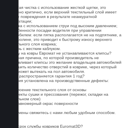
1. Частая чистка с использование жесткой щетки, это
особенно критично, если верхний текстильный слой имеет
мелкие повреждения в результате неаккуратной
эксплуатации;
2. Мойка с использованием струи под высоким давлением;
3. Особенности посадки водителя при управлении
автомобилем: если пятка располагается не на подпятнике, а
на ковролине, это приводит к быстрому износу верхнего
текстильного слоя коврика;
4. Обувь с жестким каблуком.
Почему на ковры Евромат не устанавливаются клипсы?
Основная причина, по которой производитель не
устанавливает клипсы это желание владельцев автомобилей
уменьшить количество отверстий в коврике, через который
влага может вытекать на пол автомобиля.
На что распространяется гарантия 1 год?
Гарантия установлена на производственные дефекты:
1. Отслоение текстильного слоя от основы
2. Дефекты сушки и прессования (пережог, складки на
текстильном слое)
3. Неравномерный окрас поверхности
Для замены свяжитесь с нами любым удобным способом.
FAQ
Какой срок службы ковриков Euromat3D?