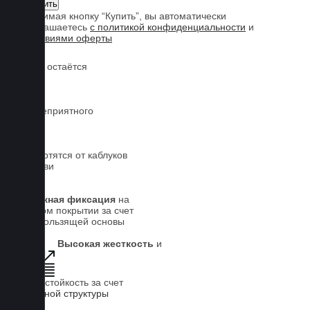
Нажимая кнопку “Купить”, вы автоматически
соглашаетесь
с политикой конфиденциальности
и
условиями оферты
Обувь остаётся
чистой
Нет неприятного
запаха
Не портятся от каблуков
на обуви
Надежная фиксация
на
штатном покрытии за счет
антискользящей основы
Высокая жесткость
и
износостойкость за счет
5-слойной структуры