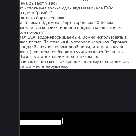
Серые eva бывают у вас?
Евромат использует только один вид материала EVA:
черного цвета "ромбы"
Какова высота борта коврика?
Коврики Евромат 3Д имеют борт в среднем 40-50 мм.
Не промокают ли коврики, или они предназначены только
для сухой погоды?
Материал EVA водонепроницаемый, можно использовать в
дождливое время. Текстильный материал ковриков Евромат
имеет средний слой из полимерной пены, которая воду не
пропускает (при этом необходимо учитывать особенность
серии Люкс с металлическим подпятником - он
устанавливается на сквозной крепеж, поэтому водостойкость
ковра в этом месте нарушена).