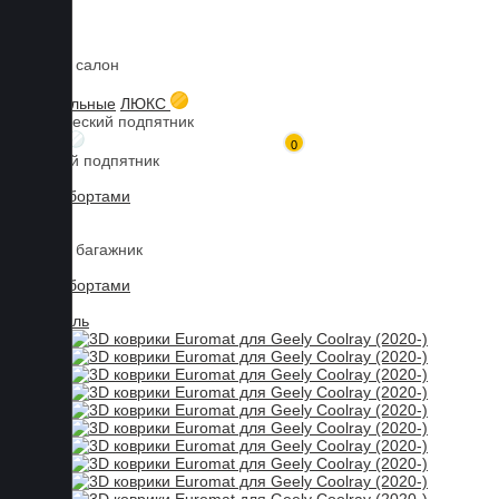
Коврики в салон
Главная
Каталог товаров
Коврики для GEELY
Coolray
3D коврики Euromat для Geely Coolray (2020-), Business, Черный
3D текстильные
ЛЮКС
Металлический подпятник
БИЗНЕС
0
Резиновый подпятник
3D Eva с бортами
3D Liner
Коврики в багажник
3D Eva с бортами
3D Текстиль