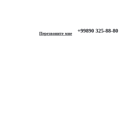
+99890 325-88-80
Перезвоните мне
ля Geely Monjaro, Lux,