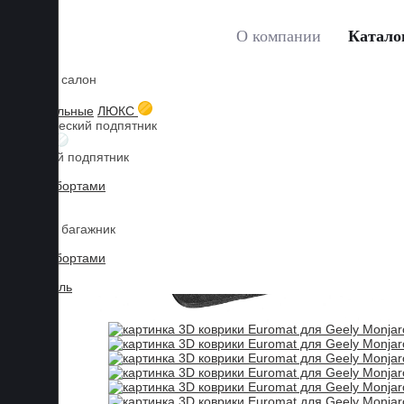
О компании
Катало
Коврики в салон
Главная
Каталог товаров
Коврики для GEELY
Mo
3D текстильные
ЛЮКС
Металлический подпятник
БИЗНЕС
Резиновый подпятник
3D Eva с бортами
3D Liner
Коврики в багажник
3D Eva с бортами
3D Текстиль