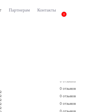
г
Партнерам
Контакты
0
njaro
3D коврики Euromat для Geely Monjaro, Lux, Черный
3D коврики Euromat д
Черный
Артикул:
EM3D-001412
0 отзывов
0 отзывов
0 отзывов
0 отзывов
0 отзывов
0 отзывов
0 отзывов