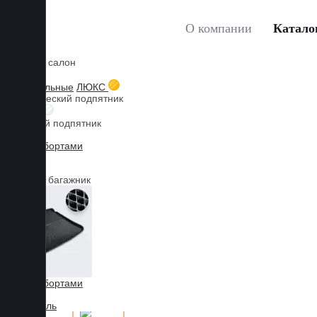
О компании
Катало
Коврики в салон
Главная
Каталог товаров
Коврики для HYUNDAI
3D текстильные
ЛЮКС
Металлический подпятник
БИЗНЕС
Резиновый подпятник
3D Eva с бортами
3D Liner
Коврики в багажник
3D Eva с бортами
3D Текстиль