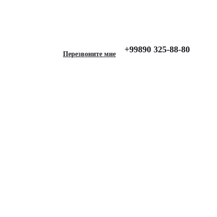
, Серые
+99890 325-88-80
Перезвоните мне
для HYUNDAI Creta II
ерые