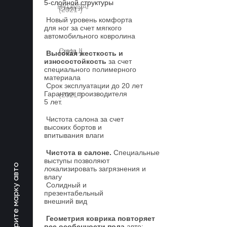
5-слойной структуры
Новый уровень комфорта
для ног за счет мягкого
автомобильного ковролина
Высокая жесткость и
износостойкость
за счет
специального полимерного
материала
Срок эксплуатации до 20 лет
Гарантия производителя
5 лет.
Чистота салона за счет
высоких бортов и
впитывания влаги
Чистота в салоне.
Специальные
выступы позволяют
Выберите марку авто
локализировать загрязнения и
влагу
Солидный и
презентабельный
внешний вид
Геометрия коврика повторяет
все особенности пола
авто: