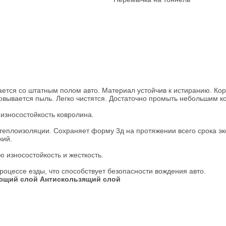
ется со штатным полом авто. Материал устойчив к истиранию. Коро
овывается пыль. Легко чистятся. Достаточно промыть небольшим к
износостойкость ковролина.
 теплоизоляции. Сохраняет форму 3д на протяжении всего срока эк
кий.
 износостойкость и жесткость.
процессе езды, что способствует безопасности вождения авто.
ющий слой
Антискользящий слой