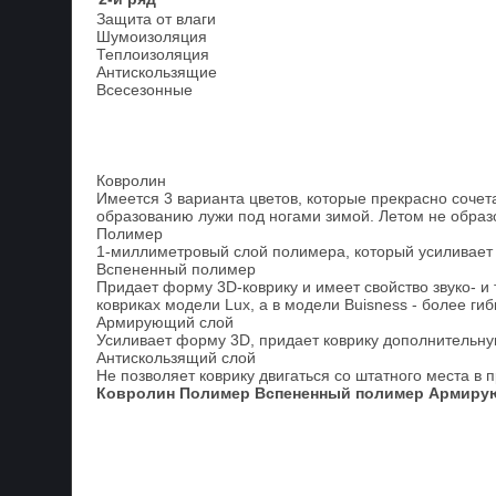
Защита от влаги
Шумоизоляция
Теплоизоляция
Антискользящие
Всесезонные
Ковролин
Имеется 3 варианта цветов, которые прекрасно сочета
образованию лужи под ногами зимой. Летом не образ
Полимер
1-миллиметровый слой полимера, который усиливает 
Вспененный полимер
Придает форму 3D-коврику и имеет свойство звуко- и
ковриках модели Lux, а в модели Buisness - более гиб
Армирующий слой
Усиливает форму 3D, придает коврику дополнительную
Антискользящий слой
Не позволяет коврику двигаться со штатного места в 
Ковролин
Полимер
Вспененный полимер
Армиру