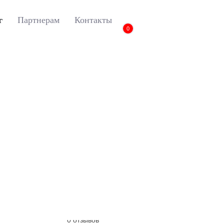
г
Партнерам
Контакты
0
Creta
3D коврики Euromat для HYUNDAI Creta II (2021-), Business
3D коврики Euromat 
(2021-), Business, С
Артикул:
EM3D-002712
0 отзывов
0 отзывов