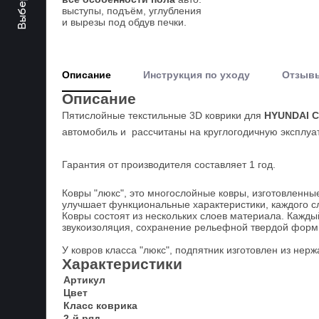
выступы, подъём, углубления
и вырезы под обдув печки.
Описание
Инструкция по уходу
Отзыв
Описание
Пятислойные текстильные 3D коврики для
HYUNDAI Cr
автомобиль и рассчитаны на круглогодичную эксплуат
Гарантия от производителя составляет 1 год.
Ковры "люкс", это многослойные ковры, изготовленны
улучшает функциональные характеристики, каждого сл
Ковры состоят из нескольких слоев материала. Кажд
звукоизоляция, сохранение рельефной твердой формы 
У ковров класса "люкс", подпятник изготовлен из не
Характеристики
Артикул
Цвет
Класс коврика
2-й ряд