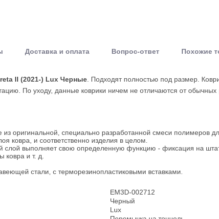
ы
Доставка и оплата
Вопрос-ответ
Похожие 
eta II (2021-) Lux Черные
. Подходят полностью под размер. Ков
ацию. По уходу, данные коврики ничем не отличаются от обычных 
е из оригинальной, специально разработанной смеси полимеров дл
оя ковра, и соответственно изделия в целом.
ый слой выполняет свою определенную функцию - фиксация на штат
ковра и т. д.
ржавеющей стали, с терморезинопластиковыми вставками.
EM3D-002712
Черный
Lux
Перемычка на тоннель