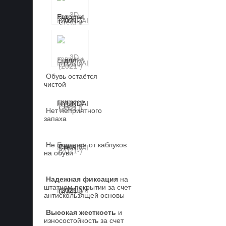
Обувь остаётся
чистой
Нет неприятного
запаха
Не портятся от каблуков
на обуви
Надежная фиксация
на
штатном покрытии за счет
антискользящей основы
Высокая жесткость
и
износостойкость за счет