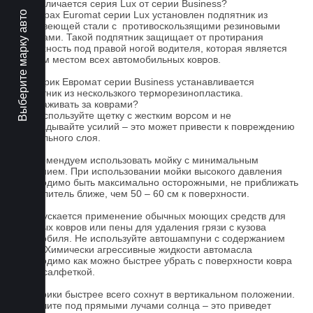
Чем отличается серия Lux от серии Business?
Выберите марку авто
На коврах Euromat серии Lux установлен подпятник из
нержавеющей стали с противоскользящими резиновыми
вставками. Такой подпятник защищает от протирания
поверхность под правой ногой водителя, которая является
слабым местом всех автомобильных ковров.
На коврик Евромат серии Business устанавливается
подпятник из нескользкого терморезинопластика.
Как ухаживать за коврами?
1.Не используйте щетку с жестким ворсом и не
прикладывайте усилий – это может привести к повреждению
текстильного слоя.
2. Рекомендуем использовать мойку с минимальным
давлением. При использовании мойки высокого давления
необходимо быть максимально осторожными, не приближать
распылитель ближе, чем 50 – 60 см к поверхности.
3. Допускается применение обычных моющих средств для
бытовых ковров или пены для удаления грязи с кузова
автомобиля. Не используйте автошампуни с содержанием
воска! Химически агрессивные жидкости автомасла
необходимо как можно быстрее убрать с поверхности ковра
сухой салфеткой.
4. Коврики быстрее всего сохнут в вертикальном положении.
Не сушите под прямыми лучами солнца – это приведет