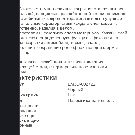
Ковры "люкс" - это многослойные ковры, изготовленные из
оригинальной, специально разработанной смеси полимеров
для автомобильных ковров, которая значительно улучшает
функциональные характеристики каждого слоя ковра и,
соответственно, изделия в целом.
Ковры состоят из нескольких слоев материала. Каждый слой
выполняет свою определенную функцию - фиксация на
штатном покрытии автомобиля, термо-, влаго-,
звукоизоляция, сохранение рельефной твердой формы
ковра и т. д.
У ковров класса "люкс", подпятник изготовлен из
нержавеющей стали, с терморезинопластиковыми
вставками.
Характеристики
Артикул
EM3D-002722
Цвет
Черный
Класс коврика
Lux
2-й ряд
Перемычка на тоннель
Защита от влаги
Шумоизоляция
Теплоизоляция
Антискользящие
Всесезонные