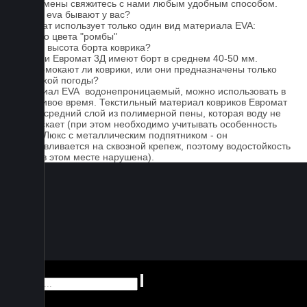
Для замены свяжитесь с нами любым удобным способом.
Серые eva бывают у вас?
Евромат использует только один вид материала EVA:
черного цвета "ромбы"
Какова высота борта коврика?
Коврики Евромат 3Д имеют борт в среднем 40-50 мм.
Не промокают ли коврики, или они предназначены только
для сухой погоды?
Материал EVA водонепроницаемый, можно использовать в
дождливое время. Текстильный материал ковриков Евромат
имеет средний слой из полимерной пены, которая воду не
пропускает (при этом необходимо учитывать особенность
серии Люкс с металлическим подпятником - он
устанавливается на сквозной крепеж, поэтому водостойкость
ковра в этом месте нарушена).