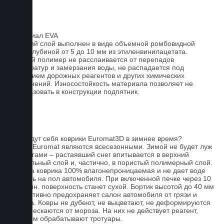
Материал EVA
Верхний слой выполнен в виде объемной ромбовидной
сетки глубиной от 5 до 10 мм из этиленвинилацетата.
Данный полимер не расслаивается от перепадов
температур и замерзания воды, не распадается под
действием дорожных реагентов и других химических
загрязнений. Износостойкость материала позволяет не
использовать в конструкции подпятник.
FAQ
Как ведут себя коврики Euromat3D в зимнее время?
Ковры Euromat являются всесезонными. Зимой не будет луж
под ногами – растаявший снег впитывается в верхний
текстильный слой и, частично, в пористый полимерный слой.
Основа коврика 100% влагонепроницаемая и не дает воде
попасть на пол автомобиля. При включенной печке через 10
- 15 мин. поверхность станет сухой. Бортик высотой до 40 мм
эффективно предохраняет салон автомобиля от грязи и
мусора. Ковры не дубеют, не выцветают, не деформируются
и не трескаются от мороза. На них не действует реагент,
которым обрабатывают тротуары.