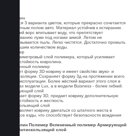
Ковролин
Имеется 3 варианта цветов, которые прекрасно сочетается
со штатным полом авто. Материал устойчив к истиранию.
Короткий ворс впитывает воду, что препятствует
образованию лужи под ногами зимой. Летом не
образовывается пыль. Легко чистятся. Достаточно промыть
небольшим количеством воды.
Полимер
1-миллиметровый слой полимера, который усиливает
износостойкость ковролина.
Вспененный полимер
Придает форму 3D-коврику и имеет свойство звуко- и
теплоизоляции. Сохраняет форму 3д на протяжении всего
срока эксплуатации. Более жёсткий вариант этого слоя в
ковриках модели Lux, а в модели Buisness - более гибкий.
Армирующий слой
Усиливает форму 3D, придает коврику дополнительную
износостойкость и жесткость.
Антискользящий слой
Не позволяет коврику двигаться со штатного места в
процессе езды, что способствует безопасности вождения
авто.
Ковролин
Полимер
Вспененный полимер
Армирующий
слой
Антискользящий слой