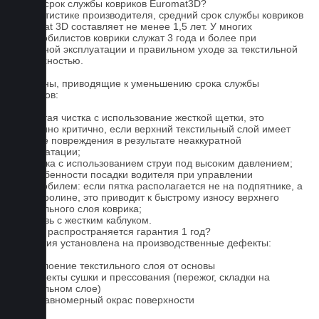
Какой срок службы ковриков Euromat3D?
По статистике производителя, средний срок службы ковриков
Euromat 3D составляет не менее 1,5 лет. У многих
автомобилистов коврики служат 3 года и более при
бережной эксплуатации и правильном уходе за текстильной
поверхностью.
Причины, приводящие к уменьшению срока службы
ковриков:
1. Частая чистка с использование жесткой щетки, это
особенно критично, если верхний текстильный слой имеет
мелкие повреждения в результате неаккуратной
эксплуатации;
2. Мойка с использованием струи под высоким давлением;
3. Особенности посадки водителя при управлении
автомобилем: если пятка располагается не на подпятнике, а
на ковролине, это приводит к быстрому износу верхнего
текстильного слоя коврика;
4. Обувь с жестким каблуком.
На что распространяется гарантия 1 год?
Гарантия установлена на производственные дефекты:
1. Отслоение текстильного слоя от основы
2. Дефекты сушки и прессования (пережог, складки на
текстильном слое)
3. Неравномерный окрас поверхности