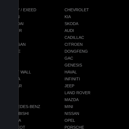
CHERY / EXEED
CHEVROLET
RAVON
KIA
HYUNDAI
SKODA
JETOUR
AUDI
BMW
CADILLAC
CHANGAN
CITROEN
DODGE
DONGFENG
FORD
GAC
GEELY
GENESIS
GREAT WALL
HAVAL
HONDA
INFINITI
JAGUAR
JEEP
LADA
LAND ROVER
LEXUS
MAZDA
MERCEDES-BENZ
MINI
MITSUBISHI
NISSAN
OMODA
OPEL
PEUGEOT
PORSCHE