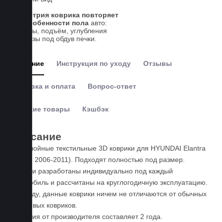
Геометрия коврика повторяет
все особенности пола
авто:
выступы, подъём, углубления
и вырезы под обдув печки.
Описание
Инструкция по уходу
Отзывы
Доставка и оплата
Вопрос-ответ
Похожие товары
Кэшбэк
Описание
Пятислойные текстильные 3D коврики для HYUNDAI Elantra
IV (HD, 2006-2011). Подходят полностью под размер.
Коврики разработаны индивидуально под каждый
автомобиль и рассчитаны на круглогодичную эксплуатацию.
По уходу, данные коврики ничем не отличаются от обычных
резиновых ковриков.
Гарантия от производителя составляет 2 года.