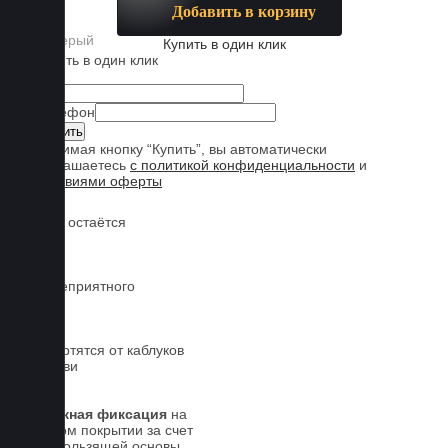
Добавить в корзину
Купить в один клик
Купить в один клик
Имя
Телефон
Нажимая кнопку “Купить”, вы автоматически
соглашаетесь
с политикой конфиденциальности
и
условиями оферты
Обувь остаётся
чистой
Нет неприятного
запаха
Не портятся от каблуков
на обуви
Надежная фиксация
на
штатном покрытии за счет
антискользящей основы