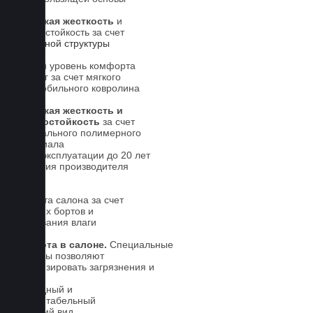
Высокая жесткость
и
износостойкость за счет
5-слойной структуры
Новый уровень комфорта
для ног за счет мягкого
автомобильного ковролина
Высокая жесткость и
износостойкость
за счет
специального полимерного
материала
Срок эксплуатации до 20 лет
Гарантия производителя
5 лет.
Чистота салона за счет
высоких бортов и
впитывания влаги
Чистота в салоне.
Специальные
выступы позволяют
локализировать загрязнения и
влагу
Солидный и
презентабельный
внешний вид