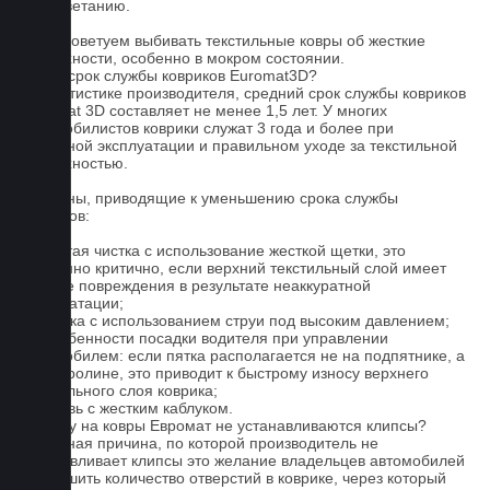
к выцветанию.
5. Не советуем выбивать текстильные ковры об жесткие
поверхности, особенно в мокром состоянии.
Какой срок службы ковриков Euromat3D?
По статистике производителя, средний срок службы ковриков
Euromat 3D составляет не менее 1,5 лет. У многих
автомобилистов коврики служат 3 года и более при
бережной эксплуатации и правильном уходе за текстильной
поверхностью.
Причины, приводящие к уменьшению срока службы
ковриков:
1. Частая чистка с использование жесткой щетки, это
особенно критично, если верхний текстильный слой имеет
мелкие повреждения в результате неаккуратной
эксплуатации;
2. Мойка с использованием струи под высоким давлением;
3. Особенности посадки водителя при управлении
автомобилем: если пятка располагается не на подпятнике, а
на ковролине, это приводит к быстрому износу верхнего
текстильного слоя коврика;
4. Обувь с жестким каблуком.
Почему на ковры Евромат не устанавливаются клипсы?
Основная причина, по которой производитель не
устанавливает клипсы это желание владельцев автомобилей
уменьшить количество отверстий в коврике, через который