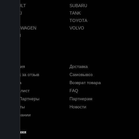
RENAULT
SUBARU
SUZUKI
TANK
TESLA
TOYOTA
VOLKSWAGEN
VOLVO
VOYAH
Услуги
Гарантия
Доставка
Кэшбэк за отзыв
Самовывоз
Оплата
Возврат товара
Прайс-лист
FAQ
Наши Партнеры
Партнерам
Контакты
Новости
О компании
Компания