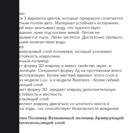
Ковролин
Имеется 3 варианта цветов, которые прекрасно сочетается
со штатным полом авто. Материал устойчив к истиранию.
Короткий ворс впитывает воду, что препятствует
образованию лужи под ногами зимой. Летом не
образовывается пыль. Легко чистятся. Достаточно промыть
небольшим количеством воды.
Полимер
1-миллиметровый слой полимера, который усиливает
износостойкость ковролина.
Вспененный полимер
Придает форму 3D-коврику и имеет свойство звуко- и
теплоизоляции. Сохраняет форму 3д на протяжении всего
срока эксплуатации. Более жёсткий вариант этого слоя в
ковриках модели Lux, а в модели Buisness - более гибкий.
Армирующий слой
Усиливает форму 3D, придает коврику дополнительную
износостойкость и жесткость.
Антискользящий слой
Не позволяет коврику двигаться со штатного места в
процессе езды, что способствует безопасности вождения
авто.
Ковролин
Полимер
Вспененный полимер
Армирующий
слой
Антискользящий слой