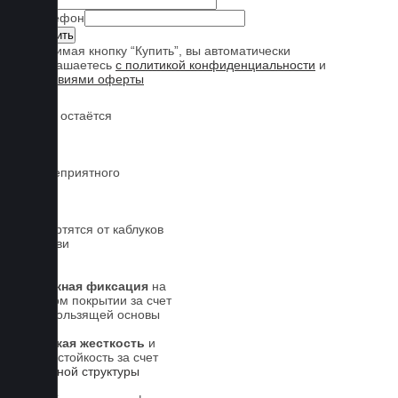
Имя
Телефон
Нажимая кнопку “Купить”, вы автоматически
соглашаетесь
с политикой конфиденциальности
и
условиями оферты
Обувь остаётся
чистой
Нет неприятного
запаха
Не портятся от каблуков
на обуви
Надежная фиксация
на
штатном покрытии за счет
антискользящей основы
Высокая жесткость
и
износостойкость за счет
5-слойной структуры