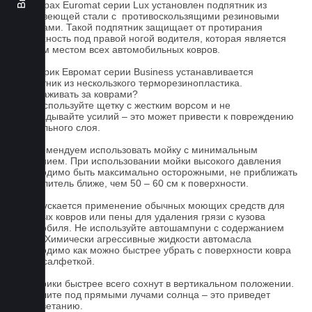
На коврах Euromat серии Lux установлен подпятник из
нержавеющей стали с противоскользящими резиновыми
вставками. Такой подпятник защищает от протирания
поверхность под правой ногой водителя, которая является
слабым местом всех автомобильных ковров.
На коврик Евромат серии Business устанавливается
подпятник из нескользкого терморезинопластика.
Как ухаживать за коврами?
1.Не используйте щетку с жестким ворсом и не
прикладывайте усилий – это может привести к повреждению
текстильного слоя.
2. Рекомендуем использовать мойку с минимальным
давлением. При использовании мойки высокого давления
необходимо быть максимально осторожными, не приближать
распылитель ближе, чем 50 – 60 см к поверхности.
3. Допускается применение обычных моющих средств для
бытовых ковров или пены для удаления грязи с кузова
автомобиля. Не используйте автошампуни с содержанием
воска! Химически агрессивные жидкости автомасла
необходимо как можно быстрее убрать с поверхности ковра
сухой салфеткой.
4. Коврики быстрее всего сохнут в вертикальном положении.
Не сушите под прямыми лучами солнца – это приведет
к выцветанию.