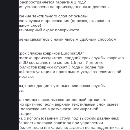
На что распространяется гарантия 1 год?
Гарантия установлена на производственные дефекты:
1. Отслоение текстильного слоя от основы
2. Дефекты сушки и прессования (пережог, складки на
текстильном слое)
3. Неравномерный окрас поверхности
Для замены свяжитесь с нами любым удобным способом.
FAQ
Какой срок службы ковриков Euromat3D?
По статистике производителя, средний срок службы ковриков
Euromat 3D составляет не менее 1,5 лет. У многих
автомобилистов коврики служат 3 года и более при
бережной эксплуатации и правильном уходе за текстильной
поверхностью.
Причины, приводящие к уменьшению срока службы
ковриков:
1. Частая чистка с использование жесткой щетки, это
особенно критично, если верхний текстильный слой имеет
мелкие повреждения в результате неаккуратной
эксплуатации;
2. Мойка с использованием струи под высоким давлением;
3. Особенности посадки водителя при управлении
автомобилем: если пятка располагается не на подпятнике, а