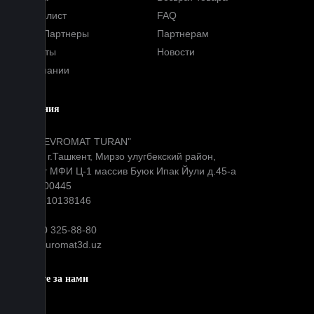
Прайс-лист
FAQ
Наши Партнеры
Партнерам
Контакты
Новости
О компании
Компания
ООО "EVROMAT TURAN"
Адрес: г.Ташкент, Мирзо улугбекский район,
Окибат МФИ Ц-1 массив Буюк Ипак Йули д.45-а
МФО: 00445
ИНН: 310138146
+99890 325-88-80
info@euromat3d.uz
Следите за нами