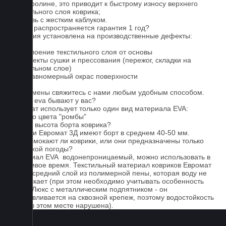
на ковролине, это приводит к быстрому износу верхнего
текстильного слоя коврика;
4. Обувь с жестким каблуком.
На что распространяется гарантия 1 год?
Гарантия установлена на производственные дефекты:
1. Отслоение текстильного слоя от основы
2. Дефекты сушки и прессования (пережог, складки на
текстильном слое)
3. Неравномерный окрас поверхности
Для замены свяжитесь с нами любым удобным способом.
Серые eva бывают у вас?
Евромат использует только один вид материала EVA:
черного цвета "ромбы"
Какова высота борта коврика?
Коврики Евромат 3Д имеют борт в среднем 40-50 мм.
Не промокают ли коврики, или они предназначены только
для сухой погоды?
Материал EVA водонепроницаемый, можно использовать в
дождливое время. Текстильный материал ковриков Евромат
имеет средний слой из полимерной пены, которая воду не
пропускает (при этом необходимо учитывать особенность
серии Люкс с металлическим подпятником - он
устанавливается на сквозной крепеж, поэтому водостойкость
ковра в этом месте нарушена).