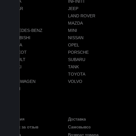
HONDA
INFINITI
JAGUAR
JEEP
LADA
LAND ROVER
LEXUS
MAZDA
MERCEDES-BENZ
MINI
MITSUBISHI
NISSAN
OMODA
OPEL
PEUGEOT
PORSCHE
RENAULT
SUBARU
SUZUKI
TANK
TESLA
TOYOTA
VOLKSWAGEN
VOLVO
VOYAH
Услуги
Гарантия
Доставка
Кэшбэк за отзыв
Самовывоз
Оплата
Возврат товара