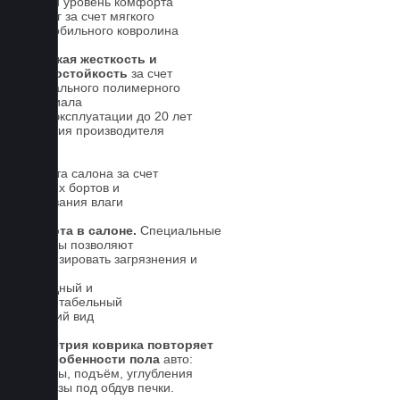
Новый уровень комфорта
для ног за счет мягкого
автомобильного ковролина
Высокая жесткость и
износостойкость
за счет
специального полимерного
материала
Срок эксплуатации до 20 лет
Гарантия производителя
5 лет.
Чистота салона за счет
высоких бортов и
впитывания влаги
Чистота в салоне.
Специальные
выступы позволяют
локализировать загрязнения и
влагу
Солидный и
презентабельный
внешний вид
Геометрия коврика повторяет
все особенности пола
авто:
выступы, подъём, углубления
и вырезы под обдув печки.