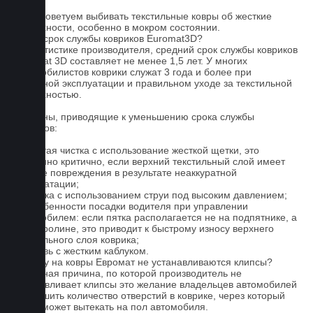
5. Не советуем выбивать текстильные ковры об жесткие
поверхности, особенно в мокром состоянии.
Какой срок службы ковриков Euromat3D?
По статистике производителя, средний срок службы ковриков
Euromat 3D составляет не менее 1,5 лет. У многих
автомобилистов коврики служат 3 года и более при
бережной эксплуатации и правильном уходе за текстильной
поверхностью.
Причины, приводящие к уменьшению срока службы
ковриков:
1. Частая чистка с использование жесткой щетки, это
особенно критично, если верхний текстильный слой имеет
мелкие повреждения в результате неаккуратной
эксплуатации;
2. Мойка с использованием струи под высоким давлением;
3. Особенности посадки водителя при управлении
автомобилем: если пятка располагается не на подпятнике, а
на ковролине, это приводит к быстрому износу верхнего
текстильного слоя коврика;
4. Обувь с жестким каблуком.
Почему на ковры Евромат не устанавливаются клипсы?
Основная причина, по которой производитель не
устанавливает клипсы это желание владельцев автомобилей
уменьшить количество отверстий в коврике, через который
влага может вытекать на пол автомобиля.