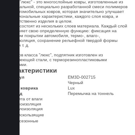
Ковры "люкс" - это многослойные ковры, изготовленные из
оригинальной, специально разработанной смеси полимеров
для автомобильных ковров, которая значительно улучшает
функциональные характеристики, каждого слоя ковра, и
соответственно изделия в целом.
Ковры состоят из нескольких слоев материала. Каждый слой
выполняет свою определенную функцию: фиксация на
штатном покрытии автомобиля, термо-, влаго-,
звукоизоляция, сохранение рельефной твердой формы
ковра и т. д.
У ковров класса "люкс", подпятник изготовлен из
нержавеющей стали, с терморезинопластиковыми
вставками.
Характеристики
Артикул
EM3D-002715
Цвет
Черный
Класс коврика
Lux
2-й ряд
Перемычка на тоннель
Защита от влаги
Шумоизоляция
Теплоизоляция
Антискользящие
Всесезонные