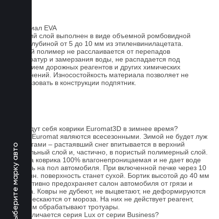
Материал EVA
Верхний слой выполнен в виде объемной ромбовидной
сетки глубиной от 5 до 10 мм из этиленвинилацетата.
Данный полимер не расслаивается от перепадов
температур и замерзания воды, не распадается под
действием дорожных реагентов и других химических
загрязнений. Износостойкость материала позволяет не
использовать в конструкции подпятник.
FAQ
Как ведут себя коврики Euromat3D в зимнее время?
Ковры Euromat являются всесезонными. Зимой не будет луж
под ногами – растаявший снег впитывается в верхний
Выберите марку авто
текстильный слой и, частично, в пористый полимерный слой.
Основа коврика 100% влагонепроницаемая и не дает воде
попасть на пол автомобиля. При включенной печке через 10
- 15 мин. поверхность станет сухой. Бортик высотой до 40 мм
эффективно предохраняет салон автомобиля от грязи и
мусора. Ковры не дубеют, не выцветают, не деформируются
и не трескаются от мороза. На них не действует реагент,
которым обрабатывают тротуары.
Чем отличается серия Lux от серии Business?