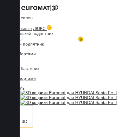
Коврики в салон
Главная
Каталог товаров
Коврики для HYUNDAI
Santa Fe
3D коврики Euromat для HYUNDAI Santa Fe II (CM, 2010-2012),
3D текстильные
ЛЮКС
EVA, Черный
Металлический подпятник
БИЗНЕС
0
Резиновый подпятник
3D Eva с бортами
3D Liner
Коврики в багажник
3D Eva с бортами
3D Текстиль