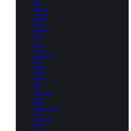
BMW
CADILLAC
CHANGAN
CITROEN
DODGE
DONGFENG
FORD
GAC
GEELY
GENESIS
GREAT WALL
HAVAL
HONDA
INFINITI
JAGUAR
JEEP
LADA
LAND ROVER
LEXUS
MAZDA
MERCEDES-BENZ
MINI
MITSUBISHI
NISSAN
OMODA