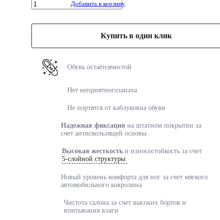
Добавить в корзину
Купить в один клик
Обувь остаётся
чистой
Нет неприятного
запаха
Не портятся от каблуков
на обуви
Надежная фиксация
на
штатном покрытии за
счет
антискользящей основы
Высокая жесткость
и
износостойкость за счет
5-слойной структуры
Новый уровень комфорта
для ног за счет мягкого
автомобильного ковролина
Чистота салона за счет
высоких бортов и
впитывания влаги