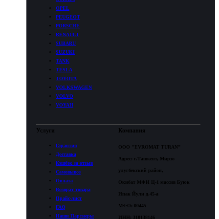
OPEL
PEUGEOT
PORSCHE
RENAULT
SUBARU
SUZUKI
TANK
TESLA
TOYOTA
VOLKSWAGEN
VOLVO
VOYAH
Услуги
Компания
Гарантия
ООО "EVROMAT TURAN"
Доставка
Адрес: г.Ташкент, Мирзо
Кэшбэк за отзыв
улугбекский район,
Самовывоз
Оплата
Окибат МФИ Ц-1 массив Буюк
Возврат товара
Ипак Йули д.45-а
Прайс-лист
МФО: 00445
FAQ
Наши Партнеры
ИНН: 310138146