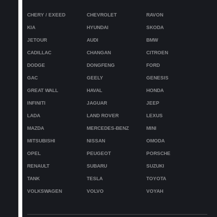
коврика;
5. Не советуем выбивать текстильные ковры об
4. Обувь с жестким каблуком.
CHERY / EXEED
CHEVROLET
RAVON
жесткие поверхности, особенно в мокром
KIA
HYUNDAI
SKODA
состоянии.
JETOUR
AUDI
BMW
CADILLAC
CHANGAN
CITROEN
DODGE
DONGFENG
FORD
GAC
GEELY
GENESIS
GREAT WALL
HAVAL
HONDA
INFINITI
JAGUAR
JEEP
LADA
LAND ROVER
LEXUS
MAZDA
MERCEDES-BENZ
MINI
MITSUBISHI
NISSAN
OMODA
OPEL
PEUGEOT
PORSCHE
RENAULT
SUBARU
SUZUKI
TANK
TESLA
TOYOTA
VOLKSWAGEN
VOLVO
VOYAH