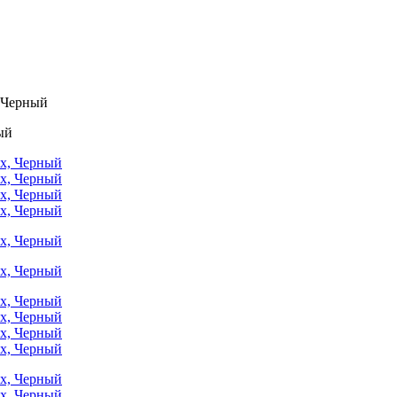
, Черный
ый