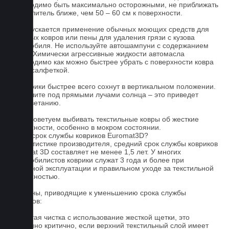
необходимо быть максимально осторожными, не приближать
распылитель ближе, чем 50 – 60 см к поверхности.
3. Допускается применение обычных моющих средств для
бытовых ковров или пены для удаления грязи с кузова
автомобиля. Не используйте автошампуни с содержанием
воска! Химически агрессивные жидкости автомасла
необходимо как можно быстрее убрать с поверхности ковра
сухой салфеткой.
4. Коврики быстрее всего сохнут в вертикальном положении.
Не сушите под прямыми лучами солнца – это приведет
к выцветанию.
5. Не советуем выбивать текстильные ковры об жесткие
поверхности, особенно в мокром состоянии.
Какой срок службы ковриков Euromat3D?
По статистике производителя, средний срок службы ковриков
Euromat 3D составляет не менее 1,5 лет. У многих
автомобилистов коврики служат 3 года и более при
бережной эксплуатации и правильном уходе за текстильной
поверхностью.
Причины, приводящие к уменьшению срока службы
ковриков:
1. Частая чистка с использование жесткой щетки, это
особенно критично, если верхний текстильный слой имеет