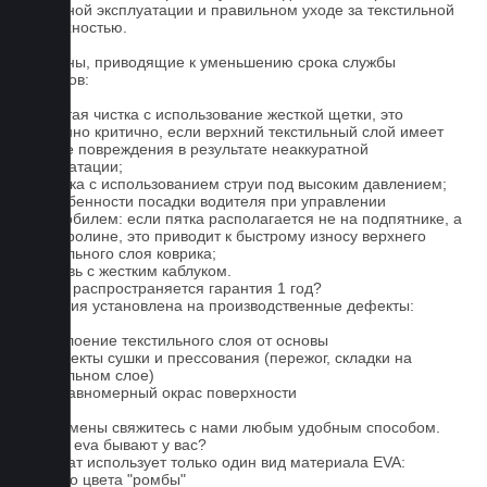
бережной эксплуатации и правильном уходе за текстильной
поверхностью.
Причины, приводящие к уменьшению срока службы
ковриков:
1. Частая чистка с использование жесткой щетки, это
особенно критично, если верхний текстильный слой имеет
мелкие повреждения в результате неаккуратной
эксплуатации;
2. Мойка с использованием струи под высоким давлением;
3. Особенности посадки водителя при управлении
автомобилем: если пятка располагается не на подпятнике, а
на ковролине, это приводит к быстрому износу верхнего
текстильного слоя коврика;
4. Обувь с жестким каблуком.
На что распространяется гарантия 1 год?
Гарантия установлена на производственные дефекты:
1. Отслоение текстильного слоя от основы
2. Дефекты сушки и прессования (пережог, складки на
текстильном слое)
3. Неравномерный окрас поверхности
Для замены свяжитесь с нами любым удобным способом.
Серые eva бывают у вас?
Евромат использует только один вид материала EVA:
черного цвета "ромбы"