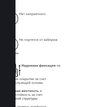
чистой
Нет неприятного
запаха
Не портятся от каблуков
на обуви
Надежная фиксация
на
штатном покрытии за счет
антискользящей основы
Высокая жесткость
и
износостойкость за счет
5-слойной структуры
Новый уровень комфорта