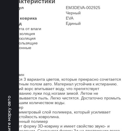
Характеристики
Артикул
EM3DEVA-002925
Цвет
Черный
Класс коврика
EVA
2-й ряд
Единый
Защита от влаги
Шумоизоляция
Теплоизоляция
Антискользящие
Всесезонные
Ковролин
Имеется 3 варианта цветов, которые прекрасно сочетается
со штатным полом авто. Материал устойчив к истиранию.
Короткий ворс впитывает воду, что препятствует
образованию лужи под ногами зимой. Летом не
образовывается пыль. Легко чистятся. Достаточно промыть
Выберите марку авто
небольшим количеством воды.
Полимер
1-миллиметровый слой полимера, который усиливает
износостойкость ковролина.
Вспененный полимер
Придает форму 3D-коврику и имеет свойство звуко- и
теплоизоляции. Сохраняет форму 3д на протяжении всего