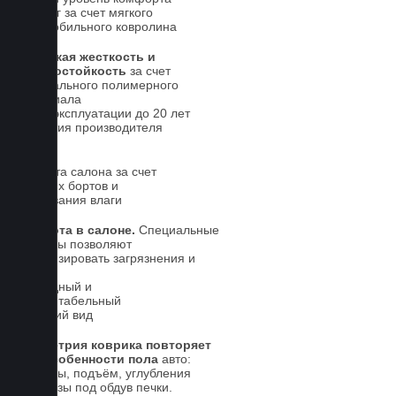
для ног за счет мягкого
автомобильного ковролина
Высокая жесткость и
износостойкость
за счет
специального полимерного
материала
Срок эксплуатации до 20 лет
Гарантия производителя
5 лет.
Чистота салона за счет
высоких бортов и
впитывания влаги
Чистота в салоне.
Специальные
выступы позволяют
локализировать загрязнения и
влагу
Солидный и
презентабельный
внешний вид
Геометрия коврика повторяет
все особенности пола
авто:
выступы, подъём, углубления
и вырезы под обдув печки.