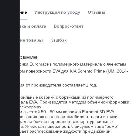
Описание
Инструкция по уходу
Отзывы
Доставка и оплата
Вопрос-ответ
Похожие товары
Кэшбэк
Описание
3D коврики Euromat из полимерного материала с ячеистым
рисунком поверхности EVA для KIA Sorento Prime (UM, 2014-
2020).
Гарантия от производителя составляет 1 год.
Автомобильные коврики с бортиками из полимерного
материала EVA. Производятся методом объемной формовки
на пресс-формах.
Бортики высотой 50 - 80 мм ковриков Euromat 3D EVA
надежно защищают салон автомобиля от влаги и грязи.
Материал не боится перепадов температур, сильных
морозов. Ячеистая поверхность с рисунком типа "ромб"
уменьшает расплескивание жидкости при движении.