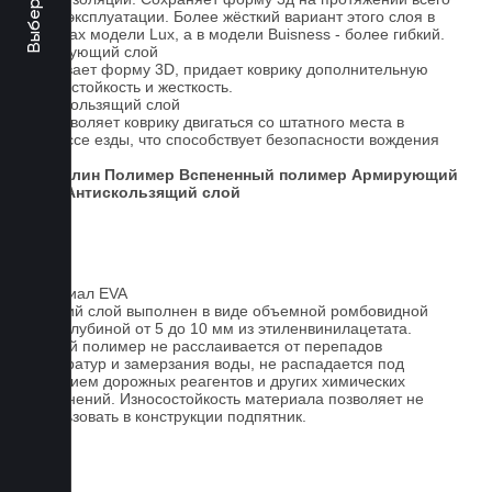
срока эксплуатации. Более жёсткий вариант этого слоя в
ковриках модели Lux, а в модели Buisness - более гибкий.
Армирующий слой
Усиливает форму 3D, придает коврику дополнительную
износостойкость и жесткость.
Антискользящий слой
Не позволяет коврику двигаться со штатного места в
процессе езды, что способствует безопасности вождения
авто.
Ковролин
Полимер
Вспененный полимер
Армирующий
слой
Антискользящий слой
Материал EVA
Верхний слой выполнен в виде объемной ромбовидной
сетки глубиной от 5 до 10 мм из этиленвинилацетата.
Данный полимер не расслаивается от перепадов
температур и замерзания воды, не распадается под
действием дорожных реагентов и других химических
загрязнений. Износостойкость материала позволяет не
использовать в конструкции подпятник.