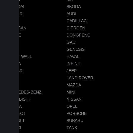
HYUNDAI
SKODA
JETOUR
AUDI
BMW
CADILLAC
CHANGAN
CITROEN
DODGE
DONGFENG
FORD
GAC
GEELY
GENESIS
GREAT WALL
HAVAL
HONDA
INFINITI
JAGUAR
JEEP
LADA
LAND ROVER
LEXUS
MAZDA
MERCEDES-BENZ
MINI
MITSUBISHI
NISSAN
OMODA
OPEL
PEUGEOT
PORSCHE
RENAULT
SUBARU
SUZUKI
TANK