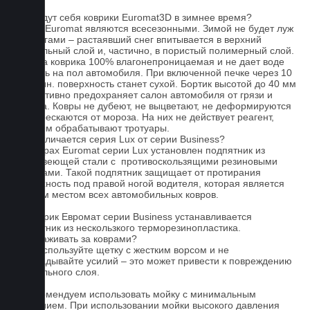
FAQ
Как ведут себя коврики Euromat3D в зимнее время?
Ковры Euromat являются всесезонными. Зимой не будет луж
под ногами – растаявший снег впитывается в верхний
текстильный слой и, частично, в пористый полимерный слой.
Основа коврика 100% влагонепроницаемая и не дает воде
попасть на пол автомобиля. При включенной печке через 10
- 15 мин. поверхность станет сухой. Бортик высотой до 40 мм
эффективно предохраняет салон автомобиля от грязи и
мусора. Ковры не дубеют, не выцветают, не деформируются
и не трескаются от мороза. На них не действует реагент,
которым обрабатывают тротуары.
Чем отличается серия Lux от серии Business?
На коврах Euromat серии Lux установлен подпятник из
нержавеющей стали с противоскользящими резиновыми
вставками. Такой подпятник защищает от протирания
поверхность под правой ногой водителя, которая является
слабым местом всех автомобильных ковров.
На коврик Евромат серии Business устанавливается
подпятник из нескользкого терморезинопластика.
Как ухаживать за коврами?
1.Не используйте щетку с жестким ворсом и не
прикладывайте усилий – это может привести к повреждению
текстильного слоя.
2. Рекомендуем использовать мойку с минимальным
давлением. При использовании мойки высокого давления