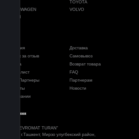
TESLA
TOYOTA
VOLKSWAGEN
VOLVO
VOYAH
Услуги
Гарантия
Доставка
Кэшбэк за отзыв
Самовывоз
Оплата
Возврат товара
Прайс-лист
FAQ
Наши Партнеры
Партнерам
Контакты
Новости
О компании
Компания
ООО "EVROMAT TURAN"
Адрес: г.Ташкент, Мирзо улугбекский район,