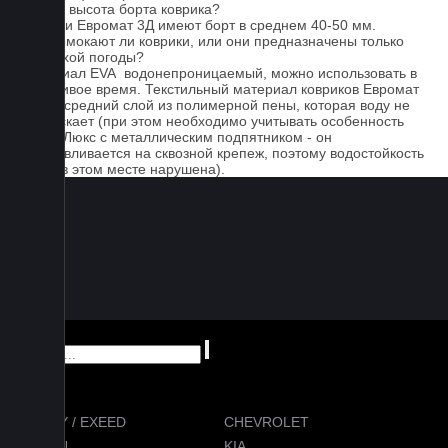
Какова высота борта коврика?
Коврики Евромат 3Д имеют борт в среднем 40-50 мм.
Не промокают ли коврики, или они предназначены только
для сухой погоды?
Материал EVA водонепроницаемый, можно использовать в
дождливое время. Текстильный материал ковриков Евромат
имеет средний слой из полимерной пены, которая воду не
пропускает (при этом необходимо учитывать особенность
серии Люкс с металлическим подпятником - он
устанавливается на сквозной крепеж, поэтому водостойкость
ковра в этом месте нарушена).
CHERY / EXEED
CHEVROLET
RAVON
KIA