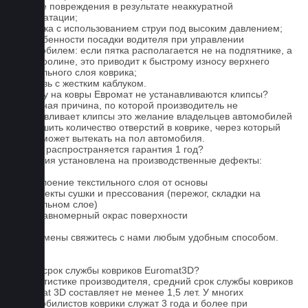
мелкие повреждения в результате неаккуратной
эксплуатации;
2. Мойка с использованием струи под высоким давлением;
3. Особенности посадки водителя при управлении
автомобилем: если пятка располагается не на подпятнике, а
на ковролине, это приводит к быстрому износу верхнего
текстильного слоя коврика;
4. Обувь с жестким каблуком.
Почему на ковры Евромат не устанавливаются клипсы?
Основная причина, по которой производитель не
устанавливает клипсы это желание владельцев автомобилей
уменьшить количество отверстий в коврике, через который
влага может вытекать на пол автомобиля.
На что распространяется гарантия 1 год?
Гарантия установлена на производственные дефекты:
1. Отслоение текстильного слоя от основы
2. Дефекты сушки и прессования (пережог, складки на
текстильном слое)
3. Неравномерный окрас поверхности
Для замены свяжитесь с нами любым удобным способом.
FAQ
Какой срок службы ковриков Euromat3D?
По статистике производителя, средний срок службы ковриков
Euromat 3D составляет не менее 1,5 лет. У многих
автомобилистов коврики служат 3 года и более при