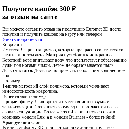
Получите
кэшбэк 300 ₽
за отзыв на сайте
Вы можете оставить отзыв на продукцию Euromat 3D после
покупки и получить кэшбек на карту или телефон
Узнать подробности
Ковролин
Имеется 3 варианта цветов, которые прекрасно сочетается со
штатным полом авто. Материал устойчив к истиранию.
Короткий ворс впитывает воду, что препятствует образованию
лужи под ногами зимой. Летом не образовывается пыль.
Легко чистятся. Достаточно промыть небольшим количеством
воды.
Полимер
1-миллиметровый слой полимера, который усиливает
износостойкость ковролина.
Вспененный полимер
Придает форму 3D-коврику и имеет свойство звуко- и
теплоизоляции. Сохраняет форму 3д на протяжении всего
срока эксплуатации. Более жёсткий вариант этого слоя в
ковриках модели Lux, а в модели Buisness - более гибкий.
Армирующий слой
Усиливает форму 3D, придает коврику дополнительную