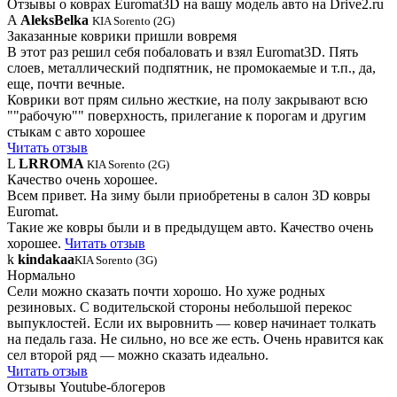
Отзывы о коврах Euromat3D на вашу модель авто на Drive2.ru
A
AleksBelka
KIA Sorento (2G)
Заказанные коврики пришли вовремя
В этот раз решил себя побаловать и взял Euromat3D. Пять
слоев, металлический подпятник, не промокаемые и т.п., да,
еще, почти вечные.
Коврики вот прям сильно жесткие, на полу закрывают всю
""рабочую"" поверхность, прилегание к порогам и другим
стыкам с авто хорошее
Читать отзыв
L
LRROMA
KIA Sorento (2G)
Качество очень хорошее.
Всем привет. На зиму были приобретены в салон 3D ковры
Euromat.
Такие же ковры были и в предыдущем авто. Качество очень
хорошее.
Читать отзыв
k
kindakaa
KIA Sorento (3G)
Нормально
Сели можно сказать почти хорошо. Но хуже родных
резиновых. С водительской стороны небольшой перекос
выпуклостей. Если их выровнить — ковер начинает толкать
на педаль газа. Не сильно, но все же есть. Очень нравится как
сел второй ряд — можно сказать идеально.
Читать отзыв
Отзывы Youtube-блогеров