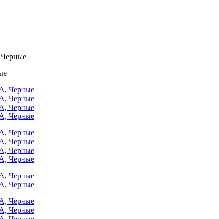
, Черные
ые