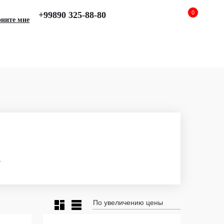
0
+99890 325-88-80
оните мне
и
По увеличению цены