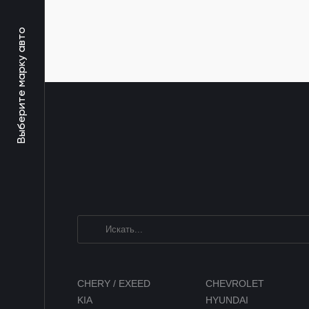
Выберите марку авто
CHERY / EXEED
CHEVROLET
KIA
HYUNDAI