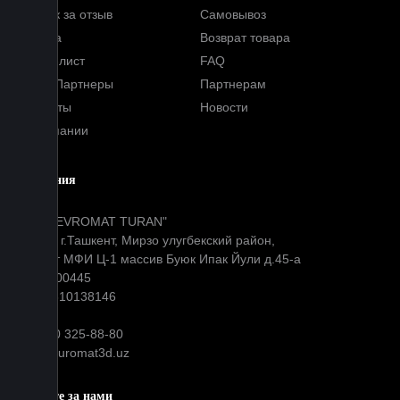
Кэшбэк за отзыв
Самовывоз
Оплата
Возврат товара
Прайс-лист
FAQ
Наши Партнеры
Партнерам
Контакты
Новости
О компании
Компания
ООО "EVROMAT TURAN"
Адрес: г.Ташкент, Мирзо улугбекский район,
Окибат МФИ Ц-1 массив Буюк Ипак Йули д.45-а
МФО: 00445
ИНН: 310138146
+99890 325-88-80
info@euromat3d.uz
Следите за нами