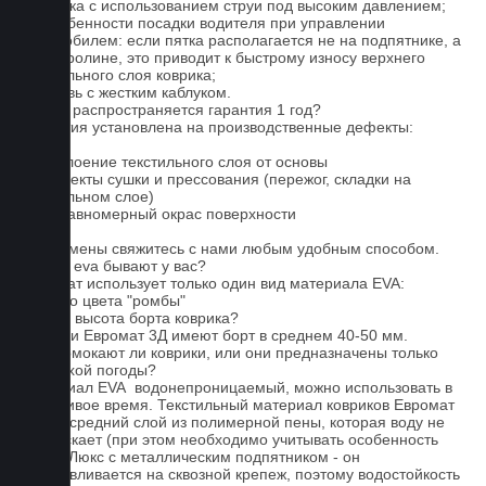
2. Мойка с использованием струи под высоким давлением;
3. Особенности посадки водителя при управлении
автомобилем: если пятка располагается не на подпятнике, а
на ковролине, это приводит к быстрому износу верхнего
текстильного слоя коврика;
4. Обувь с жестким каблуком.
На что распространяется гарантия 1 год?
Гарантия установлена на производственные дефекты:
1. Отслоение текстильного слоя от основы
2. Дефекты сушки и прессования (пережог, складки на
текстильном слое)
3. Неравномерный окрас поверхности
Для замены свяжитесь с нами любым удобным способом.
Серые eva бывают у вас?
Евромат использует только один вид материала EVA:
черного цвета "ромбы"
Какова высота борта коврика?
Коврики Евромат 3Д имеют борт в среднем 40-50 мм.
Не промокают ли коврики, или они предназначены только
для сухой погоды?
Материал EVA водонепроницаемый, можно использовать в
дождливое время. Текстильный материал ковриков Евромат
имеет средний слой из полимерной пены, которая воду не
пропускает (при этом необходимо учитывать особенность
серии Люкс с металлическим подпятником - он
устанавливается на сквозной крепеж, поэтому водостойкость