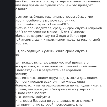
4. Коврики быстрее всего сохнут в вертикальном положении.
Не сушите под прямыми лучами солнца – это приведет
к выцветанию.
5. Не советуем выбивать текстильные ковры об жесткие
поверхности, особенно в мокром состоянии.
Какой срок службы ковриков Euromat3D?
По статистике производителя, средний срок службы ковриков
Euromat 3D составляет не менее 1,5 лет. У многих
автомобилистов коврики служат 3 года и более при
бережной эксплуатации и правильном уходе за текстильной
поверхностью.
Причины, приводящие к уменьшению срока службы
ковриков:
1. Частая чистка с использование жесткой щетки, это
особенно критично, если верхний текстильный слой имеет
мелкие повреждения в результате неаккуратной
эксплуатации;
2. Мойка с использованием струи под высоким давлением;
3. Особенности посадки водителя при управлении
автомобилем: если пятка располагается не на подпятнике, а
на ковролине, это приводит к быстрому износу верхнего
текстильного слоя коврика;
4. Обувь с жестким каблуком.
Почему на ковры Евромат не устанавливаются клипсы?
Основная причина, по которой производитель не