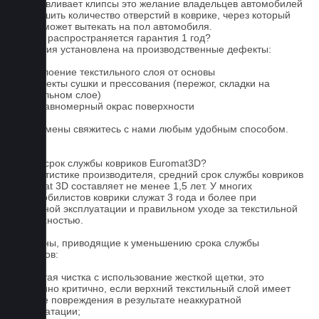
устанавливает клипсы это желание владельцев автомобилей
уменьшить количество отверстий в коврике, через который
влага может вытекать на пол автомобиля.
На что распространяется гарантия 1 год?
Гарантия установлена на производственные дефекты:
1. Отслоение текстильного слоя от основы
2. Дефекты сушки и прессования (пережог, складки на
текстильном слое)
3. Неравномерный окрас поверхности
Для замены свяжитесь с нами любым удобным способом.
FAQ
Какой срок службы ковриков Euromat3D?
По статистике производителя, средний срок службы ковриков
Euromat 3D составляет не менее 1,5 лет. У многих
автомобилистов коврики служат 3 года и более при
бережной эксплуатации и правильном уходе за текстильной
поверхностью.
Причины, приводящие к уменьшению срока службы
ковриков:
1. Частая чистка с использование жесткой щетки, это
особенно критично, если верхний текстильный слой имеет
мелкие повреждения в результате неаккуратной
эксплуатации;