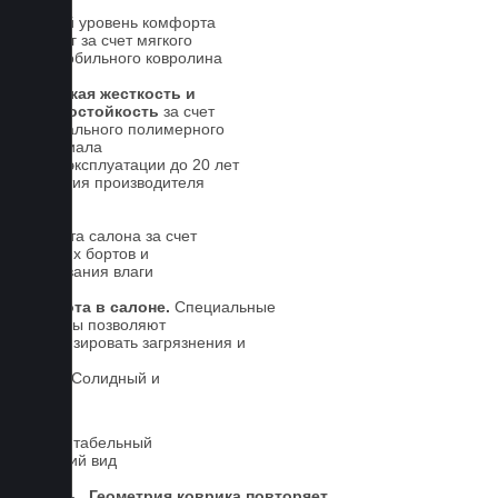
Новый уровень комфорта
для ног за счет мягкого
автомобильного ковролина
Высокая жесткость и
износостойкость
за счет
специального полимерного
материала
Срок эксплуатации до 20 лет
Гарантия производителя
5 лет.
Чистота салона за счет
высоких бортов и
впитывания влаги
Чистота в салоне.
Специальные
выступы позволяют
локализировать загрязнения и
влагу
Солидный и
презентабельный
внешний вид
Геометрия коврика повторяет