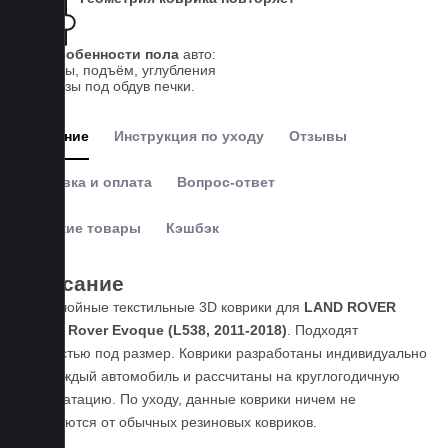
все особенности пола
авто:
выступы, подъём, углубления
и вырезы под обдув печки.
Описание
Инструкция по уходу
Отзывы
Доставка и оплата
Вопрос-ответ
Похожие товары
Кэшбэк
Описание
Пятислойные текстильные 3D коврики для
LAND ROVER
Range Rover Evoque (L538, 2011-2018)
. Подходят
полностью под размер. Коврики разработаны индивидуально
под каждый автомобиль и рассчитаны на круглогодичную
эксплуатацию. По уходу, данные коврики ничем не
отличаются от обычных резиновых ковриков.