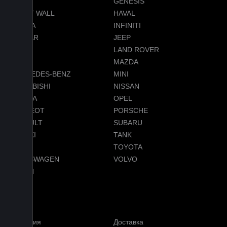
GEELY
GENESIS
GREAT WALL
HAVAL
HONDA
INFINITI
JAGUAR
JEEP
LADA
LAND ROVER
LEXUS
MAZDA
MERCEDES-BENZ
MINI
MITSUBISHI
NISSAN
OMODA
OPEL
PEUGEOT
PORSCHE
RENAULT
SUBARU
SUZUKI
TANK
TESLA
TOYOTA
VOLKSWAGEN
VOLVO
VOYAH
Услуги
Гарантия
Доставка