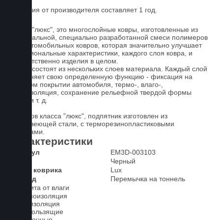
Гарантия от производителя составляет 1 год.
Ковры "люкс", это многослойные ковры, изготовленные из
оригинальной, специально разработанной смеси полимеров
для автомобильных ковров, которая значительно улучшает
функциональные характеристики, каждого слоя ковра, и
соответственно изделия в целом.
Ковры состоят из нескольких слоев материала. Каждый слой
выполняет свою определенную функцию - фиксация на
штатном покрытии автомобиля, термо-, влаго-,
звукоизоляция, сохранение рельефной твердой формы
ковра и т. д.
У ковров класса "люкс", подпятник изготовлен из
нержавеющей стали, с терморезинопластиковыми
вставками.
Характеристики
Артикул
EM3D-003103
Цвет
Черный
Класс коврика
Lux
2-й ряд
Перемычка на тоннель
Защита от влаги
Шумоизоляция
Теплоизоляция
Антискользящие
Всесезонные