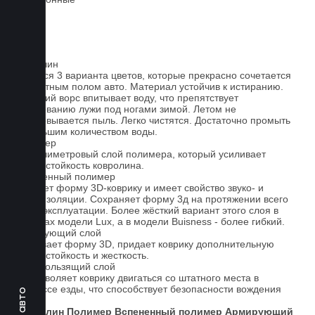
Ковролин
Имеется 3 варианта цветов, которые прекрасно сочетается
со штатным полом авто. Материал устойчив к истиранию.
Короткий ворс впитывает воду, что препятствует
образованию лужи под ногами зимой. Летом не
образовывается пыль. Легко чистятся. Достаточно промыть
небольшим количеством воды.
Полимер
1-миллиметровый слой полимера, который усиливает
износостойкость ковролина.
Вспененный полимер
Придает форму 3D-коврику и имеет свойство звуко- и
теплоизоляции. Сохраняет форму 3д на протяжении всего
срока эксплуатации. Более жёсткий вариант этого слоя в
ковриках модели Lux, а в модели Buisness - более гибкий.
Армирующий слой
Усиливает форму 3D, придает коврику дополнительную
износостойкость и жесткость.
Антискользящий слой
Не позволяет коврику двигаться со штатного места в
процессе езды, что способствует безопасности вождения
авто.
Ковролин
Полимер
Вспененный полимер
Армирующий