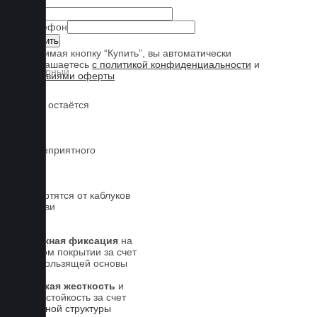
Имя
Телефон
Нажимая кнопку “Купить”, вы автоматически
соглашаетесь
с политикой конфиденциальности
и
условиями оферты
Обувь остаётся
чистой
Нет неприятного
запаха
Не портятся от каблуков
на обуви
Надежная фиксация
на
штатном покрытии за счет
антискользящей основы
Высокая жесткость
и
износостойкость за счет
5-слойной структуры