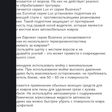
и не трескаются от мороза. На них не действует реагент,
которым обрабатывают тротуары.
Чем отличается серия Lux от серии Business?
На коврах Euromat серии Lux установлен подпятник из
нержавеющей стали с противоскользящими резиновыми
вставками. Такой подпятник защищает от протирания
поверхность под правой ногой водителя, которая является
слабым местом всех автомобильных ковров.
На коврик Евромат серии Business устанавливается
подпятник из нескользкого терморезинопластика.
Как ухаживать за коврами?
1.Не используйте щетку с жестким ворсом и не
прикладывайте усилий – это может привести к повреждению
текстильного слоя.
2. Рекомендуем использовать мойку с минимальным
давлением. При использовании мойки высокого давления
необходимо быть максимально осторожными, не приближать
распылитель ближе, чем 50 – 60 см к поверхности.
3. Допускается применение обычных моющих средств для
бытовых ковров или пены для удаления грязи с кузова
автомобиля. Не используйте автошампуни с содержанием
воска! Химически агрессивные жидкости автомасла
необходимо как можно быстрее убрать с поверхности ковра
сухой салфеткой.