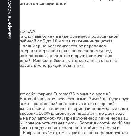
Выберите марку авто
слой
Антискользящий слой
Материал EVA
Верхний слой выполнен в виде объемной ромбовидной
сетки глубиной от 5 до 10 мм из этиленвинилацетата.
Данный полимер не расслаивается от перепадов
температур и замерзания воды, не распадается под
действием дорожных реагентов и других химических
загрязнений. Износостойкость материала позволяет не
использовать в конструкции подпятник.
FAQ
Как ведут себя коврики Euromat3D в зимнее время?
Ковры Euromat являются всесезонными. Зимой не будет луж
под ногами – растаявший снег впитывается в верхний
текстильный слой и, частично, в пористый полимерный слой.
Основа коврика 100% влагонепроницаемая и не дает воде
попасть на пол автомобиля. При включенной печке через 10
- 15 мин. поверхность станет сухой. Бортик высотой до 40 мм
эффективно предохраняет салон автомобиля от грязи и
мусора. Ковры не дубеют, не выцветают, не деформируются