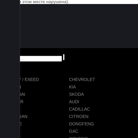
ковра в этом месте нарушена).
CHERY / EXEED
CHEVROLET
RAVON
KIA
HYUNDAI
SKODA
JETOUR
AUDI
BMW
CADILLAC
CHANGAN
CITROEN
DODGE
DONGFENG
FORD
GAC