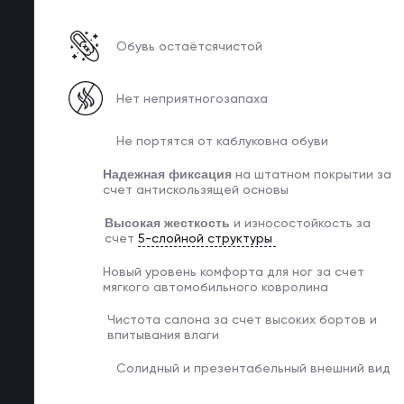
Обувь остаётся
чистой
Нет неприятного
запаха
Не портятся от каблуков
на обуви
Надежная фиксация
на
штатном покрытии за
счет
антискользящей основы
Высокая жесткость
и
износостойкость за
счет
5-слойной структуры
Новый уровень комфорта
для ног за счет
мягкого
автомобильного ковролина
Чистота салона за счет
высоких бортов и
впитывания влаги
Солидный и
презентабельный
внешний вид