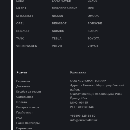
LADA
LAND ROVER
LEXUS
MAZDA
MERCEDES-BENZ
MINI
MITSUBISHI
NISSAN
OMODA
OPEL
PEUGEOT
PORSCHE
RENAULT
SUBARU
SUZUKI
TANK
TESLA
TOYOTA
VOLKSWAGEN
VOLVO
VOYAH
Услуги
Компания
ООО "EVROMAT TURAN"
Гарантия
Адрес: г.Ташкент, Мирзо улугбекский
Доставка
район,
Кэшбэк за отзыв
Окибат МФИ Ц-1 массив Буюк Ипак
Самовывоз
Йули д.45-а
Оплата
МФО: 00445
ИНН: 310138146
Возврат товара
Прайс-лист
+99890 325-88-80
FAQ
info@euromat3d.uz
Наши Партнеры
Партнерам