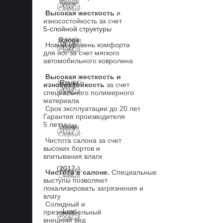
Высокая жесткость
и
износостойкость за счет
5-слойной структуры
Новый уровень комфорта
для ног за счет мягкого
автомобильного ковролина
Высокая жесткость и
износостойкость
за счет
специального полимерного
материала
Срок эксплуатации до 20 лет
Гарантия производителя
5 лет.
Чистота салона за счет
высоких бортов и
впитывания влаги
Чистота в салоне.
Специальные
выступы позволяют
локализировать загрязнения и
влагу
Солидный и
презентабельный
внешний вид