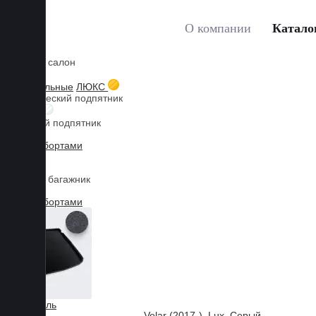
О компании
Катало
Коврики в салон
Главная
Каталог товаров
Коврики для LAND ROVER
3D текстильные
ЛЮКС
Металлический подпятник
БИЗНЕС
Резиновый подпятник
3D Eva с бортами
3D Liner
Коврики в багажник
3D Eva с бортами
3D Текстиль