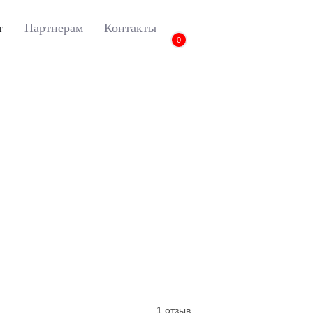
г
Партнерам
Контакты
0
Коврики для Range Rover Velar
3D коврики Euromat для LAND ROVE
3D коврики Euromat
Range Rover Velar (2
Артикул:
EM3D-002753
1 отзыв
1 отзыв
1 отзыв
1 отзыв
1 отзыв
1 отзыв
1 отзыв