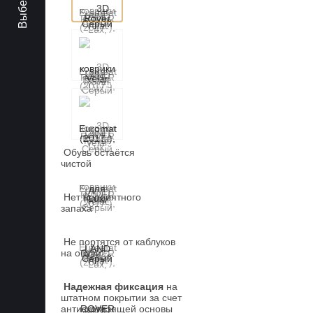
Обувь остаётся
чистой
Нет неприятного
запаха
Не портятся от каблуков
на обуви
Надежная фиксация
на
штатном покрытии за счет
антискользящей основы