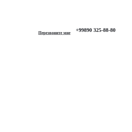
R Range Rover Velar (2017-), Lux, Серый
+99890 325-88-80
Перезвоните мне
 для LAND ROVER
017-), Lux, Серый