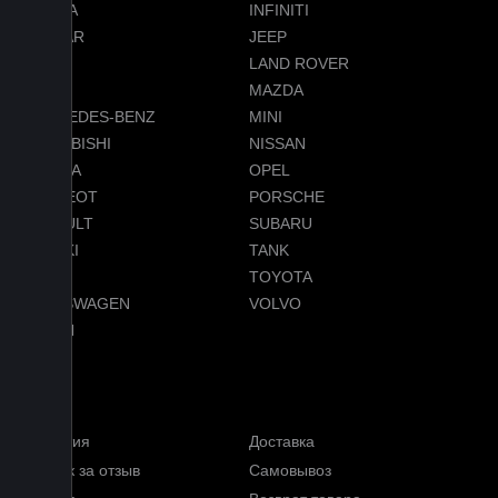
HONDA
INFINITI
JAGUAR
JEEP
LADA
LAND ROVER
LEXUS
MAZDA
MERCEDES-BENZ
MINI
MITSUBISHI
NISSAN
OMODA
OPEL
PEUGEOT
PORSCHE
RENAULT
SUBARU
SUZUKI
TANK
TESLA
TOYOTA
VOLKSWAGEN
VOLVO
VOYAH
Услуги
Гарантия
Доставка
Кэшбэк за отзыв
Самовывоз