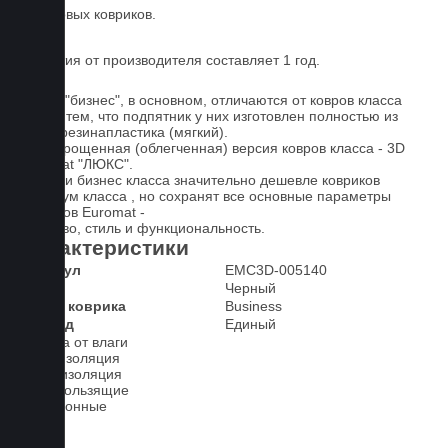
резиновых ковриков.
Гарантия от производителя составляет 1 год.
Ковры "бизнес", в основном, отличаются от ковров класса
"люкс" тем, что подпятник у них изготовлен полностью из
терморезинапластика (мягкий).
Это упрощенная (облегченная) версия ковров класса - 3D
Euromat "ЛЮКС".
Коврики бизнес класса значительно дешевле ковриков
премиум класса , но сохранят все основные параметры
ковриков Euromat -
качество, стиль и функциональность.
Характеристики
Артикул
EMC3D-005140
Цвет
Черный
Класс коврика
Business
2-й ряд
Единый
Защита от влаги
Шумоизоляция
Теплоизоляция
Антискользящие
Всесезонные