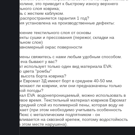
на ковролине, это приводит к быстрому износу верхнего
текстильного слоя коврика;
4. Обувь с жестким каблуком.
На что распространяется гарантия 1 год?
Гарантия установлена на производственные дефекты:
1. Отслоение текстильного слоя от основы
2. Дефекты сушки и прессования (пережог, складки на
текстильном слое)
3. Неравномерный окрас поверхности
Для замены свяжитесь с нами любым удобным способом.
Серые eva бывают у вас?
Евромат использует только один вид материала EVA:
черного цвета "ромбы"
Какова высота борта коврика?
Коврики Евромат 3Д имеют борт в среднем 40-50 мм.
Не промокают ли коврики, или они предназначены только
для сухой погоды?
Материал EVA водонепроницаемый, можно использовать в
дождливое время. Текстильный материал ковриков Евромат
имеет средний слой из полимерной пены, которая воду не
пропускает (при этом необходимо учитывать особенность
серии Люкс с металлическим подпятником - он
устанавливается на сквозной крепеж, поэтому водостойкость
ковра в этом месте нарушена).