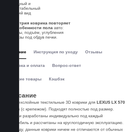
Солидный и
презентабельный
внешний вид
Геометрия коврика повторяет
все особенности пола
авто:
выступы, подъём, углубления
и вырезы под обдув печки.
Описание
Инструкция по уходу
Отзывы
Доставка и оплата
Вопрос-ответ
Похожие товары
Кэшбэк
Описание
Четырехслойные текстильные 3D коврики для
LEXUS LX 570
(2012-)
(с крепежом). Подходят полностью под размер.
Коврики разработаны индивидуально под каждый
автомобиль и рассчитаны на круглогодичную эксплуатацию.
По уходу, данные коврики ничем не отличаются от обычных