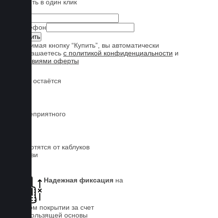
Купить в один клик
Имя
Телефон
Нажимая кнопку “Купить”, вы автоматически
соглашаетесь
с политикой конфиденциальности
и
условиями оферты
Обувь остаётся
чистой
Нет неприятного
запаха
Не портятся от каблуков
на обуви
Надежная фиксация
на
штатном покрытии за счет
антискользящей основы