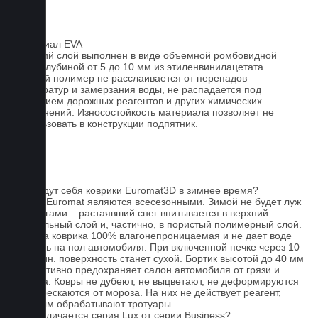
Материал EVA
Верхний слой выполнен в виде объемной ромбовидной
сетки глубиной от 5 до 10 мм из этиленвинилацетата.
Данный полимер не расслаивается от перепадов
температур и замерзания воды, не распадается под
действием дорожных реагентов и других химических
загрязнений. Износостойкость материала позволяет не
использовать в конструкции подпятник.
FAQ
Как ведут себя коврики Euromat3D в зимнее время?
Ковры Euromat являются всесезонными. Зимой не будет луж
под ногами – растаявший снег впитывается в верхний
текстильный слой и, частично, в пористый полимерный слой.
Основа коврика 100% влагонепроницаемая и не дает воде
попасть на пол автомобиля. При включенной печке через 10
- 15 мин. поверхность станет сухой. Бортик высотой до 40 мм
эффективно предохраняет салон автомобиля от грязи и
мусора. Ковры не дубеют, не выцветают, не деформируются
и не трескаются от мороза. На них не действует реагент,
которым обрабатывают тротуары.
Чем отличается серия Lux от серии Business?