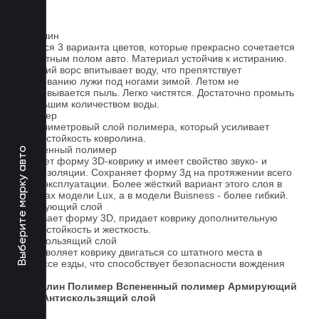
Ковролин
Имеется 3 варианта цветов, которые прекрасно сочетается
со штатным полом авто. Материал устойчив к истиранию.
Короткий ворс впитывает воду, что препятствует
образованию лужи под ногами зимой. Летом не
образовывается пыль. Легко чистятся. Достаточно промыть
небольшим количеством воды.
Полимер
1-миллиметровый слой полимера, который усиливает
износостойкость ковролина.
Вспененный полимер
Выберите марку авто
Придает форму 3D-коврику и имеет свойство звуко- и
теплоизоляции. Сохраняет форму 3д на протяжении всего
срока эксплуатации. Более жёсткий вариант этого слоя в
ковриках модели Lux, а в модели Buisness - более гибкий.
Армирующий слой
Усиливает форму 3D, придает коврику дополнительную
износостойкость и жесткость.
Антискользящий слой
Не позволяет коврику двигаться со штатного места в
процессе езды, что способствует безопасности вождения
авто.
Ковролин
Полимер
Вспененный полимер
Армирующий
слой
Антискользящий слой