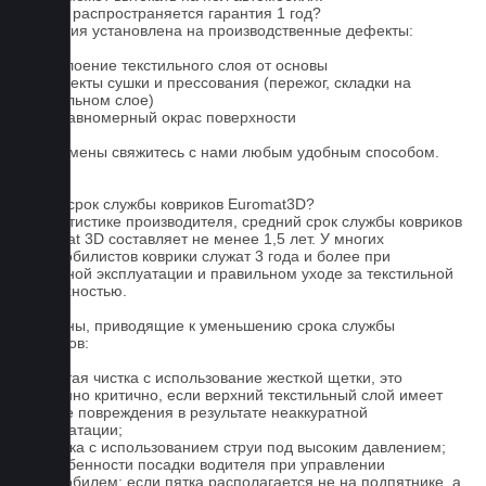
На что распространяется гарантия 1 год?
Гарантия установлена на производственные дефекты:
1. Отслоение текстильного слоя от основы
2. Дефекты сушки и прессования (пережог, складки на
текстильном слое)
3. Неравномерный окрас поверхности
Для замены свяжитесь с нами любым удобным способом.
FAQ
Какой срок службы ковриков Euromat3D?
По статистике производителя, средний срок службы ковриков
Euromat 3D составляет не менее 1,5 лет. У многих
автомобилистов коврики служат 3 года и более при
бережной эксплуатации и правильном уходе за текстильной
поверхностью.
Причины, приводящие к уменьшению срока службы
ковриков:
1. Частая чистка с использование жесткой щетки, это
особенно критично, если верхний текстильный слой имеет
мелкие повреждения в результате неаккуратной
эксплуатации;
2. Мойка с использованием струи под высоким давлением;
3. Особенности посадки водителя при управлении
автомобилем: если пятка располагается не на подпятнике, а