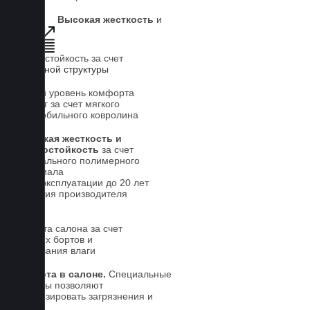
Высокая жесткость
и
износостойкость за счет
5-слойной структуры
Новый уровень комфорта
для ног за счет мягкого
автомобильного ковролина
Высокая жесткость и
износостойкость
за счет
специального полимерного
материала
Срок эксплуатации до 20 лет
Гарантия производителя
5 лет.
Чистота салона за счет
высоких бортов и
впитывания влаги
Чистота в салоне.
Специальные
выступы позволяют
локализировать загрязнения и
влагу