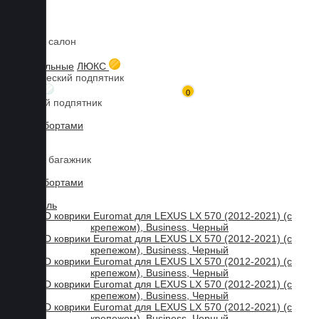
Коврики в салон
Главная
Каталог товаров
Коврики для LEXUS
LX 570
3D коврики Euromat для LEXUS LX 570 (2012-2021) (с
3D текстильные
ЛЮКС
крепежом), Business, Черный
Металлический подпятник
БИЗНЕС
0
Резиновый подпятник
3D Eva с бортами
3D Liner
Коврики в багажник
3D Eva с бортами
3D Текстиль