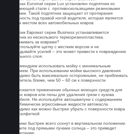
На коврах Euromat серии Lux установлен подпятник из
нержавеющей стали с противоскользящими резиновыми
вставками. Такой подпятник защищает от протирания
поверхность под правой ногой водителя, которая является
слабым местом всех автомобильных ковров.
На коврик Евромат серии Business устанавливается
подпятник из нескользкого терморезинопластика.
Как ухаживать за коврами?
1.Не используйте щетку с жестким ворсом и не
прикладывайте усилий – это может привести к повреждению
текстильного слоя.
2. Рекомендуем использовать мойку с минимальным
давлением. При использовании мойки высокого давления
необходимо быть максимально осторожными, не приближать
распылитель ближе, чем 50 – 60 см к поверхности.
3. Допускается применение обычных моющих средств для
бытовых ковров или пены для удаления грязи с кузова
автомобиля. Не используйте автошампуни с содержанием
воска! Химически агрессивные жидкости автомасла
необходимо как можно быстрее убрать с поверхности ковра
сухой салфеткой.
4. Коврики быстрее всего сохнут в вертикальном положении.
Не сушите под прямыми лучами солнца – это приведет
к выцветанию.