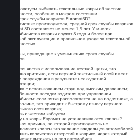
5. Не советуем выбивать текстильные ковры об жесткие
поверхности, особенно в мокром состоянии.
Какой срок службы ковриков Euromat3D?
По статистике производителя, средний срок службы ковриков
Euromat 3D составляет не менее 1,5 лет. У многих
автомобилистов коврики служат 3 года и более при
бережной эксплуатации и правильном уходе за текстильной
поверхностью.
Причины, приводящие к уменьшению срока службы
ковриков:
1. Частая чистка с использование жесткой щетки, это
особенно критично, если верхний текстильный слой имеет
мелкие повреждения в результате неаккуратной
эксплуатации;
2. Мойка с использованием струи под высоким давлением;
3. Особенности посадки водителя при управлении
автомобилем: если пятка располагается не на подпятнике, а
на ковролине, это приводит к быстрому износу верхнего
текстильного слоя коврика;
4. Обувь с жестким каблуком.
Почему на ковры Евромат не устанавливаются клипсы?
Основная причина, по которой производитель не
устанавливает клипсы это желание владельцев автомобилей
уменьшить количество отверстий в коврике, через который
влага может вытекать на пол автомобиля.