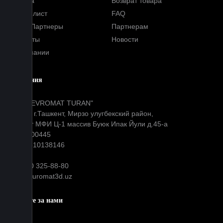
Оплата
Возврат товара
Прайс-лист
FAQ
Наши Партнеры
Партнерам
Контакты
Новости
О компании
Компания
ООО "EVROMAT TURAN"
Адрес: г.Ташкент, Мирзо улугбекский район,
Окибат МФИ Ц-1 массив Буюк Ипак Йули д.45-а
МФО: 00445
ИНН: 310138146
+99890 325-88-80
info@euromat3d.uz
Следите за нами