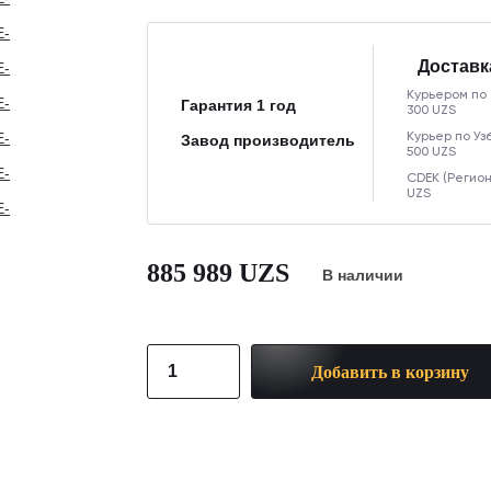
Доставк
Курьером по
Гарантия 1 год
300 UZS
Курьер по Уз
Завод производитель
500 UZS
CDEK (Регион
UZS
885 989 UZS
В наличии
Добавить в корзину