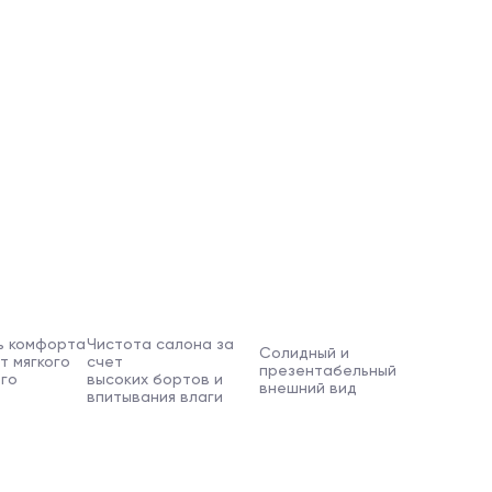
ь комфорта
Чистота салона за
Солидный и
ет мягкого
счет
презентабельный
го
высоких бортов и
внешний вид
впитывания влаги