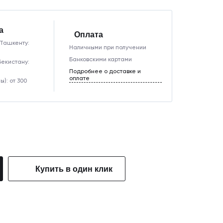
а
Оплата
 Ташкенту:
Наличными при получении
Банковскими картами
бекистану:
Подробнее о доставке и
оплате
ы): от 300
Купить в один клик