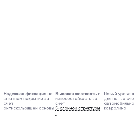
Надежная фиксация
Высокая жесткость
Новый уровен
на
и
для ног за сч
штатном покрытии за
износостойкость за
автомобильно
счет
счет
ковролина
антискользящей основы
5-слойной структуры