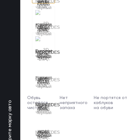
Обувь
Нет
Не портятся от
Выберите марку авто
остаётся
неприятного
каблуков
чистой
запаха
на обуви