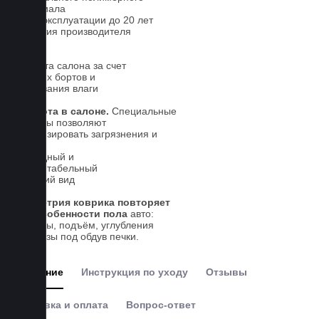
материала
Срок эксплуатации до 20 лет
Гарантия производителя
5 лет.
Чистота салона за счет
высоких бортов и
впитывания влаги
Чистота в салоне.
Специальные
выступы позволяют
локализировать загрязнения и
влагу
Солидный и
презентабельный
внешний вид
Геометрия коврика повторяет
все особенности пола
авто:
выступы, подъём, углубления
и вырезы под обдув печки.
Описание
Инструкция по уходу
Отзывы
Доставка и оплата
Вопрос-ответ