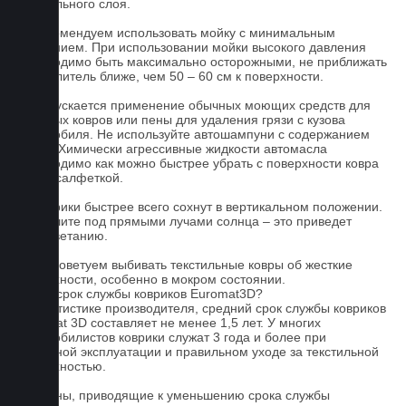
текстильного слоя.
2. Рекомендуем использовать мойку с минимальным
давлением. При использовании мойки высокого давления
необходимо быть максимально осторожными, не приближать
распылитель ближе, чем 50 – 60 см к поверхности.
3. Допускается применение обычных моющих средств для
бытовых ковров или пены для удаления грязи с кузова
автомобиля. Не используйте автошампуни с содержанием
воска! Химически агрессивные жидкости автомасла
необходимо как можно быстрее убрать с поверхности ковра
сухой салфеткой.
4. Коврики быстрее всего сохнут в вертикальном положении.
Не сушите под прямыми лучами солнца – это приведет
к выцветанию.
5. Не советуем выбивать текстильные ковры об жесткие
поверхности, особенно в мокром состоянии.
Какой срок службы ковриков Euromat3D?
По статистике производителя, средний срок службы ковриков
Euromat 3D составляет не менее 1,5 лет. У многих
автомобилистов коврики служат 3 года и более при
бережной эксплуатации и правильном уходе за текстильной
поверхностью.
Причины, приводящие к уменьшению срока службы