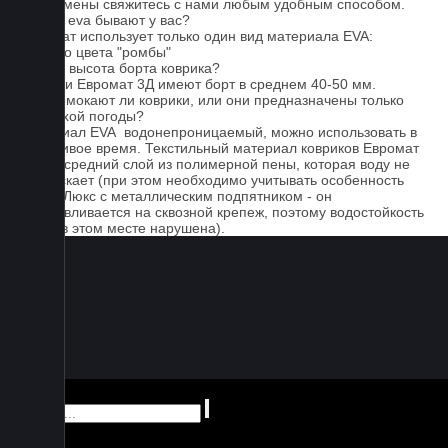
Для замены свяжитесь с нами любым удобным способом.
Серые eva бывают у вас?
Евромат использует только один вид материала EVA:
черного цвета "ромбы"
Какова высота борта коврика?
Коврики Евромат 3Д имеют борт в среднем 40-50 мм.
Не промокают ли коврики, или они предназначены только
для сухой погоды?
Материал EVA водонепроницаемый, можно использовать в
дождливое время. Текстильный материал ковриков Евромат
имеет средний слой из полимерной пены, которая воду не
пропускает (при этом необходимо учитывать особенность
серии Люкс с металлическим подпятником - он
устанавливается на сквозной крепеж, поэтому водостойкость
ковра в этом месте нарушена).