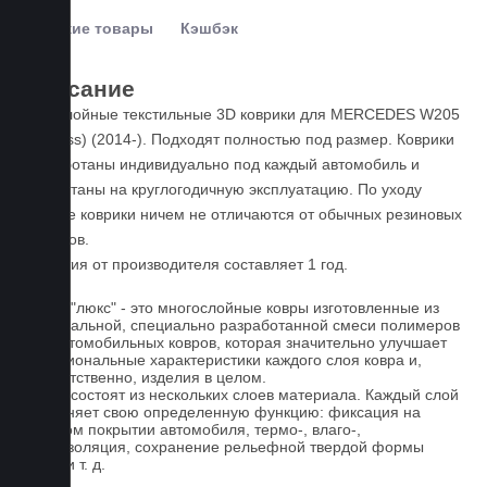
Похожие товары
Кэшбэк
Описание
Пятислойные текстильные 3D коврики для MERCEDES W205
(C-Class) (2014-). Подходят полностью под размер. Коврики
разработаны индивидуально под каждый автомобиль и
рассчитаны на круглогодичную эксплуатацию. По уходу
данные коврики ничем не отличаются от обычных резиновых
ковриков.
Гарантия от производителя составляет 1 год.
Ковры "люкс" - это многослойные ковры изготовленные из
оригинальной, специально разработанной смеси полимеров
для автомобильных ковров, которая значительно улучшает
функциональные характеристики каждого слоя ковра и,
соответственно, изделия в целом.
Ковры состоят из нескольких слоев материала. Каждый слой
выполняет свою определенную функцию: фиксация на
штатном покрытии автомобиля, термо-, влаго-,
звукоизоляция, сохранение рельефной твердой формы
ковра и т. д.