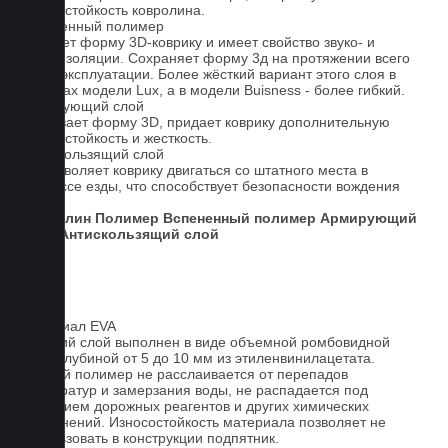
износостойкость ковролина.
Вспененный полимер
Придает форму 3D-коврику и имеет свойство звуко- и
теплоизоляции. Сохраняет форму 3д на протяжении всего
срока эксплуатации. Более жёсткий вариант этого слоя в
ковриках модели Lux, а в модели Buisness - более гибкий.
Армирующий слой
Усиливает форму 3D, придает коврику дополнительную
износостойкость и жесткость.
Антискользящий слой
Не позволяет коврику двигаться со штатного места в
процессе езды, что способствует безопасности вождения
авто.
Ковролин
Полимер
Вспененный полимер
Армирующий
слой
Антискользящий слой
Материал EVA
Верхний слой выполнен в виде объемной ромбовидной
сетки глубиной от 5 до 10 мм из этиленвинилацетата.
Данный полимер не расслаивается от перепадов
температур и замерзания воды, не распадается под
действием дорожных реагентов и других химических
загрязнений. Износостойкость материала позволяет не
использовать в конструкции подпятник.