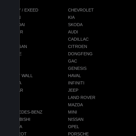
CHERY / EXEED
CHEVROLET
RAVON
KIA
HYUNDAI
SKODA
JETOUR
AUDI
BMW
CADILLAC
CHANGAN
CITROEN
DODGE
DONGFENG
FORD
GAC
GEELY
GENESIS
GREAT WALL
HAVAL
HONDA
INFINITI
JAGUAR
JEEP
LADA
LAND ROVER
LEXUS
MAZDA
MERCEDES-BENZ
MINI
MITSUBISHI
NISSAN
OMODA
OPEL
PEUGEOT
PORSCHE