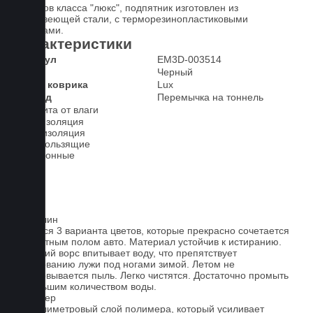
У ковров класса "люкс", подпятник изготовлен из
нержавеющей стали, с терморезинопластиковыми
вставками.
Характеристики
Артикул
EM3D-003514
Цвет
Черный
Класс коврика
Lux
2-й ряд
Перемычка на тоннель
Защита от влаги
Шумоизоляция
Теплоизоляция
Антискользящие
Всесезонные
Ковролин
Имеется 3 варианта цветов, которые прекрасно сочетается
со штатным полом авто. Материал устойчив к истиранию.
Короткий ворс впитывает воду, что препятствует
образованию лужи под ногами зимой. Летом не
образовывается пыль. Легко чистятся. Достаточно промыть
небольшим количеством воды.
Полимер
1-миллиметровый слой полимера, который усиливает