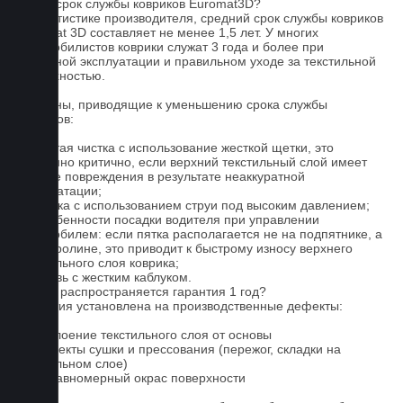
Какой срок службы ковриков Euromat3D?
По статистике производителя, средний срок службы ковриков
Euromat 3D составляет не менее 1,5 лет. У многих
автомобилистов коврики служат 3 года и более при
бережной эксплуатации и правильном уходе за текстильной
поверхностью.
Причины, приводящие к уменьшению срока службы
ковриков:
1. Частая чистка с использование жесткой щетки, это
особенно критично, если верхний текстильный слой имеет
мелкие повреждения в результате неаккуратной
эксплуатации;
2. Мойка с использованием струи под высоким давлением;
3. Особенности посадки водителя при управлении
автомобилем: если пятка располагается не на подпятнике, а
на ковролине, это приводит к быстрому износу верхнего
текстильного слоя коврика;
4. Обувь с жестким каблуком.
На что распространяется гарантия 1 год?
Гарантия установлена на производственные дефекты:
1. Отслоение текстильного слоя от основы
2. Дефекты сушки и прессования (пережог, складки на
текстильном слое)
3. Неравномерный окрас поверхности