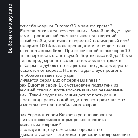
Выберите марку авто
FAQ
Как ведут себя коврики Euromat3D в зимнее время?
Ковры Euromat являются всесезонными. Зимой не будет луж
под ногами – растаявший снег впитывается в верхний
текстильный слой и, частично, в пористый полимерный слой.
Основа коврика 100% влагонепроницаемая и не дает воде
попасть на пол автомобиля. При включенной печке через 10
- 15 мин. поверхность станет сухой. Бортик высотой до 40 мм
эффективно предохраняет салон автомобиля от грязи и
мусора. Ковры не дубеют, не выцветают, не деформируются
и не трескаются от мороза. На них не действует реагент,
которым обрабатывают тротуары.
Чем отличается серия Lux от серии Business?
На коврах Euromat серии Lux установлен подпятник из
нержавеющей стали с противоскользящими резиновыми
вставками. Такой подпятник защищает от протирания
поверхность под правой ногой водителя, которая является
слабым местом всех автомобильных ковров.
На коврик Евромат серии Business устанавливается
подпятник из нескользкого терморезинопластика.
Как ухаживать за коврами?
1.Не используйте щетку с жестким ворсом и не
прикладывайте усилий – это может привести к повреждению