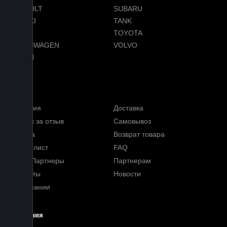
RENAULT
SUBARU
SUZUKI
TANK
TESLA
TOYOTA
VOLKSWAGEN
VOLVO
VOYAH
Услуги
Гарантия
Доставка
Кэшбэк за отзыв
Самовывоз
Оплата
Возврат товара
Прайс-лист
FAQ
Наши Партнеры
Партнерам
Контакты
Новости
О компании
Компания