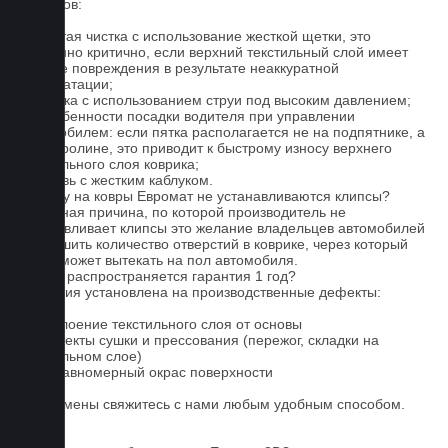
ковриков:
1. Частая чистка с использование жесткой щетки, это
особенно критично, если верхний текстильный слой имеет
мелкие повреждения в результате неаккуратной
эксплуатации;
2. Мойка с использованием струи под высоким давлением;
3. Особенности посадки водителя при управлении
автомобилем: если пятка располагается не на подпятнике, а
на ковролине, это приводит к быстрому износу верхнего
текстильного слоя коврика;
4. Обувь с жестким каблуком.
Почему на ковры Евромат не устанавливаются клипсы?
Основная причина, по которой производитель не
устанавливает клипсы это желание владельцев автомобилей
уменьшить количество отверстий в коврике, через который
влага может вытекать на пол автомобиля.
На что распространяется гарантия 1 год?
Гарантия установлена на производственные дефекты:
1. Отслоение текстильного слоя от основы
2. Дефекты сушки и прессования (пережог, складки на
текстильном слое)
3. Неравномерный окрас поверхности
Для замены свяжитесь с нами любым удобным способом.
FAQ