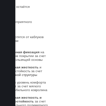
Обувь остаётся
чистой
Нет неприятного
запаха
Не портятся от каблуков
на обуви
Надежная фиксация
на
штатном покрытии за счет
антискользящей основы
Высокая жесткость
и
износостойкость за счет
5-слойной структуры
Новый уровень комфорта
для ног за счет мягкого
автомобильного ковролина
Высокая жесткость и
износостойкость
за счет
специального полимерного