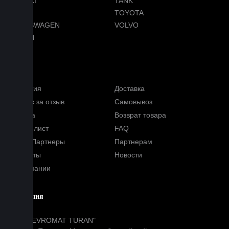
SUZUKI
TANK
TESLA
TOYOTA
VOLKSWAGEN
VOLVO
VOYAH
Услуги
Гарантия
Доставка
Кэшбэк за отзыв
Самовывоз
Оплата
Возврат товара
Прайс-лист
FAQ
Наши Партнеры
Партнерам
Контакты
Новости
О компании
Компания
ООО "EVROMAT TURAN"