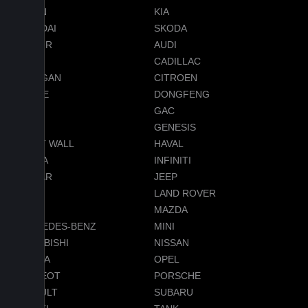
RAVON
KIA
HYUNDAI
SKODA
JETOUR
AUDI
BMW
CADILLAC
CHANGAN
CITROEN
DODGE
DONGFENG
FORD
GAC
GEELY
GENESIS
GREAT WALL
HAVAL
HONDA
INFINITI
JAGUAR
JEEP
LADA
LAND ROVER
LEXUS
MAZDA
MERCEDES-BENZ
MINI
MITSUBISHI
NISSAN
OMODA
OPEL
PEUGEOT
PORSCHE
RENAULT
SUBARU