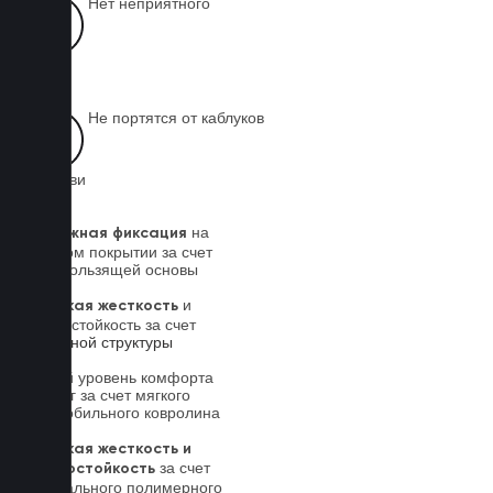
Нет неприятного
запаха
Не портятся от каблуков
на обуви
на
Надежная фиксация
штатном покрытии за счет
антискользящей основы
и
Высокая жесткость
износостойкость за счет
5-слойной структуры
Новый уровень комфорта
для ног за счет мягкого
автомобильного ковролина
Высокая жесткость и
за счет
износостойкость
специального полимерного