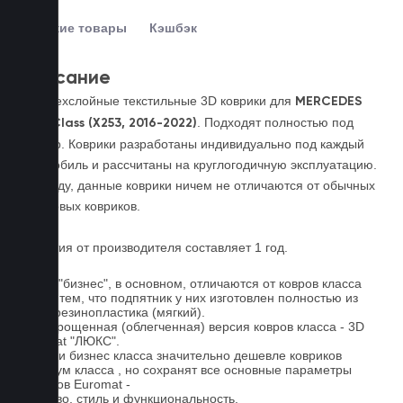
Похожие товары
Кэшбэк
Описание
Четырехслойные текстильные 3D коврики для
MERCEDES
. Подходят полностью под
GLС-Class (X253, 2016-2022)
размер. Коврики разработаны индивидуально под каждый
автомобиль и рассчитаны на круглогодичную эксплуатацию.
По уходу, данные коврики ничем не отличаются от обычных
резиновых ковриков.
Гарантия от производителя составляет 1 год.
Ковры "бизнес", в основном, отличаются от ковров класса
"люкс" тем, что подпятник у них изготовлен полностью из
терморезинопластика (мягкий).
Это упрощенная (облегченная) версия ковров класса - 3D
Euromat "ЛЮКС".
Коврики бизнес класса значительно дешевле ковриков
премиум класса , но сохранят все основные параметры
ковриков Euromat -
качество, стиль и функциональность.