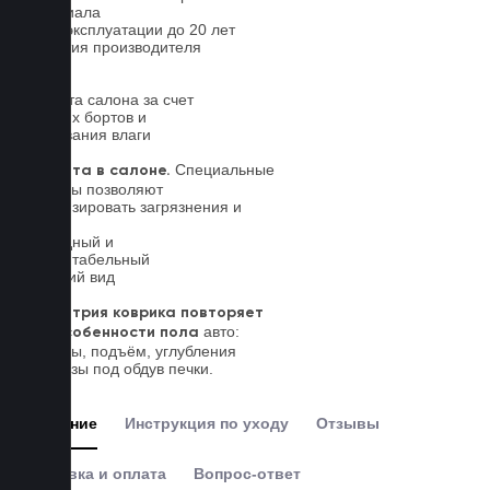
материала
Срок эксплуатации до 20 лет
Гарантия производителя
5 лет.
Чистота салона за счет
высоких бортов и
впитывания влаги
Специальные
Чистота в салоне.
выступы позволяют
локализировать загрязнения и
влагу
Солидный и
презентабельный
внешний вид
Геометрия коврика повторяет
авто:
все особенности пола
выступы, подъём, углубления
и вырезы под обдув печки.
Описание
Инструкция по уходу
Отзывы
Доставка и оплата
Вопрос-ответ