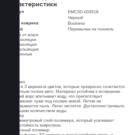
Характеристики
EMC3D-003518
Артикул
Черный
Цвет
Business
Класс коврика
Перемычка на тоннель
2-й ряд
Защита от влаги
Шумоизоляция
Теплоизоляция
Антискользящие
Всесезонные
Ковролин
Имеется 3 варианта цветов, которые прекрасно сочетается
со штатным полом авто. Материал устойчив к истиранию.
Короткий ворс впитывает воду, что препятствует
образованию лужи под ногами зимой. Летом не
образовывается пыль. Легко чистятся. Достаточно промыть
небольшим количеством воды.
Полимер
1-миллиметровый слой полимера, который усиливает
износостойкость ковролина.
Вспененный полимер
Придает форму 3D-коврику и имеет свойство звуко- и