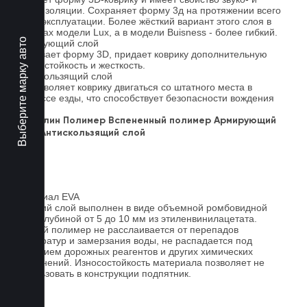
теплоизоляции. Сохраняет форму 3д на протяжении всего
срока эксплуатации. Более жёсткий вариант этого слоя в
ковриках модели Lux, а в модели Buisness - более гибкий.
Выберите марку авто
Армирующий слой
Усиливает форму 3D, придает коврику дополнительную
износостойкость и жесткость.
Антискользящий слой
Не позволяет коврику двигаться со штатного места в
процессе езды, что способствует безопасности вождения
авто.
Ковролин
Полимер
Вспененный полимер
Армирующий
слой
Антискользящий слой
Материал EVA
Верхний слой выполнен в виде объемной ромбовидной
сетки глубиной от 5 до 10 мм из этиленвинилацетата.
Данный полимер не расслаивается от перепадов
температур и замерзания воды, не распадается под
действием дорожных реагентов и других химических
загрязнений. Износостойкость материала позволяет не
использовать в конструкции подпятник.