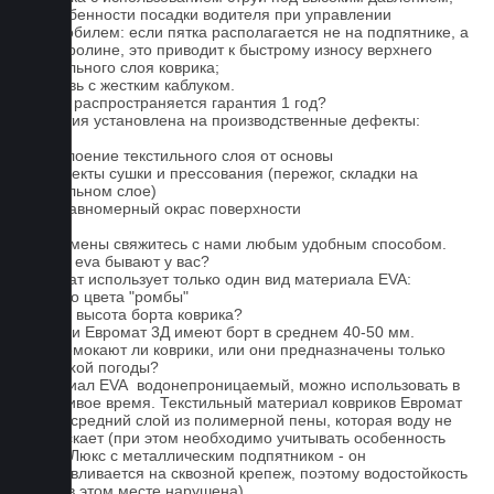
3. Особенности посадки водителя при управлении
автомобилем: если пятка располагается не на подпятнике, а
на ковролине, это приводит к быстрому износу верхнего
текстильного слоя коврика;
4. Обувь с жестким каблуком.
На что распространяется гарантия 1 год?
Гарантия установлена на производственные дефекты:
1. Отслоение текстильного слоя от основы
2. Дефекты сушки и прессования (пережог, складки на
текстильном слое)
3. Неравномерный окрас поверхности
Для замены свяжитесь с нами любым удобным способом.
Серые eva бывают у вас?
Евромат использует только один вид материала EVA:
черного цвета "ромбы"
Какова высота борта коврика?
Коврики Евромат 3Д имеют борт в среднем 40-50 мм.
Не промокают ли коврики, или они предназначены только
для сухой погоды?
Материал EVA водонепроницаемый, можно использовать в
дождливое время. Текстильный материал ковриков Евромат
имеет средний слой из полимерной пены, которая воду не
пропускает (при этом необходимо учитывать особенность
серии Люкс с металлическим подпятником - он
устанавливается на сквозной крепеж, поэтому водостойкость
ковра в этом месте нарушена).