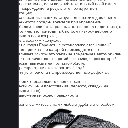
особенно критично, если верхний текстильный слой имеет
мелкие повреждения в результате неаккуратной
эксплуатации;
2. Мойка с использованием струи под высоким давлением;
3. Особенности посадки водителя при управлении
автомобилем: если пятка располагается не на подпятнике, а
на ковролине, это приводит к быстрому износу верхнего
текстильного слоя коврика;
4. Обувь с жестким каблуком.
Почему на ковры Евромат не устанавливаются клипсы?
Основная причина, по которой производитель не
устанавливает клипсы это желание владельцев автомобилей
уменьшить количество отверстий в коврике, через который
влага может вытекать на пол автомобиля.
На что распространяется гарантия 1 год?
Гарантия установлена на производственные дефекты:
1. Отслоение текстильного слоя от основы
2. Дефекты сушки и прессования (пережог, складки на
текстильном слое)
3. Неравномерный окрас поверхности
Для замены свяжитесь с нами любым удобным способом.