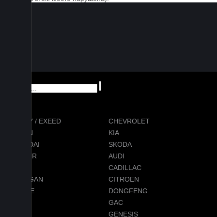
CHERY / EXEED
CHEVROLET
RAVON
KIA
HYUNDAI
SKODA
JETOUR
AUDI
BMW
CADILLAC
CHANGAN
CITROEN
DODGE
DONGFENG
FORD
GAC
GEELY
GENESIS