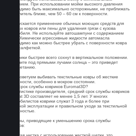
давлением. При использовании мойки высокого давления
необходимо быть максимально осторожными, не приближать
распылитель ближе, чем 50 – 60 см к поверхности.
3. Допускается применение обычных моющих средств для
бытовых ковров или пены для удаления грязи с кузова
автомобиля. Не используйте автошампуни с содержанием
воска! Химически агрессивные жидкости автомасла
необходимо как можно быстрее убрать с поверхности ковра
сухой салфеткой.
4. Коврики быстрее всего сохнут в вертикальном положении.
Не сушите под прямыми лучами солнца – это приведет
к выцветанию.
5. Не советуем выбивать текстильные ковры об жесткие
поверхности, особенно в мокром состоянии.
Какой срок службы ковриков Euromat3D?
По статистике производителя, средний срок службы ковриков
Euromat 3D составляет не менее 1,5 лет. У многих
автомобилистов коврики служат 3 года и более при
бережной эксплуатации и правильном уходе за текстильной
поверхностью.
Причины, приводящие к уменьшению срока службы
ковриков:
1. Частая чистка с использование жесткой щетки, это