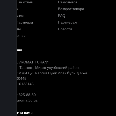
Кэшбэк за отзыв
Самовывоз
Оплата
Возврат товара
Прайс-лист
FAQ
Наши Партнеры
Партнерам
Контакты
Новости
О компании
Компания
ООО "EVROMAT TURAN"
Адрес: г.Ташкент, Мирзо улугбекский район,
Окибат МФИ Ц-1 массив Буюк Ипак Йули д.45-а
МФО: 00445
ИНН: 310138146
+99890 325-88-80
info@euromat3d.uz
Следите за нами