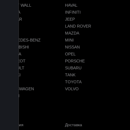
GREAT WALL
HAVAL
HONDA
INFINITI
JAGUAR
JEEP
LADA
LAND ROVER
LEXUS
MAZDA
MERCEDES-BENZ
MINI
MITSUBISHI
NISSAN
OMODA
OPEL
PEUGEOT
PORSCHE
RENAULT
SUBARU
SUZUKI
TANK
TESLA
TOYOTA
VOLKSWAGEN
VOLVO
VOYAH
Услуги
Гарантия
Доставка