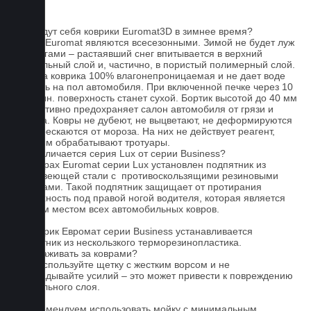
FAQ
Как ведут себя коврики Euromat3D в зимнее время?
Ковры Euromat являются всесезонными. Зимой не будет луж
под ногами – растаявший снег впитывается в верхний
текстильный слой и, частично, в пористый полимерный слой.
Основа коврика 100% влагонепроницаемая и не дает воде
попасть на пол автомобиля. При включенной печке через 10
- 15 мин. поверхность станет сухой. Бортик высотой до 40 мм
эффективно предохраняет салон автомобиля от грязи и
мусора. Ковры не дубеют, не выцветают, не деформируются
и не трескаются от мороза. На них не действует реагент,
которым обрабатывают тротуары.
Чем отличается серия Lux от серии Business?
На коврах Euromat серии Lux установлен подпятник из
нержавеющей стали с противоскользящими резиновыми
вставками. Такой подпятник защищает от протирания
поверхность под правой ногой водителя, которая является
слабым местом всех автомобильных ковров.
На коврик Евромат серии Business устанавливается
подпятник из нескользкого терморезинопластика.
Как ухаживать за коврами?
1.Не используйте щетку с жестким ворсом и не
прикладывайте усилий – это может привести к повреждению
текстильного слоя.
2. Рекомендуем использовать мойку с минимальным